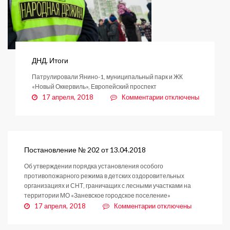
ДНД. Итоги
Патрулировали Янино-1, муниципальный парк и ЖК
«Новый Оккервиль», Европейский проспект
к
17 апреля, 2018
Комментарии
отключены
записи
ДНД.
Итоги
Постановление № 202 от 13.04.2018
Об утверждении порядка установления особого
противопожарного режима в детских оздоровительных
организациях и СНТ, граничащих с лесными участками на
территории МО «Заневское городское поселение»
к
17 апреля, 2018
Комментарии
отключены
записи
Постановление