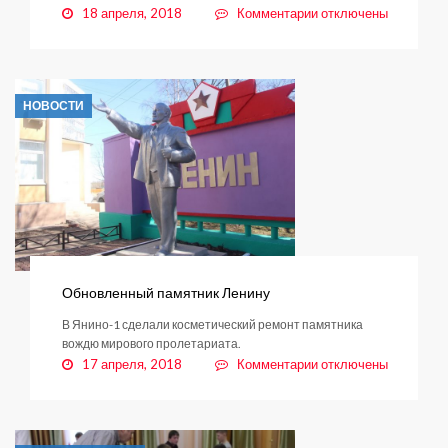
к
18 апреля, 2018
Комментарии
отключены
записи
Паводок:
ситуация
под
НОВОСТИ
контролем
Обновленный памятник Ленину
В Янино-1 сделали косметический ремонт памятника
вождю мирового пролетариата.
к
17 апреля, 2018
Комментарии
отключены
записи
Обновленный
памятник
Ленину