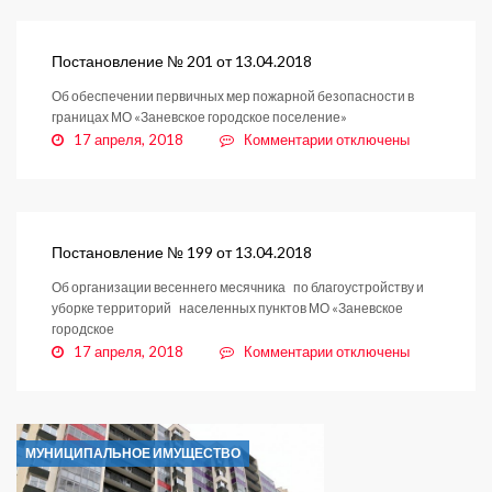
№
202
от
Постановление № 201 от 13.04.2018
13.04.2018
Об обеспечении первичных мер пожарной безопасности в
границах МО «Заневское городское поселение»
к
17 апреля, 2018
Комментарии
отключены
записи
Постановление
№
201
от
Постановление № 199 от 13.04.2018
13.04.2018
Об организации весеннего месячника по благоустройству и
уборке территорий населенных пунктов МО «Заневское
городское
к
17 апреля, 2018
Комментарии
отключены
записи
Постановление
№
199
МУНИЦИПАЛЬНОЕ ИМУЩЕСТВО
от
13.04.2018