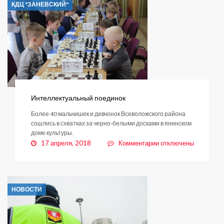
КДЦ "ЗАНЕВСКИЙ"
Интеллектуальный поединок
Более 40 мальчишек и девчонок Всеволожского района
сошлись в схватках за черно-белыми досками в янинском
доме культуры.
к
17 апреля, 2018
Комментарии
отключены
записи
Интеллектуальный
поединок
НОВОСТИ