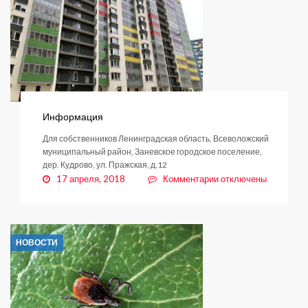
Информация
Для собственников Ленинградская область, Всеволожский
муниципальный район, Заневское городское поселение,
дер. Кудрово, ул. Пражская, д.12
к
17 апреля, 2018
Комментарии
отключены
записи
Информация
НОВОСТИ