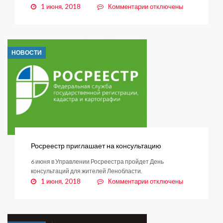
к
1 июня, 2018
Комментарии
отключены
записи
Родной
дворик
объединяет
НОВОСТИ
Росреестр приглашает на консультацию
6 июня в Управлении Росреестра пройдет День
консультаций для жителей Ленобласти.
к
1 июня, 2018
Комментарии
отключены
записи
Росреестр
приглашает
на