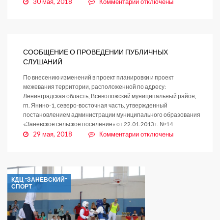
к
30 мая, 2018
Комментарии
отключены
записи
Постановление
№296
от
17.05.2018
СООБЩЕНИЕ О ПРОВЕДЕНИИ ПУБЛИЧНЫХ
СЛУШАНИЙ
По внесению изменений в проект планировки и проект
межевания территории, расположенной по адресу:
Ленинградская область, Всеволожский муниципальный район,
гп. Янино-1, северо-восточная часть, утвержденный
постановлением администрации муниципального образования
«Заневское сельское поселение» от 22.01.2013 г. №14
к
29 мая, 2018
Комментарии
отключены
записи
СООБЩЕНИЕ
О
ПРОВЕДЕНИИ
КДЦ "ЗАНЕВСКИЙ"
ПУБЛИЧНЫХ
СПОРТ
СЛУШАНИЙ