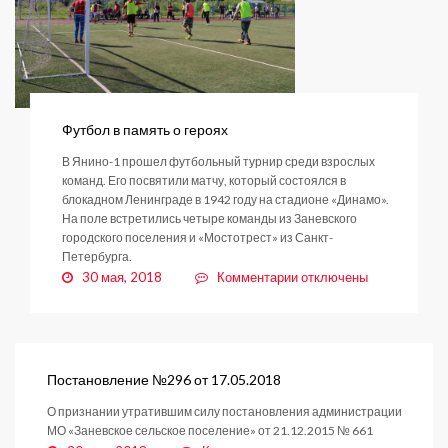
Футбол в память о героях
В Янино-1 прошел футбольный турнир среди взрослых
команд. Его посвятили матчу, который состоялся в
блокадном Ленинграде в 1942 году на стадионе «Динамо».
На поле встретились четыре команды из Заневского
городского поселения и «Мостотрест» из Санкт-
Петербурга.
к
30 мая, 2018
Комментарии
отключены
записи
Футбол
в
память
о
Постановление №296 от 17.05.2018
героях
О признании утратившим силу постановления администрации
МО «Заневское сельское поселение» от 21.12.2015 № 661