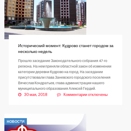
Исторический момент: Кудрово станет городом за
несколько недель
Прошло заседание Законодательного собрания 47-го
региона. На нем приняли областной закон об изменении
категории деревни Кудрово на город. На заседании
присутствовали глава Заневского городского поселения
Вячеслав Кондратьев, глава администрации нашего
муниципального образования Алексей Гердий.
к
30 мая, 2018
Комментарии
отключены
записи
Исторический
момент:
Кудрово
НОВОСТИ
станет
городом