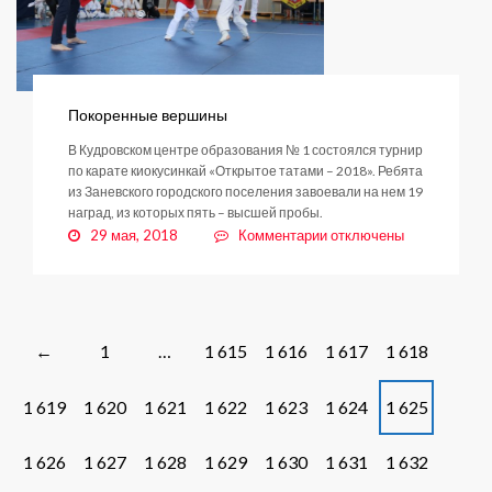
Покоренные вершины
В Кудровском центре образования № 1 состоялся турнир
по карате киокусинкай «Открытое татами – 2018». Ребята
из Заневского городского поселения завоевали на нем 19
наград, из которых пять – высшей пробы.
к
29 мая, 2018
Комментарии
отключены
записи
Покоренные
вершины
Posts
1
…
1 615
1 616
1 617
1 618
←
navigation
1 619
1 620
1 621
1 622
1 623
1 624
1 625
1 626
1 627
1 628
1 629
1 630
1 631
1 632