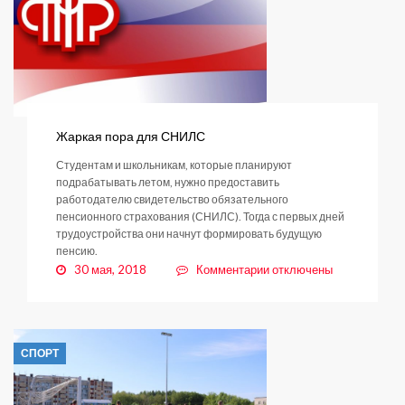
за
несколько
недель
Жаркая пора для СНИЛС
Студентам и школьникам, которые планируют
подрабатывать летом, нужно предоставить
работодателю свидетельство обязательного
пенсионного страхования (СНИЛС). Тогда с первых дней
трудоустройства они начнут формировать будущую
пенсию.
к
30 мая, 2018
Комментарии
отключены
записи
Жаркая
пора
для
СПОРТ
СНИЛС