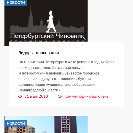
НОВОСТИ
консультацию
Лидеры голосования
На территории Петербурга и 47-го региона в седьмой раз
проходит ежегодный открытый конкурс
«Петербургский чиновник». Заневское городское
поселение лидирует в номинации «Лучшая
администрация муниципального образования
Ленинградской области».
к
31 мая, 2018
Комментарии
отключены
записи
Лидеры
голосования
НОВОСТИ