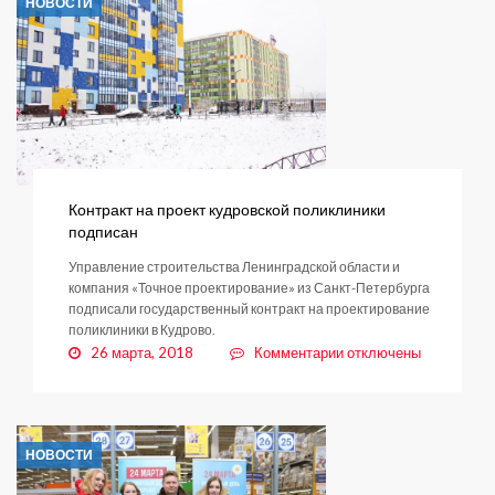
НОВОСТИ
обращение
с
животными
Контракт на проект кудровской поликлиники
подписан
Управление строительства Ленинградской области и
компания «Точное проектирование» из Санкт-Петербурга
подписали государственный контракт на проектирование
поликлиники в Кудрово.
к
26 марта, 2018
Комментарии
отключены
записи
Контракт
на
проект
НОВОСТИ
кудровской
поликлиники