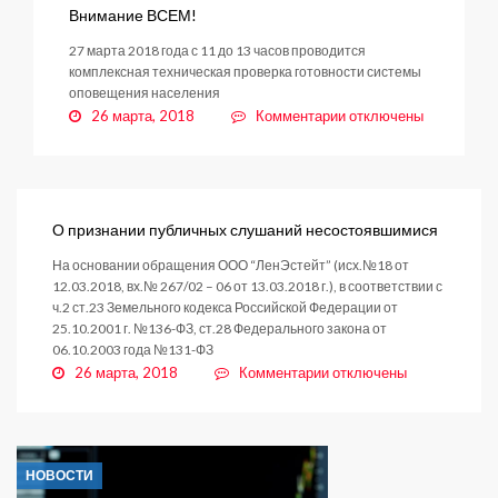
Внимание ВСЕМ!
27 марта 2018 года с 11 до 13 часов проводится
комплексная техническая проверка готовности системы
оповещения населения
к
26 марта, 2018
Комментарии
отключены
записи
Внимание
ВСЕМ!
О признании публичных слушаний несостоявшимися
На основании обращения ООО “ЛенЭстейт” (исх.№18 от
12.03.2018, вх.№ 267/02 – 06 от 13.03.2018 г.), в соответствии с
ч.2 ст.23 Земельного кодекса Российской Федерации от
25.10.2001 г. №136-ФЗ, ст.28 Федерального закона от
06.10.2003 года №131-ФЗ
к
26 марта, 2018
Комментарии
отключены
записи
О
признании
публичных
НОВОСТИ
слушаний