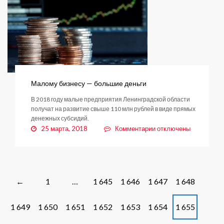
несостоявшимися
Малому бизнесу — большие деньги
В 2018 году малые предприятия Ленинградской области
получат на развитие свыше 110 млн рублей в виде прямых
денежных субсидий.
к
25 марта, 2018
Комментарии
отключены
записи
Малому
бизнесу
—
большие
Posts
1
…
1 645
1 646
1 647
1 648
←
деньги
navigation
1 649
1 650
1 651
1 652
1 653
1 654
1 655