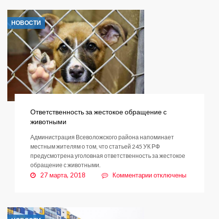
звезды
зажигаются
НОВОСТИ
Ответственность за жестокое обращение с
животными
Администрация Всеволожского района напоминает
местным жителям о том, что статьей 245 УК РФ
предусмотрена уголовная ответственность за жестокое
обращение с животными.
к
27 марта, 2018
Комментарии
отключены
записи
Ответственность
за
жестокое