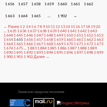
1 656
1 657
1 658
1 659
1 660
1 661
1 662
1 663
1 664
1 665
…
1 902
→
← Ранее
1
2
3
4
5
6
7
8
9
10
11
12
13
14
15
16
17
18
19
20
…
1 635
1 636
1 637
1 638
1 639
1 640
1 641
1 642
1 643
1 644
1 645
1 646
1 647
1 648
1 649
1 650
1 651
1 652
1 653
1 654
1 655
1 656
1 657
1 658
1 659
1 660
1 661
1 662
1 663
1 664
1 665
1 666
1 667
1 668
1 669
1 670
1 671
1 672
1 673
1 674
1 675
…
1 883
1 884
1 885
1 886
1 887
1 888
1 889
1 890
1 891
1 892
1 893
1 894
1 895
1 896
1 897
1 898
1 899
1 900
1 901
1 902
Далее →
Заневское городское поселение