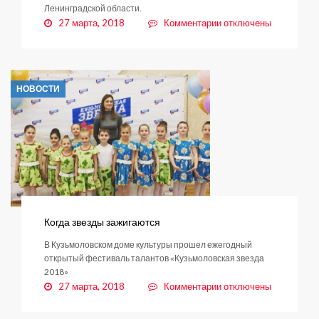
Ленинградской области.
к
27 марта, 2018
Комментарии
отключены
записи
Внимание:
приостановка
газоснабжения
НОВОСТИ
Когда звезды зажигаются
В Кузьмоловском доме культуры прошел ежегодный
открытый фестиваль талантов «Кузьмоловская звезда
2018»
к
27 марта, 2018
Комментарии
отключены
записи
Когда