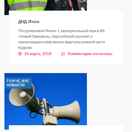
ДНД. Итоги
Патрулировали Янино-1, муниципальный парк и ЖК
«Новый Оккервиль», Европейский проспект и
прилегающие к нему жилые кварталы в южной части
Кудрово.
к
26 марта, 2018
Комментарии
отключены
записи
ДНД.
Итоги
ГО И ЧС, ВУС
НОВОСТИ