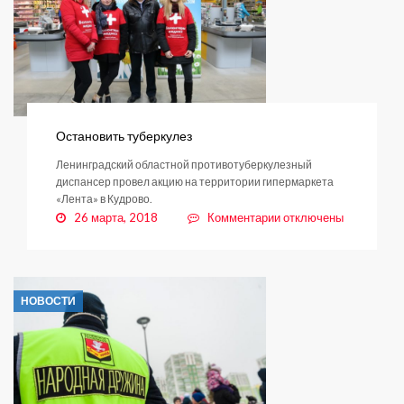
подписан
Остановить туберкулез
Ленинградский областной противотуберкулезный
диспансер провел акцию на территории гипермаркета
«Лента» в Кудрово.
к
26 марта, 2018
Комментарии
отключены
записи
Остановить
туберкулез
НОВОСТИ