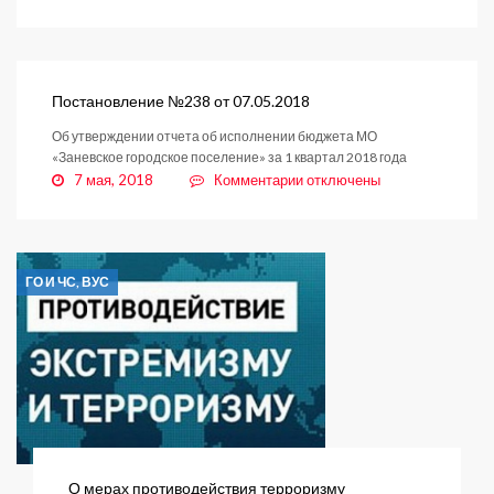
записи
Постановление
№231
от
03.05.2018
Постановление №238 от 07.05.2018
Об утверждении отчета об исполнении бюджета МО
«Заневское городское поселение» за 1 квартал 2018 года
к
7 мая, 2018
Комментарии
отключены
записи
Постановление
№238
от
ГО И ЧС, ВУС
07.05.2018
О мерах противодействия терроризму