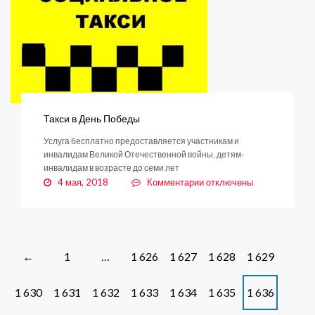
Такси в День Победы
Услуга бесплатно предоставляется участникам и
инвалидам Великой Отечественной войны, детям-
инвалидам в возрасте до семи лет
к
4 мая, 2018
Комментарии
отключены
записи
Такси
в
День
Победы
Posts
1
…
1 626
1 627
1 628
1 629
←
navigation
1 630
1 631
1 632
1 633
1 634
1 635
1 636