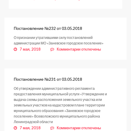
записи
ДНД.
Итоги
Постановление №232 от 03.05.2018
О признании утратившими силу постановлений
администрации МО «Заневское городское поселение»
к
7 мая, 2018
Комментарии
отключены
записи
Постановление
№232
от
03.05.2018
Постановление №231 от 03.05.2018
Об утверждении административного регламента
предоставления муниципальной услуги «Утверждение и
выдача схемы расположения земельного участка или
земельных участков на кадастровом плане территории
муниципального образования «Заневское городское
поселение» Всеволожского муниципального района
Ленинградской области
к
7 мая, 2018
Комментарии
отключены