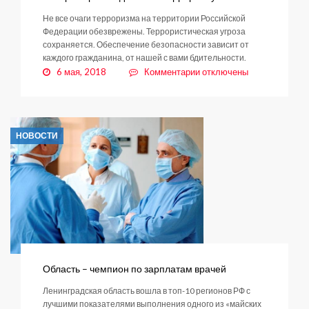
Не все очаги терроризма на территории Российской
Федерации обезврежены. Террористическая угроза
сохраняется. Обеспечение безопасности зависит от
каждого гражданина, от нашей с вами бдительности.
к
6 мая, 2018
Комментарии
отключены
записи
О
мерах
противодействия
НОВОСТИ
терроризму
Область – чемпион по зарплатам врачей
Ленинградская область вошла в топ-10 регионов РФ с
лучшими показателями выполнения одного из «майских