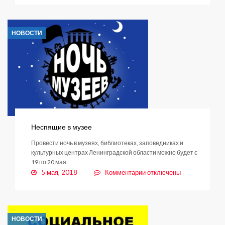
Истории
наших
жителей:
НОВОСТИ
мир,
труд,
май!
Неспящие в музее
Провести ночь в музеях, библиотеках, заповедниках и
культурных центрах Ленинградской области можно будет с
19 по 20 мая.
к
5 мая, 2018
Комментарии
отключены
записи
Неспящие
в
музее
НОВОСТИ