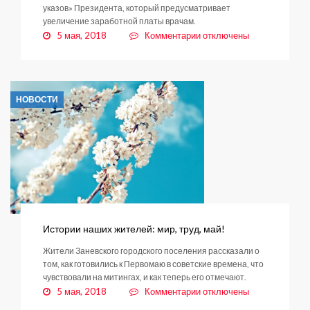
указов» Президента, который предусматривает
увеличение заработной платы врачам.
к
5 мая, 2018
Комментарии
отключены
записи
Область
–
чемпион
НОВОСТИ
по
зарплатам
врачей
Истории наших жителей: мир, труд, май!
Жители Заневского городского поселения рассказали о
том, как готовились к Первомаю в советские времена, что
чувствовали на митингах, и как теперь его отмечают.
к
5 мая, 2018
Комментарии
отключены
записи