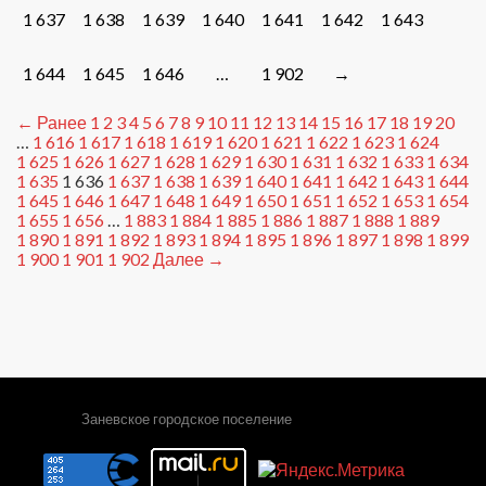
1 637
1 638
1 639
1 640
1 641
1 642
1 643
1 644
1 645
1 646
…
1 902
→
← Ранее
1
2
3
4
5
6
7
8
9
10
11
12
13
14
15
16
17
18
19
20
…
1 616
1 617
1 618
1 619
1 620
1 621
1 622
1 623
1 624
1 625
1 626
1 627
1 628
1 629
1 630
1 631
1 632
1 633
1 634
1 635
1 636
1 637
1 638
1 639
1 640
1 641
1 642
1 643
1 644
1 645
1 646
1 647
1 648
1 649
1 650
1 651
1 652
1 653
1 654
1 655
1 656
…
1 883
1 884
1 885
1 886
1 887
1 888
1 889
1 890
1 891
1 892
1 893
1 894
1 895
1 896
1 897
1 898
1 899
1 900
1 901
1 902
Далее →
Заневское городское поселение