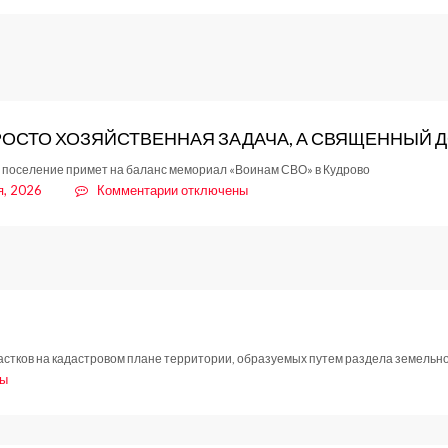
Вниманию
водителей
Кудрово:
временные
изменения
в
РОСТО ХОЗЯЙСТВЕННАЯ ЗАДАЧА, А СВЯЩЕННЫЙ Д
схеме
движения
 поселение примет на баланс мемориал «Воинам СВО» в Кудрово
на
к
я, 2026
Комментарии
отключены
улицах
записи
Пражской
«НЕ
и
ПРОСТО
Центральной
ХОЗЯЙСТВЕННАЯ
ЗАДАЧА,
А
СВЯЩЕННЫЙ
ДОЛГ»
тков на кадастровом плане территории, образуемых путем раздела земельног
ны
ление