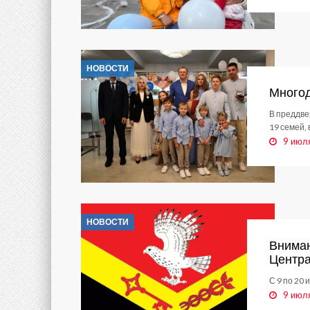
НОВОСТИ
Многод
В преддве
19 семей,
9 июл
НОВОСТИ
Вниман
Центр
С 9 по 20
9 июл