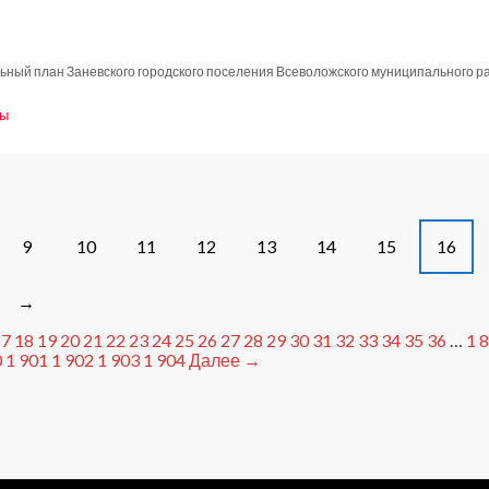
6
льный план Заневского городского поселения Всеволожского муниципального р
ны
ление
6
9
10
11
12
13
14
15
16
→
17
18
19
20
21
22
23
24
25
26
27
28
29
30
31
32
33
34
35
36
…
1 
0
1 901
1 902
1 903
1 904
Далее →