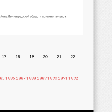
айона Ленинградской области применительно к
17
18
19
20
21
22
885
1 886
1 887
1 888
1 889
1 890
1 891
1 892