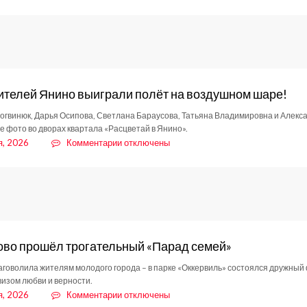
записи
От
боевых
задач
—
к
общественному
ителей Янино выиграли полёт на воздушном шаре!
служению
огвинюк, Дарья Осипова, Светлана Бараусова, Татьяна Владимировна и Алекса
е фото во дворах квартала «Расцветай в Янино».
к
я, 2026
Комментарии
отключены
записи
Пять
жителей
Янино
выиграли
полёт
на
ово прошёл трогательный «Парад семей»
воздушном
шаре!
аговолила жителям молодого города – в парке «Оккервиль» состоялся дружны
изом любви и верности.
к
я, 2026
Комментарии
отключены