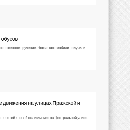
тобусов
оржественное вручение. Новые автомобили получили
 движения на улицах Пражской и
плосетей к новой поликлинике на Центральной улице.