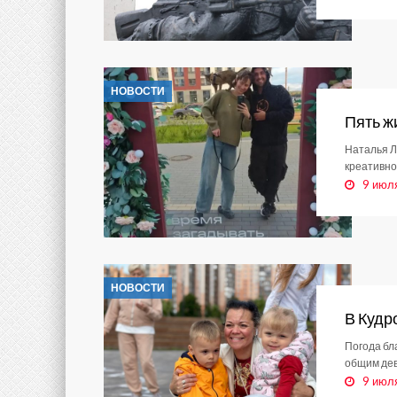
НОВОСТИ
Пять ж
Наталья Л
креативно
9 июл
НОВОСТИ
В Кудр
Погода бл
общим дев
9 июл