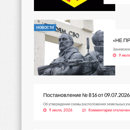
НОВОСТИ
«НЕ П
Заневское
9 июл
Постановление № 816 от 09.07.2026
Об утверждении схемы расположения земельных учас
к
9 июля, 2026
Комментарии
отключе
записи
Постанов
№