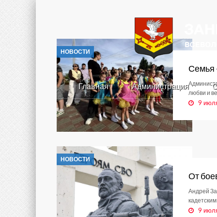
НОВОСТИ
Семья 
Администр
Главная
Администрация
С
любви и в
9 июл
НОВОСТИ
От бое
Андрей За
кадетским
9 июл