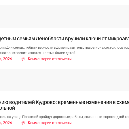
записи
В
Кудрово
прошёл
трогательный
«Парад
семей»
етным семьям Ленобласти вручили ключи от микроав
рии Дня семьи, любви и верности в Доме правительства региона состоялось т
 в которых воспитываются шесть и более детей.
к
я, 2026
Комментарии
отключены
записи
Многодетным
семьям
Ленобласти
вручили
ключи
от
ию водителей Кудрово: временные изменения в схеме
микроавтобусов
альной
 июля на улице Пражской пройдут дорожные работы, связанные с прокладкой те
к
я, 2026
Комментарии
отключены
записи