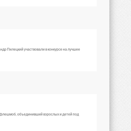
ндр Пилецкий участвовали в конкурсе на лучшее
й флешмоб, объединивший взрослых и детей под