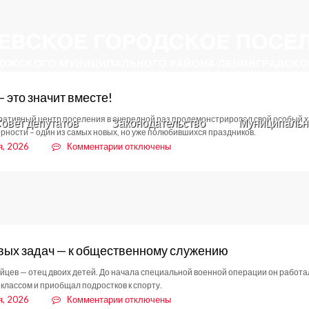
– это значит вместе!
ативный центр поселения в очередной раз продемонстрировал свой особый ха
овет депутатов
Законодательство
Муниципальн
ерности – один из самых новых, но уже полюбившихся праздников.
к
я, 2026
Комментарии
отключены
записи
Семья
–
это
значит
вместе!
вых задач — к общественному служению
йцев — отец двоих детей. До начала специальной военной операции он работа
 классом и приобщал подростков к спорту.
к
я, 2026
Комментарии
отключены