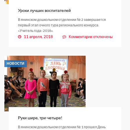
Уроки лучших воспитателей
В янинском дошкольном отделении № 2 завершается
первый этап очного тура регионального конкурса
«Учитель года- 2018».
к
11 апреля, 2018
Комментарии
отключены
записи
Уроки
лучших
воспитателей
НОВОСТИ
Руки шире, три-четыре!
В янинском дошкольном отделении № 1 прошел День