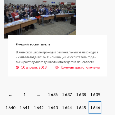
Лучший воспитатель
В янинской школе проходит региональный этап конкурса
«Учитель года-2018». В номинации «Воспитатель года»
выбирают лучшего дошкольного педагога Ленобласти.
к
10 апреля, 2018
Комментарии
отключены
записи
Лучший
воспитатель
Posts
1
…
1 636
1 637
1 638
1 639
←
navigation
1 640
1 641
1 642
1 643
1 644
1 645
1 646