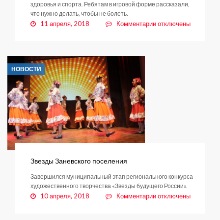
здоровья и спорта. Ребятам в игровой форме рассказали,
что нужно делать, чтобы не болеть.
к
11 апреля, 2018
Комментарии
отключены
записи
Руки
шире,
три-
НОВОСТИ
четыре!
Звезды Заневского поселения
Завершился муниципальный этап регионального конкурса
художественного творчества «Звезды будущего России».
к
10 апреля, 2018
Комментарии
отключены
записи
Звезды