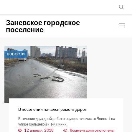
Заневское городское
поселение
НОВОСТИ
В поселении начался ремонт дорог
В течение двух дней работы осуществлялись в Янино-1 на
улице Кольцевой и 1-й Линии.
к
12 апреля, 2018
Комментарии
отключены