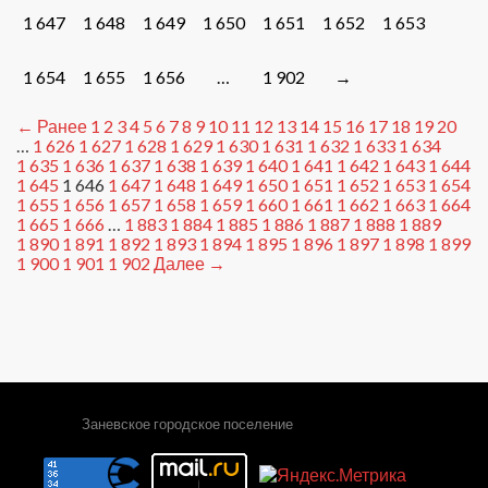
1 647
1 648
1 649
1 650
1 651
1 652
1 653
1 654
1 655
1 656
…
1 902
→
← Ранее
1
2
3
4
5
6
7
8
9
10
11
12
13
14
15
16
17
18
19
20
…
1 626
1 627
1 628
1 629
1 630
1 631
1 632
1 633
1 634
1 635
1 636
1 637
1 638
1 639
1 640
1 641
1 642
1 643
1 644
1 645
1 646
1 647
1 648
1 649
1 650
1 651
1 652
1 653
1 654
1 655
1 656
1 657
1 658
1 659
1 660
1 661
1 662
1 663
1 664
1 665
1 666
…
1 883
1 884
1 885
1 886
1 887
1 888
1 889
1 890
1 891
1 892
1 893
1 894
1 895
1 896
1 897
1 898
1 899
1 900
1 901
1 902
Далее →
Заневское городское поселение