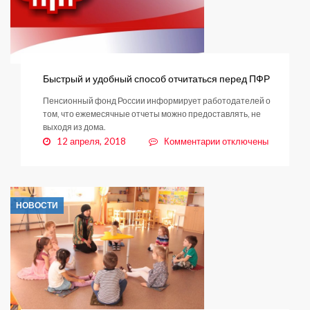
Быстрый и удобный способ отчитаться перед ПФР
Пенсионный фонд России информирует работодателей о
том, что ежемесячные отчеты можно предоставлять, не
выходя из дома.
к
12 апреля, 2018
Комментарии
отключены
записи
Быстрый
и
удобный
НОВОСТИ
способ
отчитаться
перед
ПФР