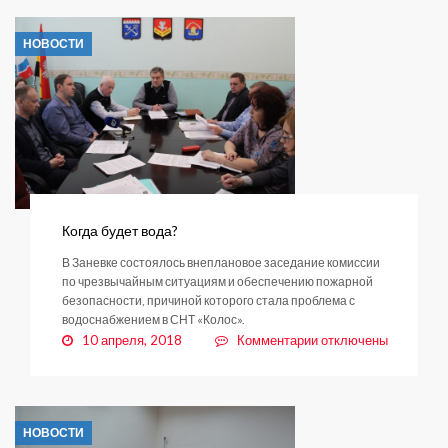
Заневского
поселения
НОВОСТИ
Когда будет вода?
В Заневке состоялось внеплановое заседание комиссии
по чрезвычайным ситуациям и обеспечению пожарной
безопасности, причиной которого стала проблема с
водоснабжением в СНТ «Колос».
к
10 апреля, 2018
Комментарии
отключены
записи
Когда
будет
вода?
НОВОСТИ