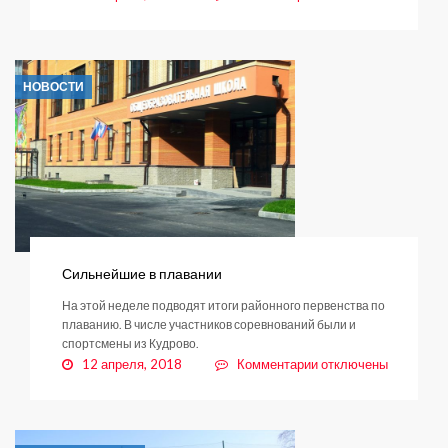
записи
В
поселении
начался
НОВОСТИ
ремонт
дорог
Сильнейшие в плавании
На этой неделе подводят итоги районного первенства по
плаванию. В числе участников соревнований были и
спортсмены из Кудрово.
к
12 апреля, 2018
Комментарии
отключены
записи
Сильнейшие
в
плавании