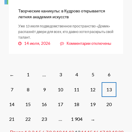
Творческие каникулы: в Кудрово открывается
летняя академия искусств
Уже 13 июля подведомственное пространство «Домик»
распахнёт двери для всех, кто давно хотел раскрыть свой
талант.
к
14 июля, 2026
Комментарии
отключены
записи
Творческие
каникулы:
в
Кудрово
Posts
1
…
3
4
5
6
←
открывается
navigation
летняя
7
8
9
10
11
12
13
академия
искусств
14
15
16
17
18
19
20
21
22
23
…
1 904
→