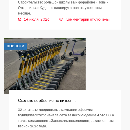
Строительство большой школы в микрорайоне «Новый
Оккервиль» в Кудрово планируют начать уже в этом
месяце.
к
14 июля, 2026
Комментарии
отключены
записи
Заневское
поселение
прирастёт
НОВОСТИ
еще
одним
крупным
объектом
образования
Сколько верёвочке не виться…
32 акта на кикшеринговые компании оформил
муниципалитет с начала лета за несоблюдение 47-го ОЗ, а
также соглашения с Заневским поселениям, заключенным
весной 2026 года.