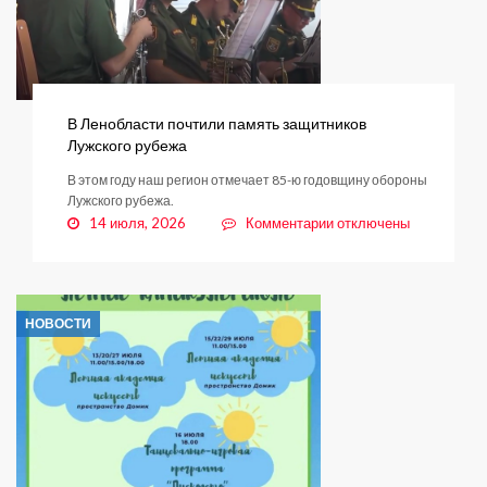
и
их
семей
состоится
в
Янино-1
В Ленобласти почтили память защитников
Лужского рубежа
В этом году наш регион отмечает 85-ю годовщину обороны
Лужского рубежа.
к
14 июля, 2026
Комментарии
отключены
записи
В
Ленобласти
почтили
НОВОСТИ
память
защитников
Лужского
рубежа