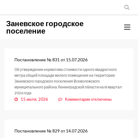
Заневское городское
поселение
Постановление № 831 от 15.07.2026
Об утверждении норматива стоимости одного квадратного
метра общей площади жилого помещения на территории
Заневского городского поселения Всеволожского
муниципального района Ленинградской области на III квартал
2026 года
к
15 июля, 2026
Комментарии
отключены
записи
Постановление
№
831
от
Постановление № 829 от 14.07.2026
15.07.2026