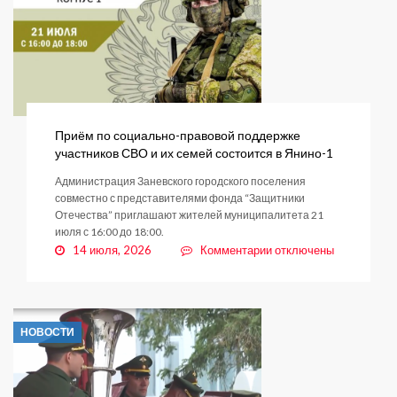
уборке
муниципальных
территорий
в
Заневском
городском
поселении
Приём по социально-правовой поддержке
участников СВО и их семей состоится в Янино-1
Администрация Заневского городского поселения
совместно с представителями фонда “Защитники
Отечества” приглашают жителей муниципалитета 21
июля с 16:00 до 18:00.
к
14 июля, 2026
Комментарии
отключены
записи
Приём
по
социально-
НОВОСТИ
правовой
поддержке
участников
СВО