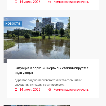
к
14 июля, 2026
Комментарии
отключены
записи
Сколько
верёвочке
не
НОВОСТИ
виться…
Ситуация в парке «Оккервиль» стабилизируется:
вода уходит
Директор садово-паркового хозяйства сообщил об
улучшении ситуации с разливом реки.
к
14 июля, 2026
Комментарии
отключены
записи
Ситуация
в