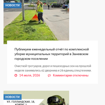
парке
НОВОСТИ
«Оккервиль»
стабилизируется:
вода
уходит
Публикуем еженедельный отчёт по комплексной
уборке муниципальных территорий в Заневском
городском поселении
Очисткой тротуаров, дорог и пешеходных зон на прошлой
неделе занимались 62 дворника и 28 единиц спецтехники.
к
14 июля, 2026
Комментарии
отключены
записи
Публикуем
еженедельный
отчёт
НОВОСТИ
по
комплексной