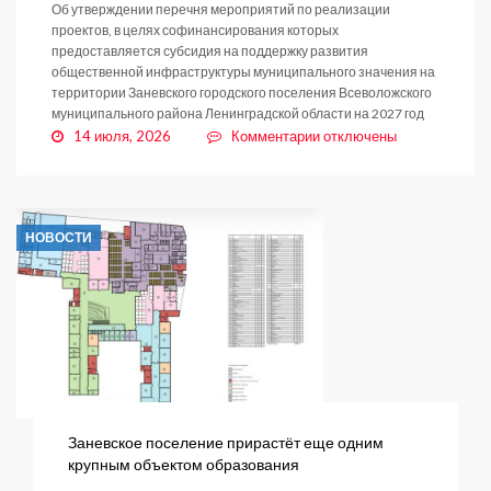
Об утверждении перечня мероприятий по реализации
проектов, в целях софинансирования которых
предоставляется субсидия на поддержку развития
общественной инфраструктуры муниципального значения на
территории Заневского городского поселения Всеволожского
муниципального района Ленинградской области на 2027 год
к
14 июля, 2026
Комментарии
отключены
записи
Постановление
№
829
НОВОСТИ
от
14.07.2026
Заневское поселение прирастёт еще одним
крупным объектом образования