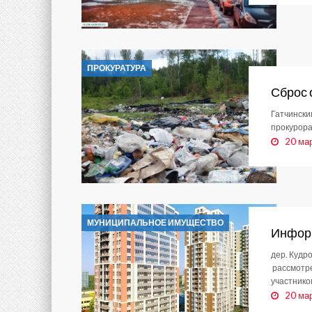
ПРОКУРАТУРА
Сброс 
Гатчински
прокурора
20 ма
МУНИЦИПАЛЬНОЕ ИМУЩЕСТВО
Инфор
дер. Кудро
рассмотре
участнико
20 ма