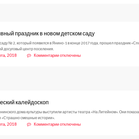
Информация
вный праздник в новом детском саду
 саду № 2, который появился в Янино-1 в конце 2017 года, прошел праздник «Сп
й досуговый центр поселения.
к
рта, 2018
Комментарии
отключены
записи
Спортивный
праздник
в
новом
детском
саду
еский калейдоскоп
янинского дома культуры выступили артисты театра «На Литейном». Они показа
 «Страшно смешные истории».
к
рта, 2018
Комментарии
отключены
записи
Поэтический