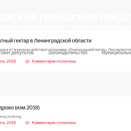
тный гектар в Ленинградской области
года в 47-м регионе действует программа «Ленинградский гектар». Она являетс
овет депутатов
Законодательство
Муниципальн
к
рта, 2018
Комментарии
отключены
записи
Бесплатный
гектар
в
Ленинградской
области
дрово (изм.2018)
 на 2018 год
к
рта, 2018
Комментарии
отключены
записи