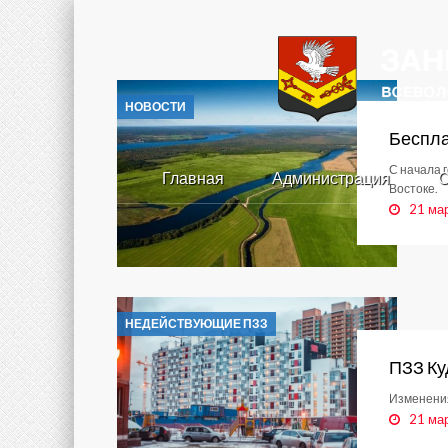
НОВОСТИ
Беспла
С начала 
Главная
Администрация
С
Востоке.
21 ма
НЕДЕЙСТВУЮЩИЕ ПЗЗ
ПЗЗ Ку
Изменения
21 ма