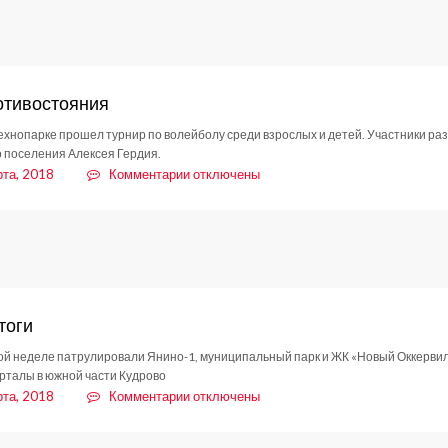
калейдоскоп
отивостояния
ехнопарке прошел турнир по волейболу среди взрослых и детей. Участники ра
о поселения Алексея Гердия.
к
рта, 2018
Комментарии
отключены
записи
Дух
противостояния
тоги
й неделе патрулировали Янино-1, муниципальный парк и ЖК «Новый Оккервиль
рталы в южной части Кудрово
к
рта, 2018
Комментарии
отключены
записи
ДНД.