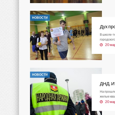
НОВОСТИ
Дух пр
В школе-т
городског
20 ма
НОВОСТИ
ДНД. И
На прошло
жилые ква
20 ма