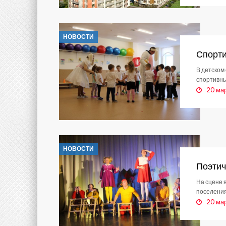
НОВОСТИ
Спорти
В детском
спортивны
20 ма
НОВОСТИ
Поэтич
На сцене 
поселения
20 ма