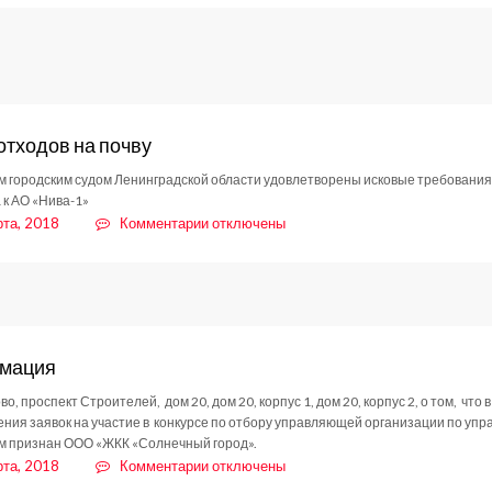
ПЗЗ
Кудрово
(изм.2018)
отходов на почву
м городским судом Ленинградской области удовлетворены исковые требовани
 к АО «Нива-1»
к
рта, 2018
Комментарии
отключены
записи
Сброс
отходов
на
почву
мация
во, проспект Строителей, дом 20, дом 20, корпус 1, дом 20, корпус 2, о том, что
ния заявок на участие в конкурсе по отбору управляющей организации по у
м признан ООО «ЖКК «Солнечный город».
к
рта, 2018
Комментарии
отключены
записи