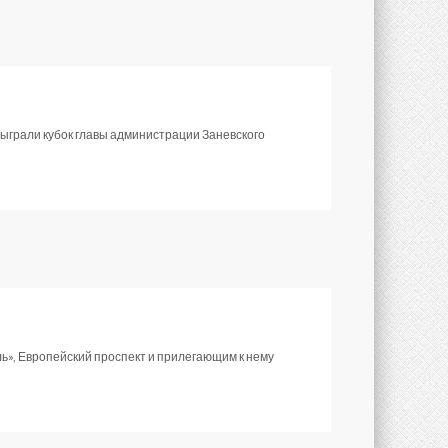
зыграли кубок главы администрации Заневского
», Европейский проспект и прилегающим к нему