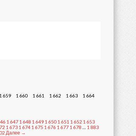
1 659
1 660
1 661
1 662
1 663
1 664
646
1 647
1 648
1 649
1 650
1 651
1 652
1 653
672
1 673
1 674
1 675
1 676
1 677
1 678
…
1 883
902
Далее →