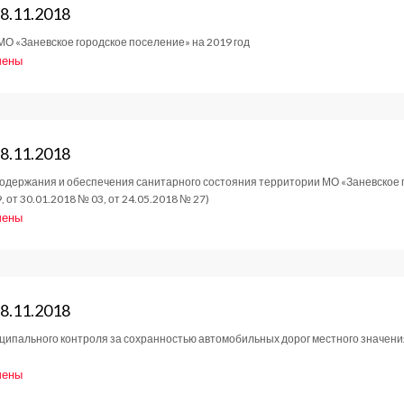
8.11.2018
МО «Заневское городское поселение» на 2019 год
2018
чены
е
тов
8.11.2018
содержания и обеспечения санитарного состояния территории МО «Заневское г
2018
 от 30.01.2018 № 03, от 24.05.2018 № 27)
чены
е
тов
8.11.2018
ипального контроля за сохранностью автомобильных дорог местного значения
2018
чены