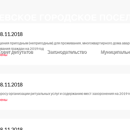
8.11.2018
ения пригодным (непригодным) для проживания, многоквартирного дома ава
вания граждан на 2019 год
овет депутатов
Законодательство
Муниципальн
чены
е
тов
8.11.2018
росу организации ритуальных услуг и содержанию мест захоронения на 2019 г
2018
чены
е
тов
8.11.2018