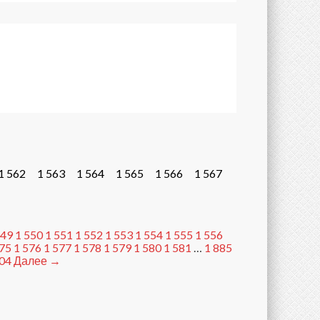
1 562
1 563
1 564
1 565
1 566
1 567
549
1 550
1 551
1 552
1 553
1 554
1 555
1 556
575
1 576
1 577
1 578
1 579
1 580
1 581
…
1 885
904
Далее →