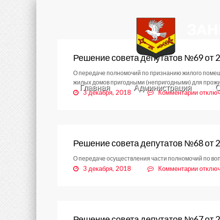
Решение совета депутатов №69 от 2
О передаче полномочий по признанию жилого помещ
жилых домов пригодными (непригодными) для прожи
Главная
Администрация
С
к
3 декабря, 2018
Комментарии
отклю
записи
Решени
совета
депута
№69
Решение совета депутатов №68 от 2
от
О передаче осуществления части полномочий по воп
28.11.
к
3 декабря, 2018
Комментарии
отклю
записи
Решени
совета
депута
№68
Решение совета депутатов №67 от 2