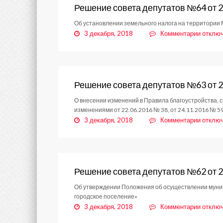
№65
Решение совета депутатов №64 от 2
от
Об установлении земельного налога на территории 
28.11.
к
3 декабря, 2018
Комментарии
отклю
записи
Решени
совета
депута
№64
Решение совета депутатов №63 от 2
от
О внесении изменений в Правила благоустройства, 
28.11.
изменениями от 22.06.2016 № 38, от 24.11.2016 № 59,
к
3 декабря, 2018
Комментарии
отклю
записи
Решени
совета
депута
№63
Решение совета депутатов №62 от 2
от
Об утверждении Положения об осуществлении муниц
28.11.
городское поселение»
к
3 декабря, 2018
Комментарии
отклю
записи