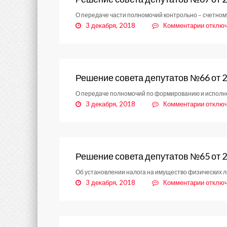
от
О передаче части полномочий контрольно – счетном
28.11.
к
3 декабря, 2018
Комментарии
отклю
записи
Решени
совета
депута
№67
Решение совета депутатов №66 от 2
от
О передаче полномочий по формированию и исполне
28.11.
к
3 декабря, 2018
Комментарии
отклю
записи
Решени
совета
депута
№66
Решение совета депутатов №65 от 2
от
Об установлении налога на имущество физических л
28.11.
к
3 декабря, 2018
Комментарии
отклю
записи
Решени
совета
депута