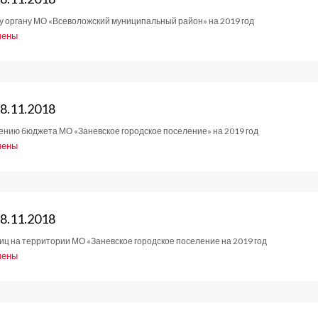
у органу МО «Всеволожский муниципальный район» на 2019 год
2018
чены
е
тов
8.11.2018
нию бюджета МО «Заневское городское поселение» на 2019 год
2018
чены
е
тов
8.11.2018
иц на территории МО «Заневское городское поселение на 2019 год
2018
чены
е
тов