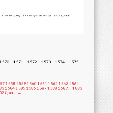
льных средств на выкуп школ и детских садов в
1 570
1 571
1 572
1 573
1 574
1 575
557
1 558
1 559
1 560
1 561
1 562
1 563
1 564
583
1 584
1 585
1 586
1 587
1 588
1 589
…
1 883
902
Далее →