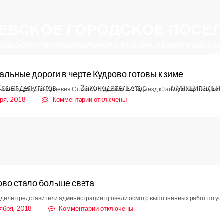
альные дороги в черте Кудрово готовы к зиме
овет депутатов
Законодательство
Муниципальн
альных трассах «Деревня Старая – Кудрово» и «Подъезд к Заневскому посту» 
к
ря, 2018
Комментарии
отключены
записи
Региональные
дороги
в
черте
Кудрово
готовы
к
ово стало больше света
зиме
еделе представители администрации провели осмотр выполненных работ по у
к
ября, 2018
Комментарии
отключены
записи