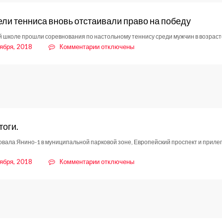
Долголетия»
ли тенниса вновь отстаивали право на победу
й школе прошли соревнования по настольному теннису среди мужчин в возрасте
к
ября, 2018
Комментарии
отключены
записи
Любители
тенниса
вновь
отстаивали
право
на
тоги.
победу
вала Янино-1 в муниципальной парковой зоне, Европейский проспект и приле
к
ября, 2018
Комментарии
отключены
записи
ДНД.
Итоги.