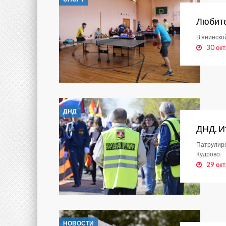
Любите
В янинско
30 окт
ДНД
ДНД. И
Патрулиро
Кудрово.
29 окт
НОВОСТИ