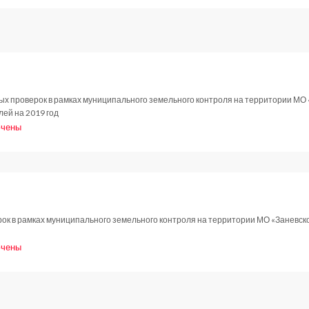
В
Кудрово
стало
больше
света
х проверок в рамках муниципального земельного контроля на территории МО 
ей на 2019 год
чены
и
новление
.2018
к в рамках муниципального земельного контроля на территории МО «Заневско
чены
и
новление