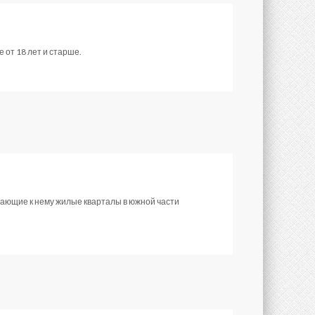
 от 18 лет и старше.
гающие к нему жилые кварталы в южной части