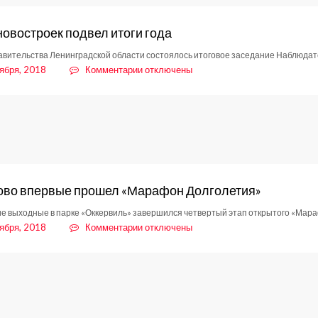
.2018
новостроек подвел итоги года
авительства Ленинградской области состоялось итоговое заседание Наблюдат
к
ября, 2018
Комментарии
отключены
записи
Совет
новостроек
подвел
итоги
года
ово впервые прошел «Марафон Долголетия»
е выходные в парке «Оккервиль» завершился четвертый этап открытого «Мар
к
ября, 2018
Комментарии
отключены
записи
В
Кудрово
впервые
прошел
«Марафон