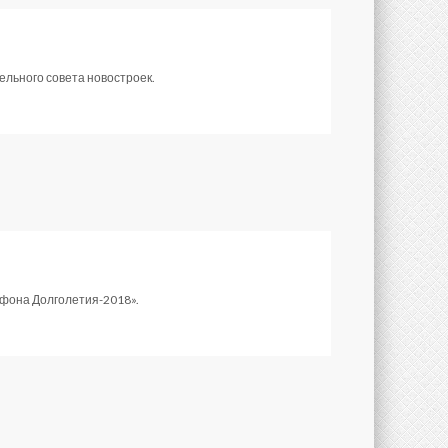
ельного совета новостроек.
афона Долголетия-2018».