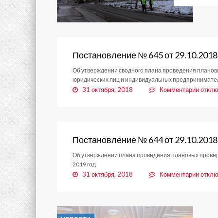
Постановление № 645 от 29.10.2018
Об утверждении сводного плана проведения плановы
юридических лиц и индивидуальных предпринимател
к
31 октября, 2018
Комментарии
отклю
запис
Поста
№
645
от
Постановление № 644 от 29.10.2018
29.10
Об утверждении плана проведения плановых проверо
2019 год
к
31 октября, 2018
Комментарии
отклю
запис
Поста
№
644