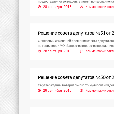
предоставления во владение и (или) пользование н
к
28 сентября, 2018
Комментарии
отк
запи
Реше
сове
депу
№
Решение совета депутатов №51 от 2
45
О внесении изменений в решение совета депутатов
от
на территории МО «Заневское городское поселение
26.0
к
28 сентября, 2018
Комментарии
отк
запи
Реше
сове
депу
№51
Решение совета депутатов №50 от 2
от
Об утверждении материального стимулирования дея
28.0
к
28 сентября, 2018
Комментарии
отк
запи
Реше
сове
депу