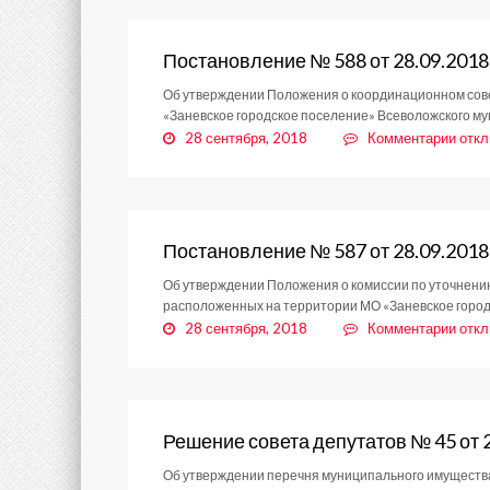
№
589
от
Постановление № 588 от 28.09.2018
28.0
Об утверждении Положения о координационном сове
«Заневское городское поселение» Всеволожского м
к
28 сентября, 2018
Комментарии
отк
запи
Пост
№
588
от
Постановление № 587 от 28.09.2018
28.0
Об утверждении Положения о комиссии по уточнени
расположенных на территории МО «Заневское горо
к
28 сентября, 2018
Комментарии
отк
запи
Пост
№
587
от
Решение совета депутатов № 45 от 
28.0
Об утверждении перечня муниципального имущества,