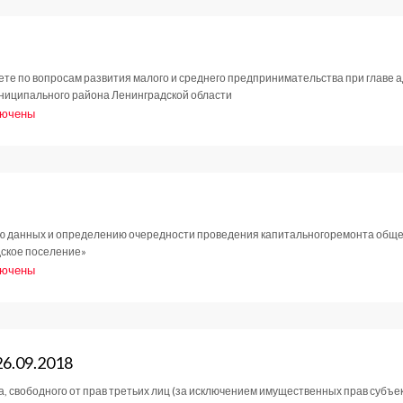
9.2018
те по вопросам развития малого и среднего предпринимательства при главе
униципального района Ленинградской области
лючены
си
ановление
9.2018
ю данных и определению очередности проведения капитальногоремонта общег
дское поселение»
лючены
си
ановление
26.09.2018
9.2018
 свободного от прав третьих лиц (за исключением имущественных прав субъек