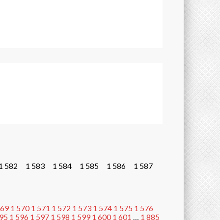
1 582
1 583
1 584
1 585
1 586
1 587
569
1 570
1 571
1 572
1 573
1 574
1 575
1 576
595
1 596
1 597
1 598
1 599
1 600
1 601
…
1 885