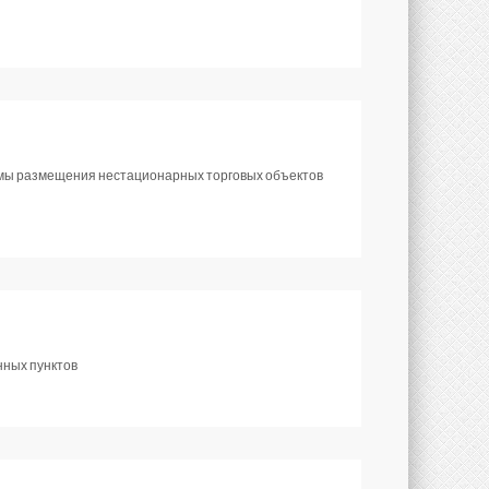
хемы размещения нестационарных торговых объектов
нных пунктов