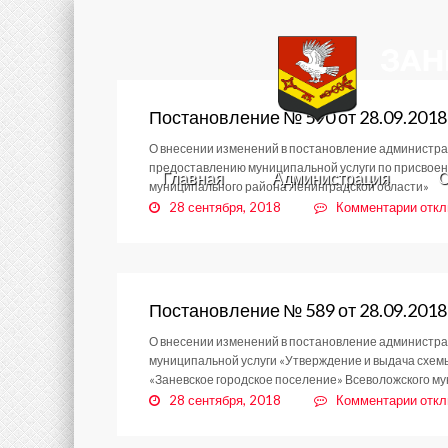
Постановление № 590 от 28.09.2018
О внесении изменений в постановление администра
предоставлению муниципальной услуги по присвоен
Главная
Администрация
С
муниципального района Ленинградской области»
к
28 сентября, 2018
Комментарии
отк
запи
Пост
№
590
от
Постановление № 589 от 28.09.2018
28.0
О внесении изменений в постановление администра
муниципальной услуги «Утверждение и выдача схем
«Заневское городское поселение» Всеволожского м
к
28 сентября, 2018
Комментарии
отк
запи
Пост