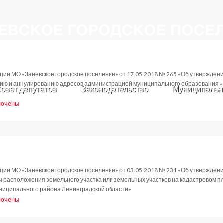
ции МО «Заневское городское поселение» от 17.05.2018 № 265 «Об утвержден
ию и аннулированию адресов администрацией муниципального образования «
овет депутатов
Законодательство
Муниципальн
лючены
си
ановление
9.2018
ции МО «Заневское городское поселение» от 03.05.2018 № 231 «Об утвержде
ы расположения земельного участка или земельных участков на кадастровом 
униципального района Ленинградской области»
лючены
си
ановление