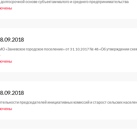
а долгосрочной основе субъектам малого и среднего предпринимательства
лючены
си
ние
та
татов
8.09.2018
 МО «Заневское городское поселение» от 31.10.2017 № 48 «Об утверждении с
»
9.2018
лючены
си
ние
та
татов
8.09.2018
тельности председателей инициативных комиссий и старост сельских населе
9.2018
лючены
си
ние
та
татов