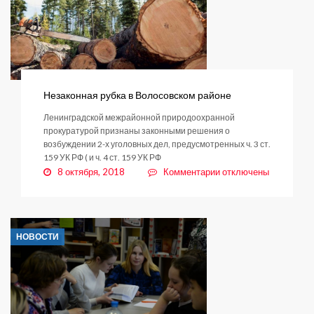
площадку
для
обкатки
трюков
Незаконная рубка в Волосовском районе
Ленинградской межрайонной природоохранной
прокуратурой признаны законными решения о
возбуждении 2-х уголовных дел, предусмотренных ч. 3 ст.
159 УК РФ ( и ч. 4 ст. 159 УК РФ
к
8 октября, 2018
Комментарии
отключены
записи
Незаконная
рубка
в
НОВОСТИ
Волосовском
районе