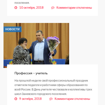
поселения.
к
10 октября, 2018
Комментарии
отключены
записи
Платить
налоги
стало
НОВОСТИ
удобнее
Профессия – учитель
На прошлой неделе свой профессиональный праздник
отметили педагоги и работники сферы образования по
всей России. В День учителя чествовали и коллективы трех
школ Заневского городского поселения.
к
9 октября, 2018
Комментарии
отключены
записи