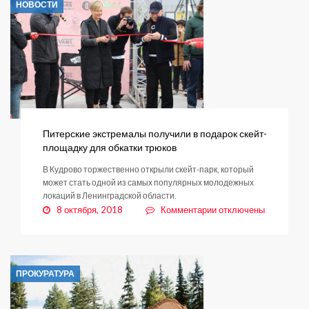
НОВОСТИ
Питерские экстремалы получили в подарок скейт-
площадку для обкатки трюков
В Кудрово торжественно открыли скейт-парк, который
может стать одной из самых популярных молодежных
локаций в Ленинградской области.
к
8 октября, 2018
Комментарии
отключены
записи
Питерские
экстремалы
получили
ПРОКУРАТУРА
в
подарок
скейт-