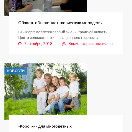
Область объединяет творческую молодежь
В Выборге появится первый в Ленинградской области
Центр молодежного инновационного творчества.
к
7 октября, 2018
Комментарии
отключены
записи
Область
объединяет
творческую
НОВОСТИ
молодежь
«Корочки» для многодетных