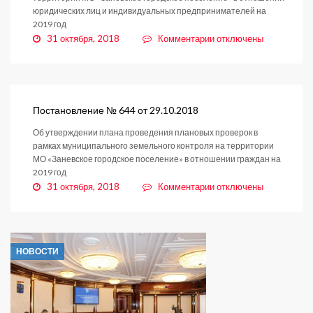
юридических лиц и индивидуальных предпринимателей на
2019 год
к
31 октября, 2018
Комментарии
отключены
записи
Постановление
№
645
от
Постановление № 644 от 29.10.2018
29.10.2018
Об утверждении плана проведения плановых проверок в
рамках муниципального земельного контроля на территории
МО «Заневское городское поселение» в отношении граждан на
2019 год
к
31 октября, 2018
Комментарии
отключены
записи
Постановление
№
644
НОВОСТИ
от
29.10.2018