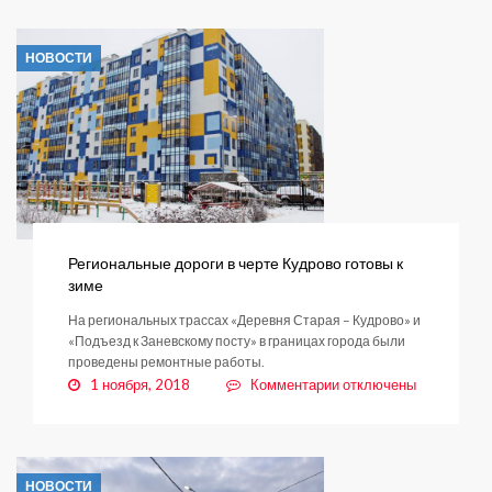
в
Янино-1
НОВОСТИ
проверили
на
пожарную
безопасность
Региональные дороги в черте Кудрово готовы к
зиме
На региональных трассах «Деревня Старая – Кудрово» и
«Подъезд к Заневскому посту» в границах города были
проведены ремонтные работы.
к
1 ноября, 2018
Комментарии
отключены
записи
Региональные
дороги
в
НОВОСТИ
черте