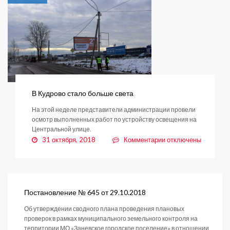
Кудрово
готовы
к
зиме
В Кудрово стало больше света
На этой неделе представители администрации провели
осмотр выполненных работ по устройству освещения на
Центральной улице.
к
31 октября, 2018
Комментарии
отключены
записи
В
Кудрово
стало
больше
Постановление № 645 от 29.10.2018
света
Об утверждении сводного плана проведения плановых
проверок в рамках муниципального земельного контроля на
территории МО «Заневское городское поселение» в отношении