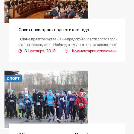
Совет новостроек подвел итоги года
В Доме правительства Ленинградской области состоялось
итоговое заседание Наблюдательного совета новостроек.
к
31 октября, 2018
Комментарии
отключены
записи
Совет
новостроек
подвел
СПОРТ
итоги
года