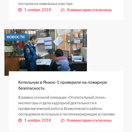
построек на земельных участках.
к
1 ноября, 2018
Комментарии
отключены
записи
Снос
объектов
капитального
НОВОСТИ
строительства:
как
сделать
правильно?
Котельную в Янино-1 проверили на пожарную
безопасность
В рамках сезонной операции «Отопительный сезон»
инспекторы отдела надзорной деятельности и
профилактической работы Всеволожского района
обследовали котельные и теплогенерирующие установки.
к
1 ноября, 2018
Комментарии
отключены
записи
Котельную