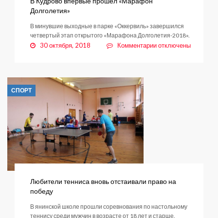
В Кудрово впервые прошел «Марафон
Долголетия»
В минувшие выходные в парке «Оккервиль» завершился
четвертый этап открытого «Марафона Долголетия-2018».
к
30 октября, 2018
Комментарии
отключены
записи
В
Кудрово
впервые
СПОРТ
прошел
«Марафон
Долголетия»
Любители тенниса вновь отстаивали право на
победу
В янинской школе прошли соревнования по настольному
теннису среди мужчин в возрасте от 18 лет и старше.