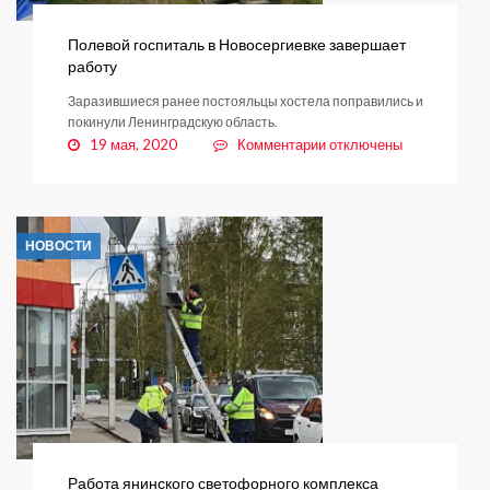
Полевой госпиталь в Новосергиевке завершает
работу
Заразившиеся ранее постояльцы хостела поправились и
покинули Ленинградскую область.
к
19 мая, 2020
Комментарии
отключены
записи
Полевой
госпиталь
в
НОВОСТИ
Новосергиевке
завершает
работу
Работа янинского светофорного комплекса