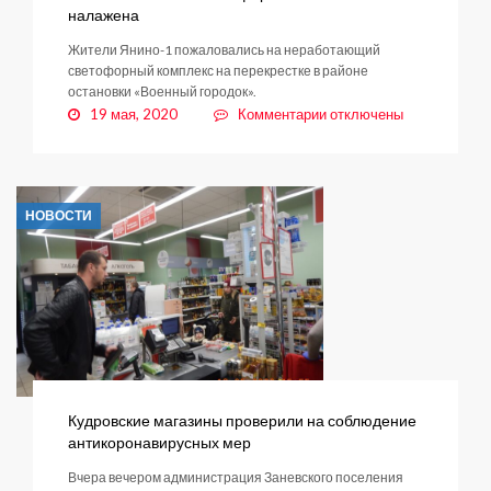
налажена
Жители Янино-1 пожаловались на неработающий
светофорный комплекс на перекрестке в районе
остановки «Военный городок».
к
19 мая, 2020
Комментарии
отключены
записи
Работа
янинского
светофорного
НОВОСТИ
комплекса
налажена
Кудровские магазины проверили на соблюдение
антикоронавирусных мер
Вчера вечером администрация Заневского поселения