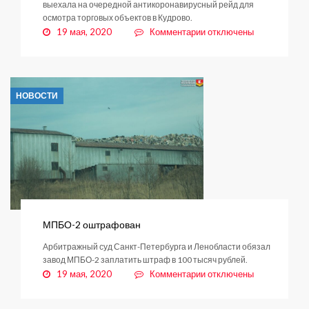
выехала на очередной антикоронавирусный рейд для
осмотра торговых объектов в Кудрово.
к
19 мая, 2020
Комментарии
отключены
записи
Кудровские
магазины
проверили
НОВОСТИ
на
соблюдение
антикоронавирусных
мер
МПБО-2 оштрафован
Арбитражный суд Санкт-Петербурга и Ленобласти обязал
завод МПБО-2 заплатить штраф в 100 тысяч рублей.
к
19 мая, 2020
Комментарии
отключены
записи
МПБО-2