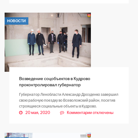
Прокуратура
разъясняет
НОВОСТИ
Возведение соцобъектов в Кудрово
проконтролировал губернатор
Губернатор Ленобласти Александр Дрозденко завершил
свою рабочую поездку во Всеволожский район, посетив
строящиеся социальные объекты в Кудрово.
к
20 мая, 2020
Комментарии
отключены
записи
Возведение
соцобъектов
в