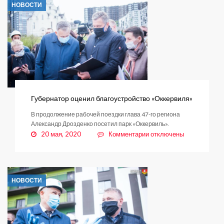
НОВОСТИ
Кудрово
проконтролировал
губернатор
Губернатор оценил благоустройство «Оккервиля»
В продолжение рабочей поездки глава 47-го региона
Александр Дрозденко посетил парк «Оккервиль».
к
20 мая, 2020
Комментарии
отключены
записи
Губернатор
оценил
благоустройство
НОВОСТИ
«Оккервиля»