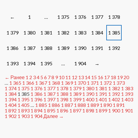
оштрафован
Posts
1
…
1 375
1 376
1 377
1 378
←
navigation
1 379
1 380
1 381
1 382
1 383
1 384
1 385
1 386
1 387
1 388
1 389
1 390
1 391
1 392
1 393
1 394
1 395
…
1 904
→
← Ранее
1
2
3
4
5
6
7
8
9
10
11
12
13
14
15
16
17
18
19
20
…
1 365
1 366
1 367
1 368
1 369
1 370
1 371
1 372
1 373
1 374
1 375
1 376
1 377
1 378
1 379
1 380
1 381
1 382
1 383
1 384
1 385
1 386
1 387
1 388
1 389
1 390
1 391
1 392
1 393
1 394
1 395
1 396
1 397
1 398
1 399
1 400
1 401
1 402
1 403
1 404
1 405
…
1 885
1 886
1 887
1 888
1 889
1 890
1 891
1 892
1 893
1 894
1 895
1 896
1 897
1 898
1 899
1 900
1 901
1 902
1 903
1 904
Далее →