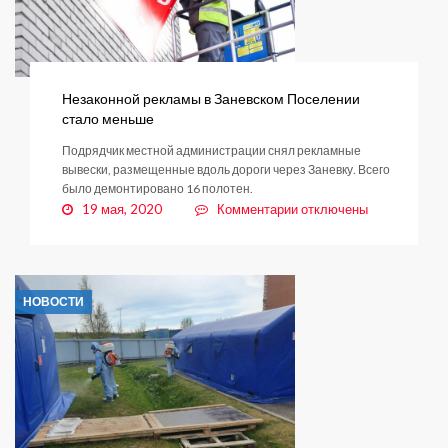
Незаконной рекламы в Заневском Поселении
стало меньше
Подрядчик местной администрации снял рекламные
вывески, размещенные вдоль дороги через Заневку. Всего
было демонтировано 16 полотен.
к
19 мая, 2020
Комментарии
отключены
записи
Незаконной
рекламы
в
НОВОСТИ
Заневском
Поселении
стало
меньше