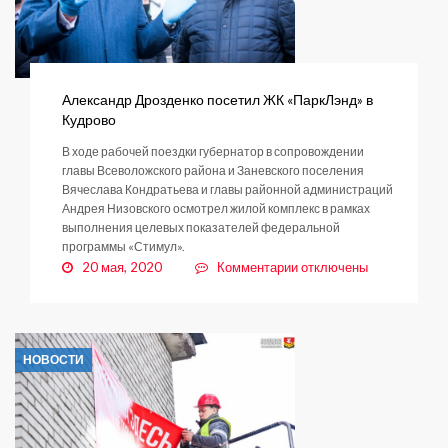
Александр Дрозденко посетил ЖК «ПаркЛэнд» в
Кудрово
В ходе рабочей поездки губернатор в сопровождении
главы Всеволожского района и Заневского поселения
Вячеслава Кондратьева и главы районной администраций
Андрея Низовского осмотрел жилой комплекс в рамках
выполнения целевых показателей федеральной
программы «Стимул».
к
20 мая, 2020
Комментарии
отключены
записи
Александр
Дрозденко
посетил
НОВОСТИ
ЖК
«ПаркЛэнд»
в
Кудрово