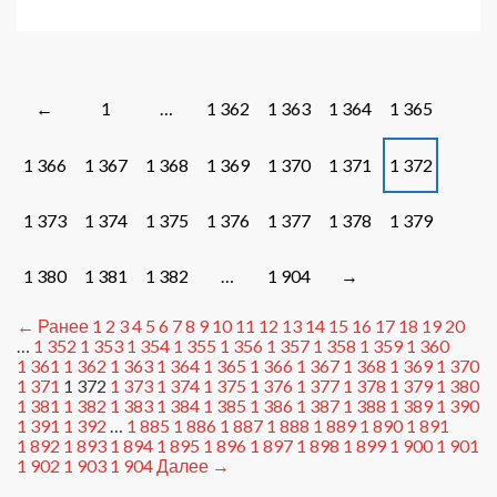
записи
Постановление
№
295
от
Posts
1
…
1 362
1 363
1 364
1 365
←
11.06.2020
navigation
1 366
1 367
1 368
1 369
1 370
1 371
1 372
1 373
1 374
1 375
1 376
1 377
1 378
1 379
1 380
1 381
1 382
…
1 904
→
← Ранее
1
2
3
4
5
6
7
8
9
10
11
12
13
14
15
16
17
18
19
20
…
1 352
1 353
1 354
1 355
1 356
1 357
1 358
1 359
1 360
1 361
1 362
1 363
1 364
1 365
1 366
1 367
1 368
1 369
1 370
1 371
1 372
1 373
1 374
1 375
1 376
1 377
1 378
1 379
1 380
1 381
1 382
1 383
1 384
1 385
1 386
1 387
1 388
1 389
1 390
1 391
1 392
…
1 885
1 886
1 887
1 888
1 889
1 890
1 891
1 892
1 893
1 894
1 895
1 896
1 897
1 898
1 899
1 900
1 901
1 902
1 903
1 904
Далее →