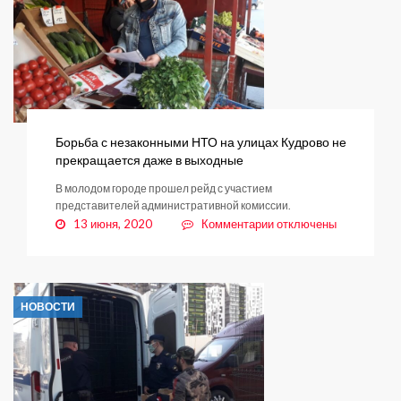
Борьба с незаконными НТО на улицах Кудрово не
прекращается даже в выходные
В молодом городе прошел рейд с участием
представителей административной комиссии.
к
13 июня, 2020
Комментарии
отключены
записи
Борьба
с
незаконными
НОВОСТИ
НТО
на
улицах
Кудрово
не