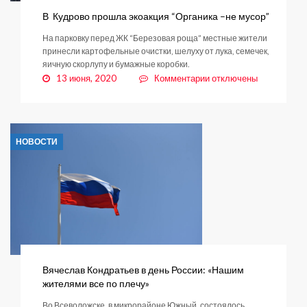
В Кудрово прошла экоакция “Органика –не мусор”
На парковку перед ЖК “Березовая роща” местные жители
принесли картофельные очистки, шелуху от лука, семечек,
яичную скорлупу и бумажные коробки.
к
13 июня, 2020
Комментарии
отключены
записи
В
Кудрово
прошла
НОВОСТИ
экоакция
“Органика
–
не
мусор”
Вячеслав Кондратьев в день России: «Нашим
жителями все по плечу»
Во Всеволожске, в микрорайоне Южный, состоялось