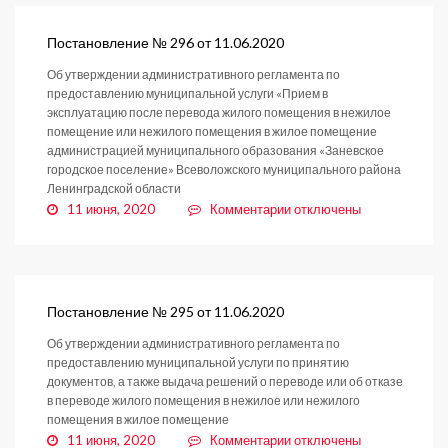
нелегальную
торговлю?
Постановление № 296 от 11.06.2020
Об утверждении административного регламента по
предоставлению муниципальной услуги «Прием в
эксплуатацию после перевода жилого помещения в нежилое
помещение или нежилого помещения в жилое помещение
администрацией муниципального образования «Заневское
городское поселение» Всеволожского муниципального района
Ленинградской области
к
11 июня, 2020
Комментарии
отключены
записи
Постановление
№
296
от
Постановление № 295 от 11.06.2020
11.06.2020
Об утверждении административного регламента по
предоставлению муниципальной услуги по принятию
документов, а также выдача решений о переводе или об отказе
в переводе жилого помещения в нежилое или нежилого
помещения в жилое помещение
к
11 июня, 2020
Комментарии
отключены