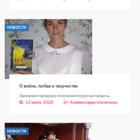
записи
В
парке
«Оккервиль»
НОВОСТИ
состоялся
очередной
рейд
ДНД
О войне, любви и творчестве
Заневское городское поселение богато на таланты.
к
13 июня, 2020
Комментарии
отключены
записи
О
войне,
любви
НОВОСТИ
и
творчестве