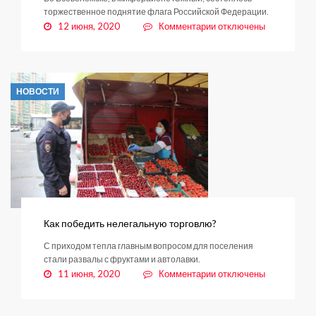
торжественное поднятие флага Российской Федерации.
к
12 июня, 2020
Комментарии
отключены
записи
Вячеслав
Кондратьев
в
НОВОСТИ
день
России:
«Нашим
жителями
все
по
плечу»
Как победить нелегальную торговлю?
С приходом тепла главным вопросом для поселения
стали развалы с фруктами и автолавки.
к
11 июня, 2020
Комментарии
отключены
записи
Как
победить