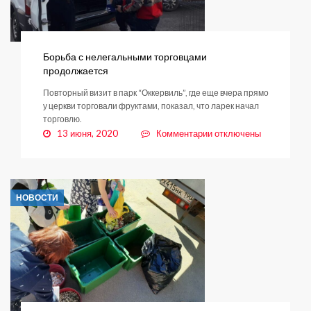
прекращается
даже
в
выходные
Борьба с нелегальными торговцами
продолжается
Повторный визит в парк “Оккервиль”, где еще вчера прямо
у церкви торговали фруктами, показал, что ларек начал
торговлю.
к
13 июня, 2020
Комментарии
отключены
записи
Борьба
с
нелегальными
НОВОСТИ
торговцами
продолжается