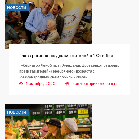
генплан
НОВОСТИ
Заневкого
поселения
с
учетом
мнения
жителей
Глава региона поздравил жителей с 1 Октября
Губернатор Ленобласти Александр Дрозденко поздравил
представителей «серебряного» возраста с
Международным днем пожилых людей.
к
1 октября, 2020
Комментарии
отключены
записи
Глава
региона
поздравил
НОВОСТИ
жителей
с
1
Октября