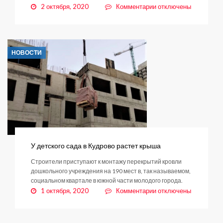
к
2 октября, 2020
Комментарии
отключены
записи
ПАМЯТКА
ПО
ПРОФИЛАКТИКЕ
НОВОСТИ
НАРКОМАНИИ
У детского сада в Кудрово растет крыша
Строители приступают к монтажу перекрытий кровли
дошкольного учреждения на 190 мест в, так называемом,
социальном квартале в южной части молодого города.
к
1 октября, 2020
Комментарии
отключены
записи
У
детского