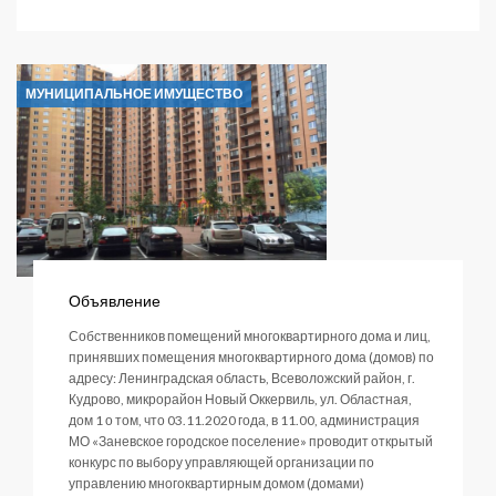
записи
Распоряжение
№
23
МУНИЦИПАЛЬНОЕ ИМУЩЕСТВО
от
01.10.2020
Объявление
Собственников помещений многоквартирного дома и лиц,
принявших помещения многоквартирного дома (домов) по
адресу: Ленинградская область, Всеволожский район, г.
Кудрово, микрорайон Новый Оккервиль, ул. Областная,
дом 1 о том, что 03.11.2020 года, в 11.00, администрация
МО «Заневское городское поселение» проводит открытый
конкурс по выбору управляющей организации по
управлению многоквартирным домом (домами)