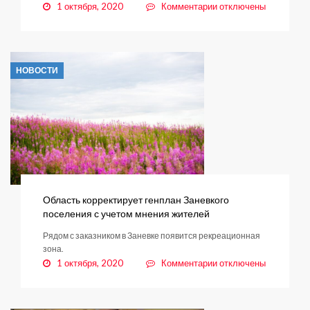
к
1 октября, 2020
Комментарии
отключены
записи
Объявление
НОВОСТИ
Область корректирует генплан Заневкого
поселения с учетом мнения жителей
Рядом с заказником в Заневке появится рекреационная
зона.
к
1 октября, 2020
Комментарии
отключены
записи
Область
корректирует