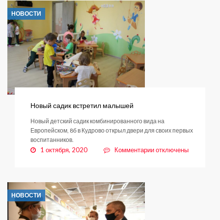
сада
НОВОСТИ
в
Кудрово
растет
крыша
Новый садик встретил малышей
Новый детский садик комбинированного вида на
Европейском, 8б в Кудрово открыл двери для своих первых
воспитанников.
к
1 октября, 2020
Комментарии
отключены
записи
Новый
садик
встретил
НОВОСТИ
малышей