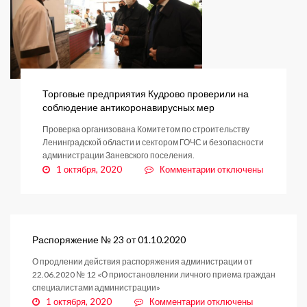
Торговые предприятия Кудрово проверили на
соблюдение антикоронавирусных мер
Проверка организована Комитетом по строительству
Ленинградской области и сектором ГОЧС и безопасности
администрации Заневского поселения.
к
1 октября, 2020
Комментарии
отключены
записи
Торговые
предприятия
Кудрово
проверили
Распоряжение № 23 от 01.10.2020
на
О продлении действия распоряжения администрации от
соблюдение
22.06.2020 № 12 «О приостановлении личного приема граждан
антикоронавирусных
специалистами администрации»
мер
к
1 октября, 2020
Комментарии
отключены