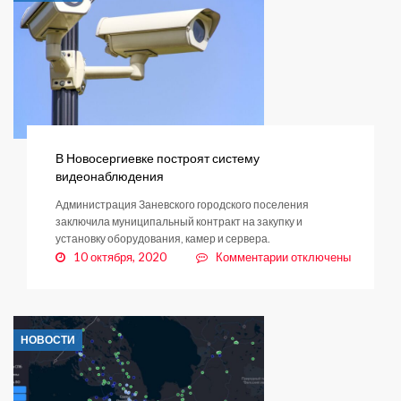
обсуждения
перспективного
развития
березовой
рощи
В Новосергиевке построят систему
видеонаблюдения
Администрация Заневского городского поселения
заключила муниципальный контракт на закупку и
установку оборудования, камер и сервера.
к
10 октября, 2020
Комментарии
отключены
записи
В
Новосергиевке
построят
НОВОСТИ
систему
видеонаблюдения