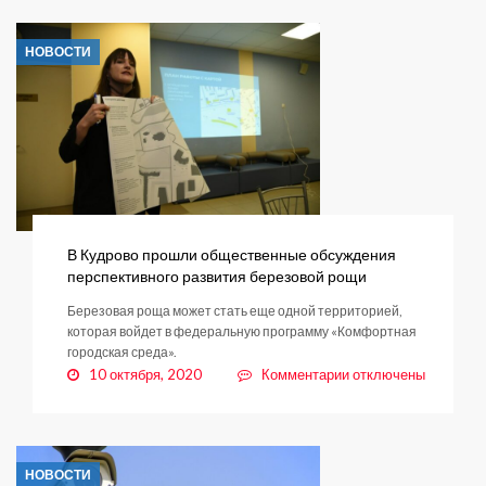
под
присмотром
НОВОСТИ
В Кудрово прошли общественные обсуждения
перспективного развития березовой рощи
Березовая роща может стать еще одной территорией,
которая войдет в федеральную программу «Комфортная
городская среда».
к
10 октября, 2020
Комментарии
отключены
записи
В
Кудрово
прошли
НОВОСТИ
общественные