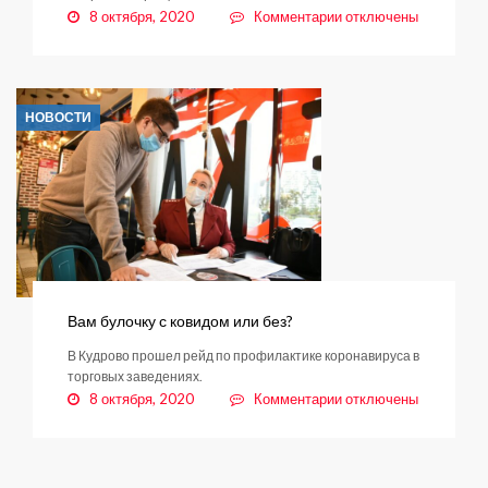
к
8 октября, 2020
Комментарии
отключены
записи
Благоустройство
березовой
рощи
НОВОСТИ
обсудят
с
жителями
Вам булочку с ковидом или без?
В Кудрово прошел рейд по профилактике коронавируса в
торговых заведениях.
к
8 октября, 2020
Комментарии
отключены
записи
Вам
булочку
с