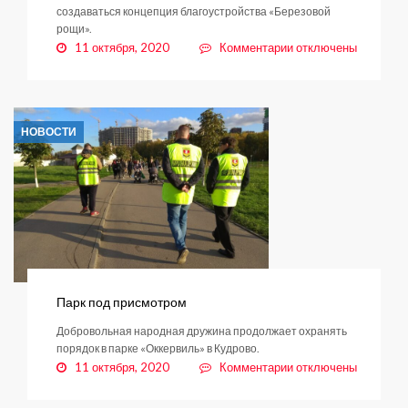
создаваться концепция благоустройства «Березовой
рощи».
к
11 октября, 2020
Комментарии
отключены
записи
Березовую
рощу
благоустроят
НОВОСТИ
с
минимальным
вмешательством
в
природную
среду
Парк под присмотром
Добровольная народная дружина продолжает охранять
порядок в парке «Оккервиль» в Кудрово.
к
11 октября, 2020
Комментарии
отключены
записи
Парк