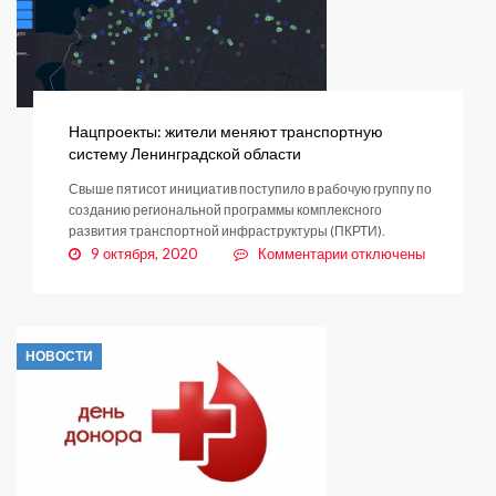
Нацпроекты: жители меняют транспортную
систему Ленинградской области
Свыше пятисот инициатив поступило в рабочую группу по
созданию региональной программы комплексного
развития транспортной инфраструктуры (ПКРТИ).
к
9 октября, 2020
Комментарии
отключены
записи
Нацпроекты:
жители
меняют
НОВОСТИ
транспортную
систему
Ленинградской
области