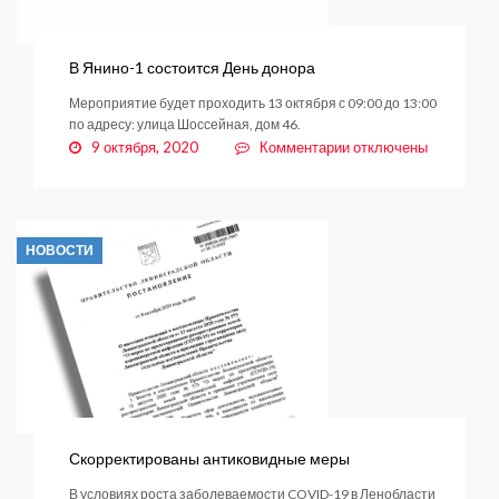
В Янино-1 состоится День донора
Мероприятие будет проходить 13 октября с 09:00 до 13:00
по адресу: улица Шоссейная, дом 46.
к
9 октября, 2020
Комментарии
отключены
записи
В
Янино-1
состоится
НОВОСТИ
День
донора
Скорректированы антиковидные меры
В условиях роста заболеваемости COVID-19 в Ленобласти