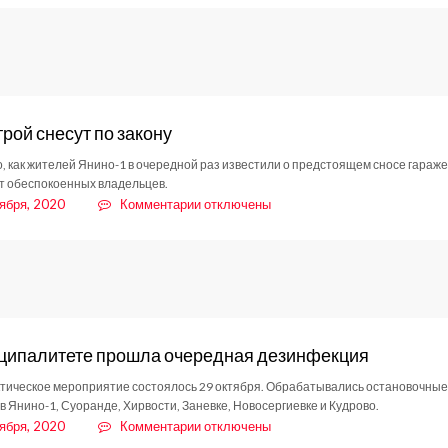
Инспектируем
дальше
рой снесут по закону
о, как жителей Янино-1 в очередной раз известили о предстоящем сносе гараже
т обеспокоенных владельцев.
к
ября, 2020
Комментарии
отключены
записи
Самострой
снесут
по
закону
ципалитете прошла очередная дезинфекция
ическое мероприятие состоялось 29 октября. Обрабатывались остановочные
в Янино-1, Суоранде, Хирвости, Заневке, Новосергиевке и Кудрово.
к
ября, 2020
Комментарии
отключены
записи