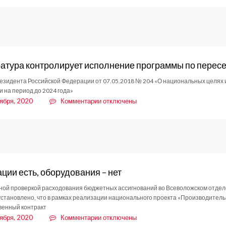
В
муниципалитете
прошла
очередная
дезинфекция
атура контролирует исполнение программы по перес
езидента Российской Федерации от 07.05.2018 № 204 «О национальных целях и
 на период до 2024 года»
к
ября, 2020
Комментарии
отключены
записи
Прокуратура
контролирует
исполнение
программы
по
ции есть, оборудования – нет
переселению
из
ой проверкой расходования бюджетных ассигнований во Всеволожском отдел
аварийного
установлено, что в рамках реализации национального проекта «Производитель
жилья
венный контракт
к
ября, 2020
Комментарии
отключены