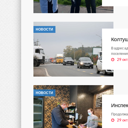
НОВОСТИ
Колтуш
В адрес а
поселения
29 окт
НОВОСТИ
Инспе
Продолжаю
29 окт