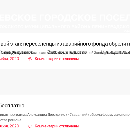
ой этап: переселенцы из аварийного фонда обрели 
овет депутатов
Законодательство
Муниципальн
д в одно мгновение стал счастливым для четырех жителей Заневского поселения
к
ября, 2020
Комментарии
отключены
записи
КЛЮЧевой
этап:
переселенцы
из
аварийного
фонда
бесплатно
обрели
новый
ная программа Александра Дрозденко «47 гарантий» обрела форму законопро
дом
ства региона.
к
ября, 2020
Комментарии
отключены