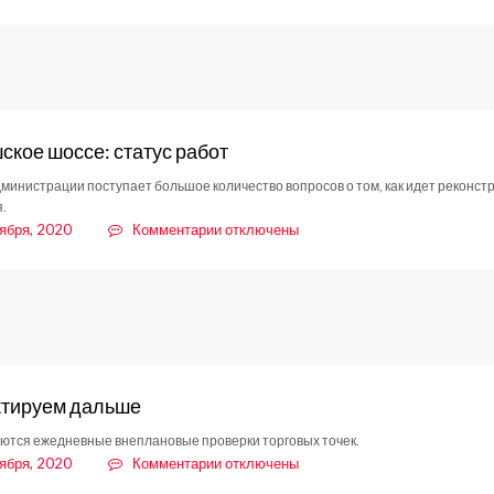
записи
Маски
бесплатно
ское шоссе: статус работ
дминистрации поступает большое количество вопросов о том, как идет реконст
.
к
ября, 2020
Комментарии
отключены
записи
Колтушское
шоссе:
статус
работ
ктируем дальше
тся ежедневные внеплановые проверки торговых точек.
к
ября, 2020
Комментарии
отключены
записи