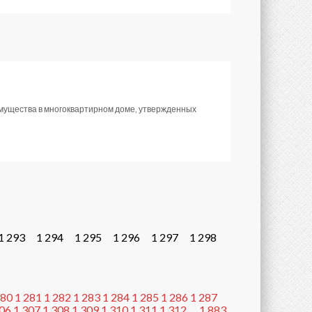
имущества в многоквартирном доме, утвержденных
1 293
1 294
1 295
1 296
1 297
1 298
280
1 281
1 282
1 283
1 284
1 285
1 286
1 287
306
1 307
1 308
1 309
1 310
1 311
1 312
…
1 883