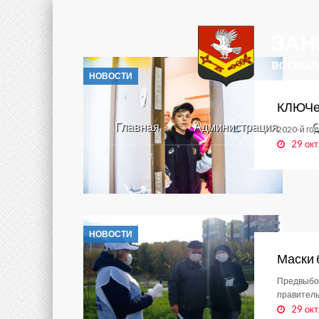
НОВОСТИ
КЛЮЧев
Главная
Администрация
С
2020-й го
29 окт
НОВОСТИ
Маски 
Предвыбор
правитель
29 окт