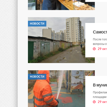
НОВОСТИ
Самост
После тог
вопросы о
29 окт
НОВОСТИ
В муни
Профилакт
площадки 
29 окт