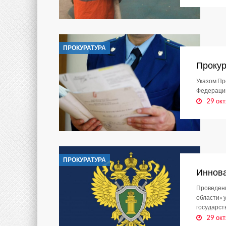
ПРОКУРАТУРА
Прокур
Указом Пр
Федерации
29 окт
ПРОКУРАТУРА
Иннова
Проведенн
области» 
государст
29 окт