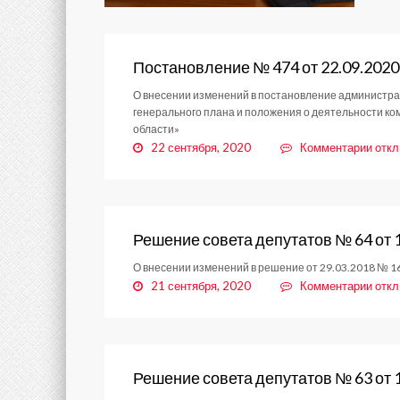
Постановление № 474 от 22.09.2020
О внесении изменений в постановление администрац
генерального плана и положения о деятельности к
области»
к
22 сентября, 2020
Комментарии
отк
запи
Пост
№
474
от
Решение совета депутатов № 64 от 
22.0
О внесении изменений в решение от 29.03.2018 № 
к
21 сентября, 2020
Комментарии
отк
запи
Реше
сове
депу
№
Решение совета депутатов № 63 от 
64