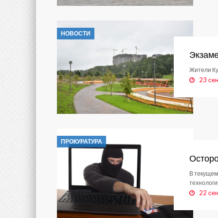
НОВОСТИ
Экзаме
Жители Ку
23 се
ПРОКУРАТУРА
Остор
В текущем
технологи
22 се