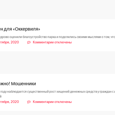
мам
объединяет
танец
н для «Оккервиля»
дрово оценили благоустройство парка и поделились своими мыслями о том, что
к
нтября, 2020
Комментарии
отключены
записи
Экзамен
для
«Оккервиля»
ожно! Мошенники
 году наблюдается существенный рост хищений денежных средств у граждан
й
к
нтября, 2020
Комментарии
отключены
записи
Осторожно!