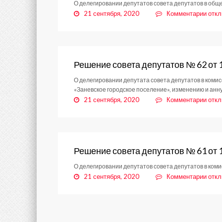
О делегировании депутатов совета депутатов в об
от
к
21 сентября, 2020
Комментарии
отк
15.0
запи
Реше
сове
депу
№
Решение совета депутатов № 62 от 
63
О делегировании депутата совета депутатов в ком
от
«Заневское городское поселение», изменению и ан
15.0
к
21 сентября, 2020
Комментарии
отк
запи
Реше
сове
депу
№
Решение совета депутатов № 61 от 
62
О делегировании депутатов совета депутатов в ком
от
к
21 сентября, 2020
Комментарии
отк
15.0
запи
Реше
сове
депу