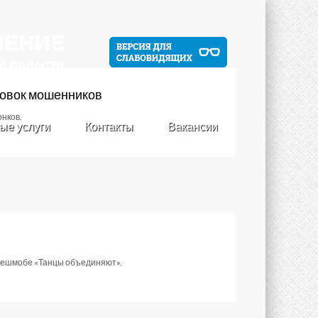
уловок мошенников
нков.
ые услуги
Контакты
Вакансии
лешмобе «Танцы объединяют».