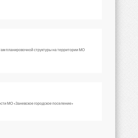
там планировочной структуры на территории МО
ости МО «Заневское городское поселение»