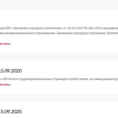
Мошенники
ии МО «Заневское городское поселение» от 18.05.2017 № 285 «Об утверждении
омиссии муниципального образования «Заневское городское поселение» Всево
лючены
си
ановление
15.09.2020
9.2020
16 «Об оплате труда муниципальных служащих и работников, не замещающих 
лючены
си
ние
та
татов
15.09.2020