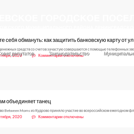
те себя обмануть: как защитить банковскую карту от 
енежных средств со счетов зачастую совершаются с помощью телефонных зво
овет депутатов
Законодательство
Муниципальн
к
нтября, 2020
Комментарии
отключены
записи
Не
дайте
себя
обмануть:
как
защитить
ам объединяет танец
банковскую
карту
о Between Moms из Кудрово приняло участие во всероссийском ежегодном ф
от
к
нтября, 2020
Комментарии
отключены
уловок
записи
мошенников
Всех