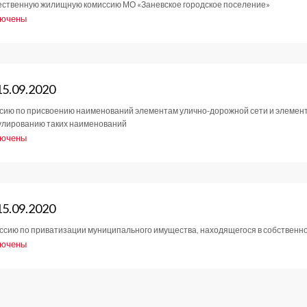
щественную жилищную комиссию МО «Заневское городское поселение»
лючены
9.2020
си
ние
та
татов
15.09.2020
иссию по присвоению наименований элементам улично-дорожной сети и элемен
нулированию таких наименований
9.2020
лючены
си
ние
та
татов
15.09.2020
иссию по приватизации муниципального имущества, находящегося в собственн
лючены
9.2020
си
ние
та
татов