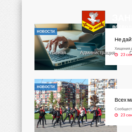
НОВОСТИ
Не дай
Хищения д
Главная
Администрация
С
23 се
НОВОСТИ
Всех м
Сообществ
23 се