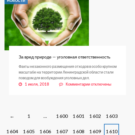
НОВОСТИ
летом
За вред природе — уголовная ответственность
Факты незаконного размещения отходов в особо крупном
масштабе на территории Ленинградской области стали
поводом для возбуждения уголовных дел.
к
1 июля, 2018
Комментарии
отключены
записи
За
вред
природе
—
Posts
1
…
1 600
1 601
1 602
1 603
←
уголовная
navigation
ответственность
1 604
1 605
1 606
1 607
1 608
1 609
1 610