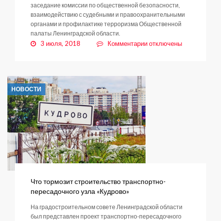
заседание комиссии по общественной безопасности,
взаимодействию с судебными и правоохранительными
органами и профилактике терроризма Общественной
палаты Ленинградской области.
к
3 июля, 2018
Комментарии
отключены
записи
Стражи
порядка
НОВОСТИ
Что тормозит строительство транспортно-
пересадочного узла «Кудрово»
На градостроительном совете Ленинградской области
был представлен проект транспортно-пересадочного