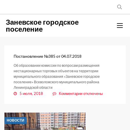
Заневское городское
поселение
Постановление №385 от 04.07.2018
Об образовании комиссии по вопросам размещения
нестационарных торговых объектов на территории
муниципального образования «Заневское городское
поселение» Всеволожского муниципального района
Ленинградской области
к
5 июля, 2018
Комментарии
отключены
записи
Постановление
№385
от
НОВОСТИ
04.07.2018