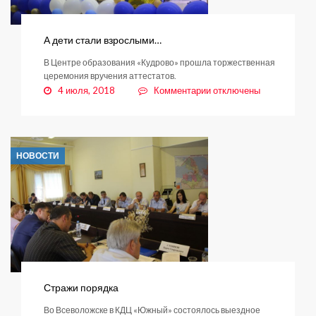
А дети стали взрослыми…
В Центре образования «Кудрово» прошла торжественная
церемония вручения аттестатов.
к
4 июля, 2018
Комментарии
отключены
записи
А
дети
стали
НОВОСТИ
взрослыми…
Стражи порядка
Во Всеволожске в КДЦ «Южный» состоялось выездное