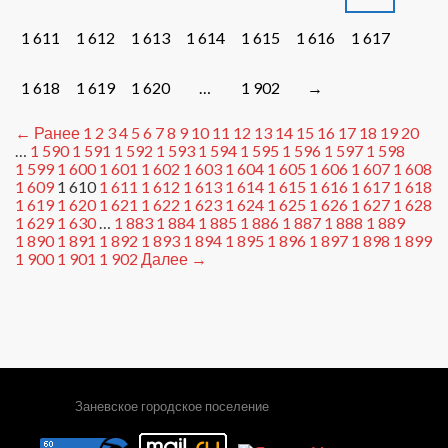
1 611
1 612
1 613
1 614
1 615
1 616
1 617
1 618
1 619
1 620
…
1 902
→
← Ранее
1
2
3
4
5
6
7
8
9
10
11
12
13
14
15
16
17
18
19
20
…
1 590
1 591
1 592
1 593
1 594
1 595
1 596
1 597
1 598
1 599
1 600
1 601
1 602
1 603
1 604
1 605
1 606
1 607
1 608
1 609
1 610
1 611
1 612
1 613
1 614
1 615
1 616
1 617
1 618
1 619
1 620
1 621
1 622
1 623
1 624
1 625
1 626
1 627
1 628
1 629
1 630
…
1 883
1 884
1 885
1 886
1 887
1 888
1 889
1 890
1 891
1 892
1 893
1 894
1 895
1 896
1 897
1 898
1 899
1 900
1 901
1 902
Далее →
Заневское городское поселение