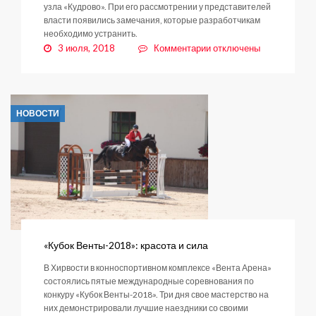
узла «Кудрово». При его рассмотрении у представителей
власти появились замечания, которые разработчикам
необходимо устранить.
к
3 июля, 2018
Комментарии
отключены
записи
Что
тормозит
строительство
НОВОСТИ
транспортно-
пересадочного
узла
«Кудрово»
«Кубок Венты-2018»: красота и сила
В Хирвости в конноспортивном комплексе «Вента Арена»
состоялись пятые международные соревнования по
конкуру «Кубок Венты-2018». Три дня свое мастерство на
них демонстрировали лучшие наездники со своими