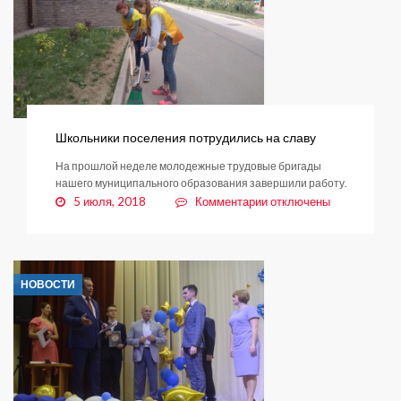
Школьники поселения потрудились на славу
На прошлой неделе молодежные трудовые бригады
нашего муниципального образования завершили работу.
к
5 июля, 2018
Комментарии
отключены
записи
Школьники
поселения
потрудились
НОВОСТИ
на
славу