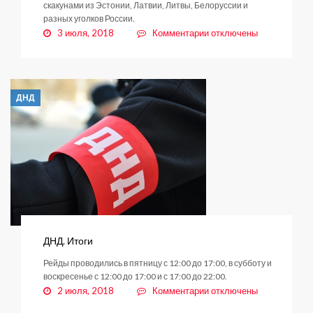
скакунами из Эстонии, Латвии, Литвы, Белоруссии и
разных уголков России.
к
3 июля, 2018
Комментарии
отключены
записи
«Кубок
Венты-2018»:
красота
ДНД
и
сила
ДНД. Итоги
Рейды проводились в пятницу с 12:00 до 17:00, в субботу и
воскресенье с 12:00 до 17:00 и с 17:00 до 22:00.
к
2 июля, 2018
Комментарии
отключены
записи