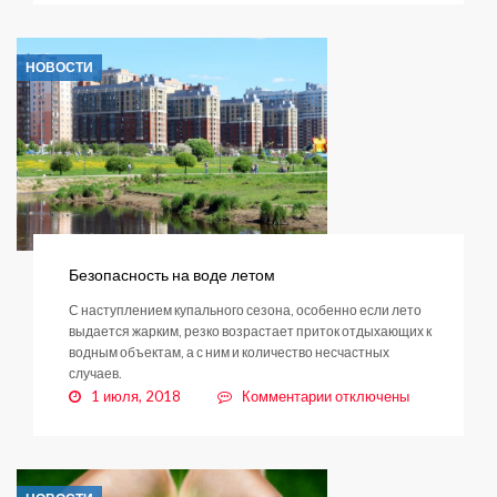
ДНД.
Итоги
НОВОСТИ
Безопасность на воде летом
С наступлением купального сезона, особенно если лето
выдается жарким, резко возрастает приток отдыхающих к
водным объектам, а с ним и количество несчастных
случаев.
к
1 июля, 2018
Комментарии
отключены
записи
Безопасность
на
воде