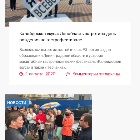
Калейдоскоп вкуса: Ленобласть встретила день
рождения на гастрофестивале
Всеволожск встретил гостей в честь 93-летия со дня
образования Ленинградской области и устроил
масштабный гастрономический фестиваль «Калейдоскоп
вкуса» в парке «Песчанка».
к
1 августа, 2020
Комментарии
отключены
записи
Калейдоскоп
вкуса:
Ленобласть
НОВОСТИ
встретила
день
рождения
на
гастрофестивале