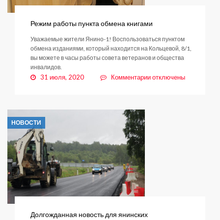
Режим работы пункта обмена книгами
Уважаемые жители Янино-1! Воспользоваться пунктом
обмена изданиями, который находится на Кольцевой, 8/1,
вы можете в часы работы совета ветеранов и общества
инвалидов.
к
31 июля, 2020
Комментарии
отключены
записи
Режим
работы
пункта
НОВОСТИ
обмена
книгами
Долгожданная новость для янинских