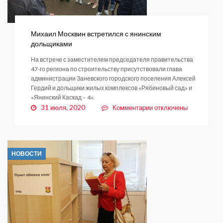
Михаил Москвин встретился с янинским
дольщиками
На встрече с заместителем председателя правительства
47-го региона по строительству присутствовали глава
администрации Заневского городского поселения Алексей
Гердий и дольщики жилых комплексов «Рябиновый сад» и
«Янинский Каскад – 4».
к
31 июля, 2020
Комментарии
отключены
записи
Михаил
Москвин
встретился
НОВОСТИ
с
янинским
дольщиками