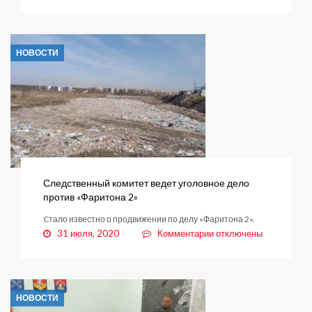
записи
Конкурс
на
лучшее
НОВОСТИ
подворье
Следственный комитет ведет уголовное дело
против «Фаритона 2»
Cтало известно о продвижении по делу «Фаритона 2».
к
31 июля, 2020
Комментарии
отключены
записи
Следственный
комитет
ведет
НОВОСТИ
уголовное