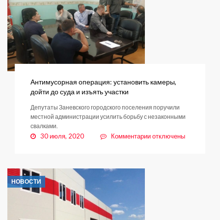
дело
против
«Фаритона
2»
Антимусорная операция: установить камеры,
дойти до суда и изъять участки
Депутаты Заневского городского поселения поручили
местной администрации усилить борьбу с незаконными
свалками.
к
30 июля, 2020
Комментарии
отключены
записи
Антимусорная
операция:
установить
НОВОСТИ
камеры,
дойти
до
суда