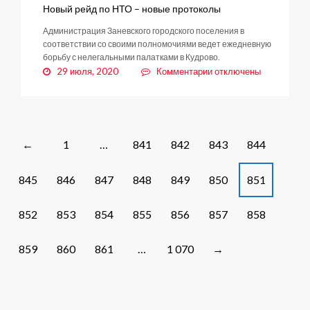
Новый рейд по НТО – новые протоколы
Администрация Заневского городского поселения в
соответствии со своими полномочиями ведет ежедневную
борьбу с нелегальными палатками в Кудрово.
к
29 июля, 2020
Комментарии
отключены
записи
Новый
рейд
по
НТО
Posts
1
…
841
842
843
844
←
–
navigation
новые
845
846
847
848
849
850
851
протоколы
852
853
854
855
856
857
858
859
860
861
…
1 070
→