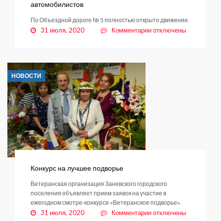
автомобилистов
По Объездной дороге № 5 полностью открыто движение.
к
31 июля, 2020
Комментарии
отключены
записи
Долгожданная
новость
для
НОВОСТИ
янинских
автомобилистов
Конкурс на лучшее подворье
Ветеранская организация Заневского городского
поселения объявляет прием заявок на участие в
ежегодном смотре-конкурсе «Ветеранское подворье».
к
31 июля, 2020
Комментарии
отключены