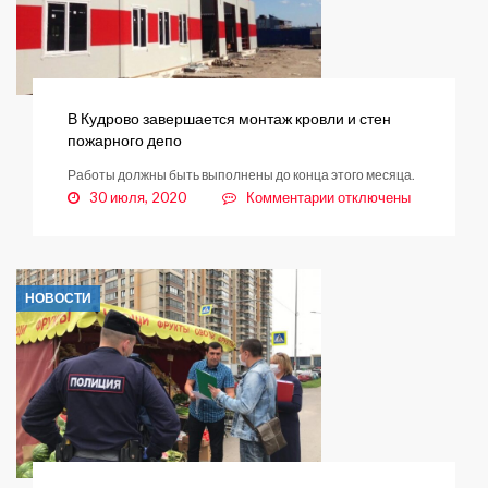
и
изъять
участки
В Кудрово завершается монтаж кровли и стен
пожарного депо
Работы должны быть выполнены до конца этого месяца.
к
30 июля, 2020
Комментарии
отключены
записи
В
Кудрово
завершается
НОВОСТИ
монтаж
кровли
и
стен
пожарного
депо