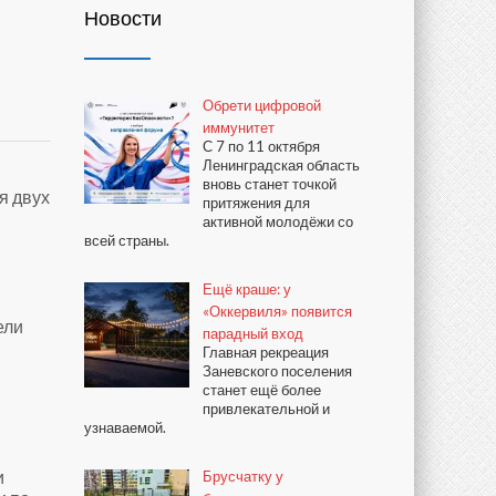
Новости
Обрети цифровой
иммунитет
С 7 по 11 октября
Ленинградская область
вновь станет точкой
я двух
притяжения для
активной молодёжи со
всей страны.
Ещё краше: у
«Оккервиля» появится
ели
парадный вход
Главная рекреация
Заневского поселения
станет ещё более
привлекательной и
узнаваемой.
и
Брусчатку у