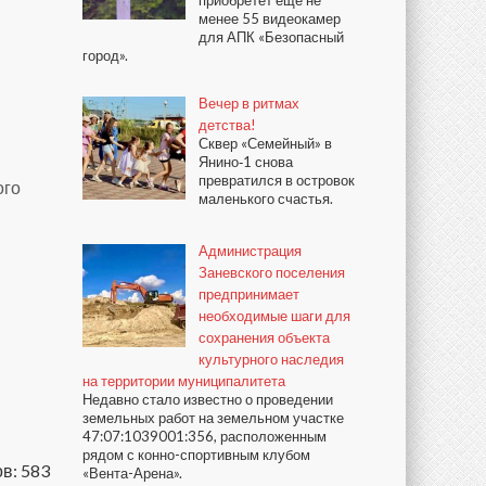
приобретёт ещё не
менее 55 видеокамер
для АПК «Безопасный
город».
Вечер в ритмах
детства!
Сквер «Семейный» в
Янино‑1 снова
превратился в островок
ого
маленького счастья.
Администрация
Заневского поселения
предпринимает
необходимые шаги для
сохранения объекта
культурного наследия
на территории муниципалитета
Недавно стало известно о проведении
земельных работ на земельном участке
47:07:1039001:356, расположенным
рядом с конно-спортивным клубом
в: 583
«Вента-Арена».