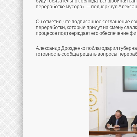
будут обязательно соблюдаться двойная са
переработке мусора», — подчеркнул Алексан
Он отметил, что подписанное соглашение о
переработки, которые придут на смену свал
процессе подтверждает его обеспечение фи
Александр Дрозденко поблагодарил губерна
готовность сообща решать вопросы перераб