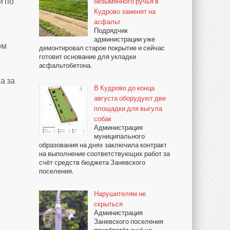
и по
безымянного ручья в
Кудрово заменят на
асфальт
Подрядчик
администрации уже
ом
демонтировал старое покрытие и сейчас
готовит основание для укладки
асфальтобетона.
а за
В Кудрово до конца
августа оборудуют две
площадки для выгула
собак
Администрация
муниципального
образования на днях заключила контракт
на выполнение соответствующих работ за
счёт средств бюджета Заневского
поселения.
Нарушителям не
скрыться
Администрация
Заневского поселения