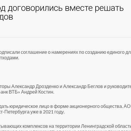
од договорились вместе решать
дов
подписали соглашение о намерениях по созданию единого дл
отходами.
торы Александр Дрозденко и Александр Беглов и руководит
анк ВТБ» Андрей Костин.
ать юридическое лицо в форме акционерного общества. АО
-Петербурга уже в 2021 году.
тывающих комплексов на территории Ленинградской област