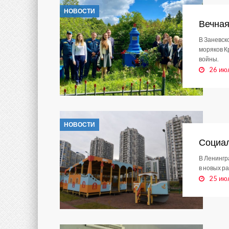
НОВОСТИ
Вечная
В Заневск
моряков К
войны.
26 ию
НОВОСТИ
Социал
В Ленингр
в новых р
25 ию