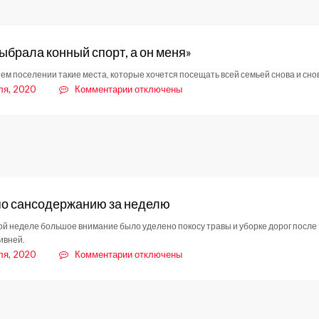
безопасности
выбрала конный спорт, а он меня»
шем поселении такие места, которые хочется посещать всей семьей снова и сно
к
ля, 2020
Комментарии
отключены
записи
«Не
я
выбрала
конный
спорт,
а
по сансодержанию за неделю
он
меня»
й неделе большое внимание было уделено покосу травы и уборке дорог после
ивней.
к
ля, 2020
Комментарии
отключены
записи
Отчет
по
сансодержанию