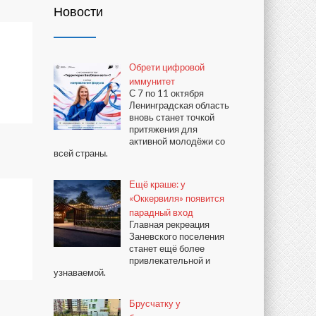
Новости
Обрети цифровой
иммунитет
С 7 по 11 октября
Ленинградская область
вновь станет точкой
притяжения для
активной молодёжи со
всей страны.
Ещё краше: у
«Оккервиля» появится
парадный вход
Главная рекреация
Заневского поселения
станет ещё более
привлекательной и
узнаваемой.
Брусчатку у