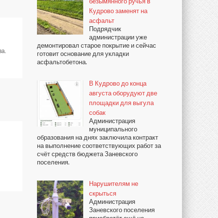
безымянного ручья в
Кудрово заменят на
асфальт
Подрядчик
администрации уже
демонтировал старое покрытие и сейчас
ва.
готовит основание для укладки
асфальтобетона.
В Кудрово до конца
августа оборудуют две
площадки для выгула
собак
Администрация
муниципального
образования на днях заключила контракт
на выполнение соответствующих работ за
счёт средств бюджета Заневского
поселения.
Нарушителям не
скрыться
Администрация
Заневского поселения