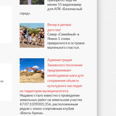
приобретёт ещё не
менее 55 видеокамер
для АПК «Безопасный
город».
Вечер в ритмах
детства!
Сквер «Семейный» в
Янино‑1 снова
превратился в островок
маленького счастья.
Администрация
Заневского поселения
предпринимает
необходимые шаги для
сохранения объекта
тке
культурного наследия
на территории муниципалитета
Недавно стало известно о проведении
земельных работ на земельном участке
47:07:1039001:356, расположенным
рядом с конно-спортивным клубом
«Вента-Арена».