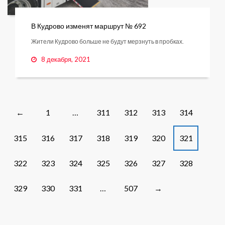
В Кудрово изменят маршрут № 692
Жители Кудрово больше не будут мерзнуть в пробках.
8 декабря, 2021
Posts
1
…
311
312
313
314
←
navigation
315
316
317
318
319
320
321
322
323
324
325
326
327
328
329
330
331
…
507
→