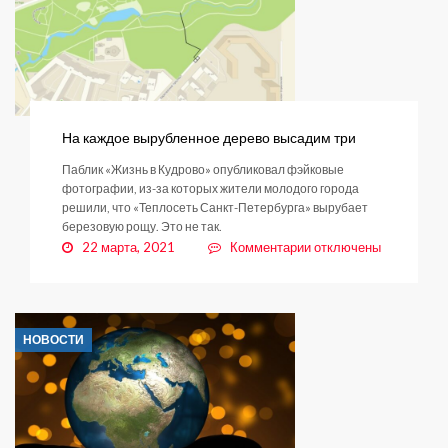
с
искусственным
интеллектом
На каждое вырубленное дерево высадим три
Паблик «Жизнь в Кудрово» опубликовал фэйковые
фотографии, из-за которых жители молодого города
решили, что «Теплосеть Санкт-Петербурга» вырубает
березовую рощу. Это не так.
к
22 марта, 2021
Комментарии
отключены
записи
На
каждое
вырубленное
НОВОСТИ
дерево
высадим
три