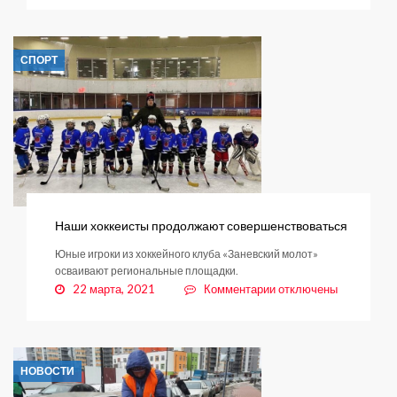
Сводка
по
эпидемиологической
СПОРТ
безопасности
Наши хоккеисты продолжают совершенствоваться
Юные игроки из хоккейного клуба «Заневский молот»
осваивают региональные площадки.
к
22 марта, 2021
Комментарии
отключены
записи
Наши
хоккеисты
продолжают
НОВОСТИ
совершенствоваться