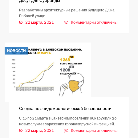
Досуг для Суоранды
Разработаны архитектурные решения будущего ДК на
Рабочей улице.
к
22 марта, 2021
Комментарии
отключены
записи
Досуг
для
Суоранды
НОВОСТИ
Сводка по эпидемиологической безопасности
С 15 по 21 марта в Заневском поселении обнаружили 26
новых случаев заражения коронавирусной инфекцией.
к
22 марта, 2021
Комментарии
отключены
записи