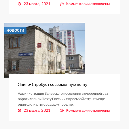
к
23 марта, 2021
Комментарии
отключены
записи
Болеем
за
наших!
НОВОСТИ
Янино-1 требует современную почту
Администрация Заневского поселения в очередной раз
обратилась в «Почту России» с просьбой открыть еще
один филиал в городском поселке.
к
23 марта, 2021
Комментарии
отключены
записи
Янино-1
требует