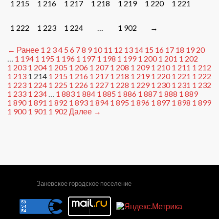
1 215
1 216
1 217
1 218
1 219
1 220
1 221
1 222
1 223
1 224
…
1 902
→
← Ранее
1
2
3
4
5
6
7
8
9
10
11
12
13
14
15
16
17
18
19
20
…
1 194
1 195
1 196
1 197
1 198
1 199
1 200
1 201
1 202
1 203
1 204
1 205
1 206
1 207
1 208
1 209
1 210
1 211
1 212
1 213
1 214
1 215
1 216
1 217
1 218
1 219
1 220
1 221
1 222
1 223
1 224
1 225
1 226
1 227
1 228
1 229
1 230
1 231
1 232
1 233
1 234
…
1 883
1 884
1 885
1 886
1 887
1 888
1 889
1 890
1 891
1 892
1 893
1 894
1 895
1 896
1 897
1 898
1 899
1 900
1 901
1 902
Далее →
Заневское городское поселение