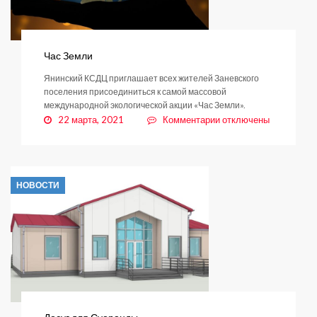
Час Земли
Янинский КСДЦ приглашает всех жителей Заневского
поселения присоединиться к самой массовой
международной экологической акции «Час Земли».
к
22 марта, 2021
Комментарии
отключены
записи
Час
Земли
НОВОСТИ