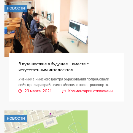
современную
НОВОСТИ
почту
В путешествие в будущее – вместе с
искусственным интеллектом
Ученики Янинского центра образования попробовали
себя в роли разработчиков беспилотного транспорта.
к
23 марта, 2021
Комментарии
отключены
записи
В
путешествие
в
НОВОСТИ
будущее
–
вместе