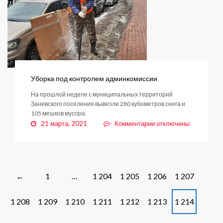
Уборка под контролем админкомиссии
На прошлой неделе с муниципальных территорий
Заневского поселения вывезли 280 кубометров снега и
105 мешков мусора.
к
21 марта, 2021
Комментарии
отключены
записи
Уборка
под
контролем
админкомиссии
Posts
1
…
1 204
1 205
1 206
1 207
←
navigation
1 208
1 209
1 210
1 211
1 212
1 213
1 214