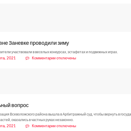
Заневское
поселение
весело,
шумно
и
с
размахом
вне Заневке проводили зиму
отметило
Масленицу
ители участвовали в веселых конкурсах, эстафетах и подвижных играх.
к
рта, 2021
Комментарии
отключены
записи
В
деревне
Заневке
проводили
зиму
ный вопрос
ация Всеволожского района вышла в Арбитражный суд, чтобы вернуть в госуда
астей, оказались в частных руках незаконно.
к
рта, 2021
Комментарии
отключены