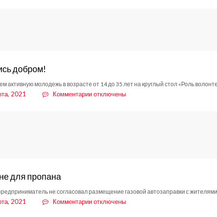
записи
Земельный
вопрос
сь добром!
м активную молодежь в возрасте от 14 до 35 лет на круглый стол «Роль волонт
к
рта, 2021
Комментарии
отключены
записи
Поделись
добром!
не для пропана
редприниматель не согласовал размещение газовой автозаправки с жителями
к
рта, 2021
Комментарии
отключены
записи