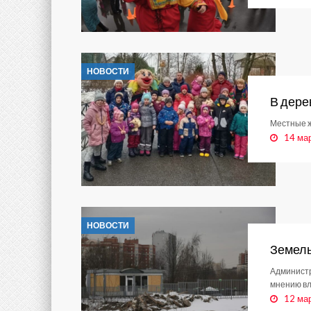
НОВОСТИ
В дере
Местные ж
14 ма
НОВОСТИ
Земель
Администр
мнению вл
12 ма