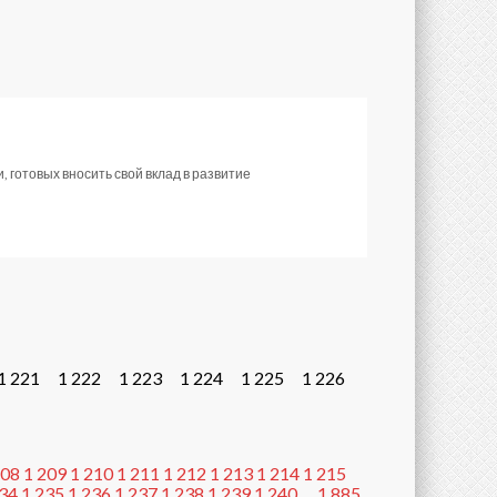
готовых вносить свой вклад в развитие
1 221
1 222
1 223
1 224
1 225
1 226
208
1 209
1 210
1 211
1 212
1 213
1 214
1 215
234
1 235
1 236
1 237
1 238
1 239
1 240
…
1 885