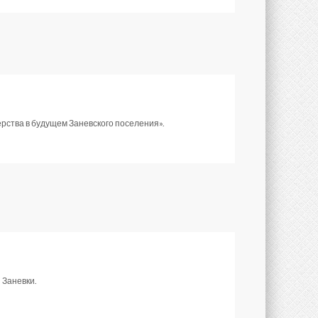
ерства в будущем Заневского поселения».
 Заневки.