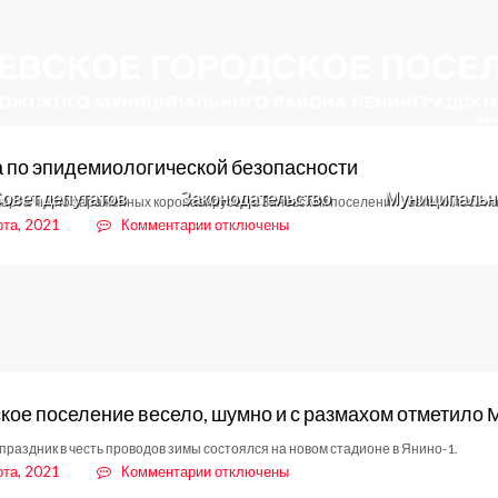
 по эпидемиологической безопасности
овет депутатов
Законодательство
Муниципальн
 марта число зараженных коронавирусом в Заневском поселении увеличилось на
к
рта, 2021
Комментарии
отключены
записи
Сводка
по
эпидемиологической
безопасности
кое поселение весело, шумно и с размахом отметило
праздник в честь проводов зимы состоялся на новом стадионе в Янино-1.
к
рта, 2021
Комментарии
отключены
записи