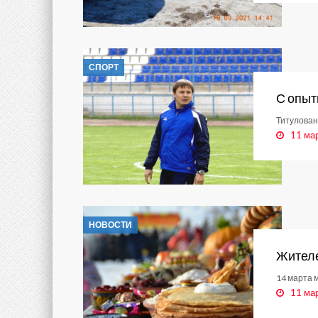
СПОРТ
С опыт
Титулован
11 ма
НОВОСТИ
Жителе
14 марта 
11 ма