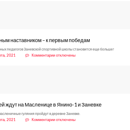
Земля
не
для
пропана
ным наставником – к первым победам
ных педагогов Заневской спортивной школы становится еще больше!
к
рта, 2021
Комментарии
отключены
записи
С
опытным
наставником
–
к
первым
победам
й ждут на Масленице в Янино-1 и Заневке
масленичные гуляния пройдут в деревне Заневке.
к
рта, 2021
Комментарии
отключены
записи