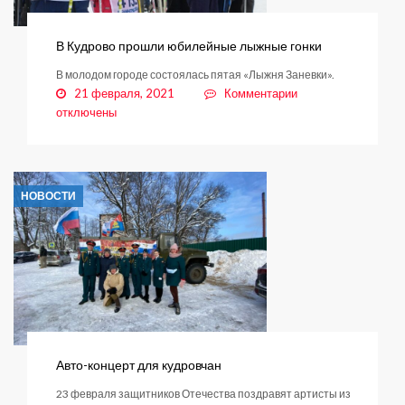
В Кудрово прошли юбилейные лыжные гонки
В молодом городе состоялась пятая «Лыжня Заневки».
к
21 февраля, 2021
Комментарии
записи
отключены
В
Кудрово
прошли
юбилейные
НОВОСТИ
лыжные
гонки
Авто-концерт для кудровчан
23 февраля защитников Отечества поздравят артисты из