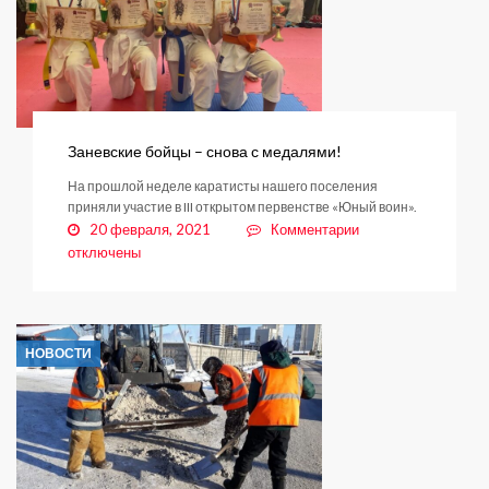
Заневские бойцы – снова с медалями!
На прошлой неделе каратисты нашего поселения
приняли участие в III открытом первенстве «Юный воин».
к
20 февраля, 2021
Комментарии
записи
отключены
Заневские
бойцы
–
снова
НОВОСТИ
с
медалями!