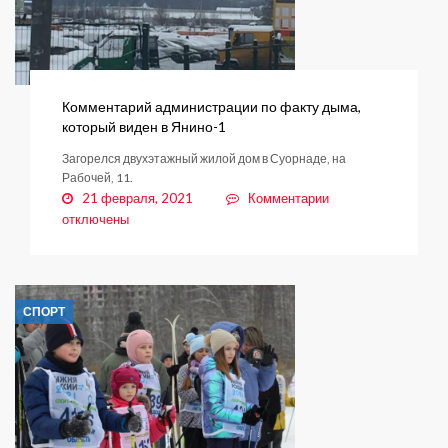
Комментарий администрации по факту дыма,
который виден в Янино-1
Загорелся двухэтажный жилой дом в Суорнаде, на
Рабочей, 11.
к
21 февраля, 2021
Комментарии
записи
отключены
Комментарий
администрации
по
факту
СПОРТ
дыма,
который
виден
в
Янино-1