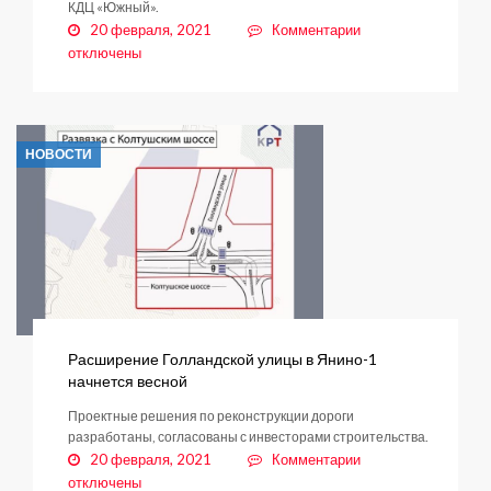
КДЦ «Южный».
к
20 февраля, 2021
Комментарии
записи
отключены
Авто-
концерт
для
кудровчан
НОВОСТИ
Расширение Голландской улицы в Янино-1
начнется весной
Проектные решения по реконструкции дороги
разработаны, согласованы с инвесторами строительства.
к
20 февраля, 2021
Комментарии
записи
отключены