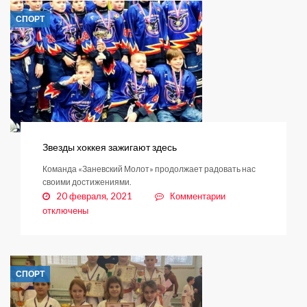
СПОРТ
Звезды хоккея зажигают здесь
Команда «Заневский Молот» продолжает радовать нас
своими достижениями.
к
20 февраля, 2021
Комментарии
записи
отключены
Звезды
хоккея
зажигают
здесь
СПОРТ