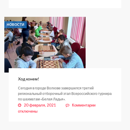
Расширение
Голландской
улицы
в
НОВОСТИ
Янино-1
начнется
весной
Ход конем!
Сегодня в городе Волхове завершился третий
региональный отборочный этап Всероссийского турнира
по шахматам «Белая Ладья».
к
20 февраля, 2021
Комментарии
записи
отключены
Ход
конем!