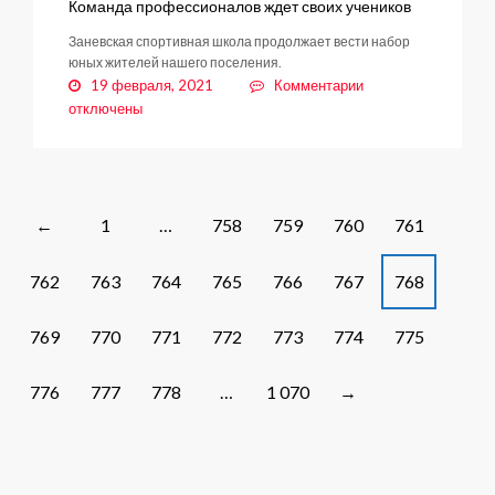
Команда профессионалов ждет своих учеников
Заневская спортивная школа продолжает вести набор
юных жителей нашего поселения.
к
19 февраля, 2021
Комментарии
записи
отключены
Команда
профессионалов
ждет
своих
учеников
Posts
1
…
758
759
760
761
←
navigation
762
763
764
765
766
767
768
769
770
771
772
773
774
775
776
777
778
…
1 070
→