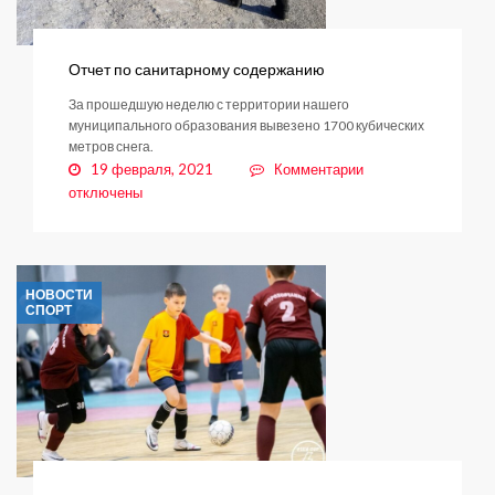
Отчет по санитарному содержанию
За прошедшую неделю с территории нашего
муниципального образования вывезено 1700 кубических
метров снега.
к
19 февраля, 2021
Комментарии
записи
отключены
Отчет
по
санитарному
содержанию
НОВОСТИ
СПОРТ