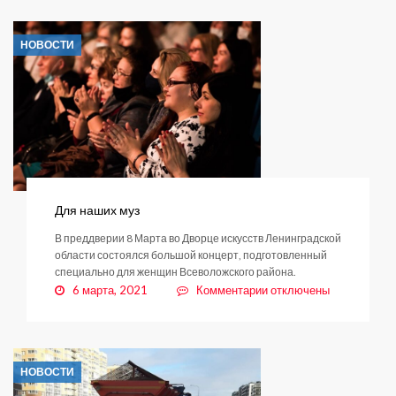
тормозит
фуры
НОВОСТИ
Для наших муз
В преддверии 8 Марта во Дворце искусств Ленинградской
области состоялся большой концерт, подготовленный
специально для женщин Всеволожского района.
к
6 марта, 2021
Комментарии
отключены
записи
Для
наших
муз
НОВОСТИ