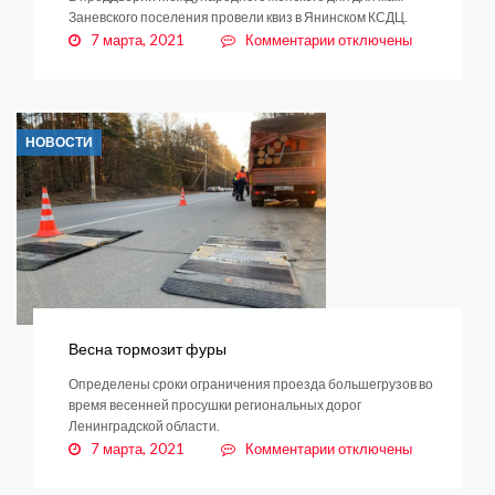
Заневского поселения провели квиз в Янинском КСДЦ.
к
7 марта, 2021
Комментарии
отключены
записи
Знатоки,
внимание
вопрос!
НОВОСТИ
Весна тормозит фуры
Определены сроки ограничения проезда большегрузов во
время весенней просушки региональных дорог
Ленинградской области.
к
7 марта, 2021
Комментарии
отключены
записи
Весна