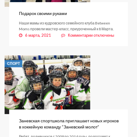
Подарок своими руками
Наши мамы из кудровского семейного клуба Between
Moms провели мастер-класс, приуроченный к 8 Марта.
к
6 марта, 2021
Комментарии
отключены
записи
Подарок
своими
руками
СПОРТ
Заневская спортшкола приглашает новых игроков
в хоккейную команду “Заневский молот”
Ребят, родившихся с 2009 по 2014 годы, подготовят к