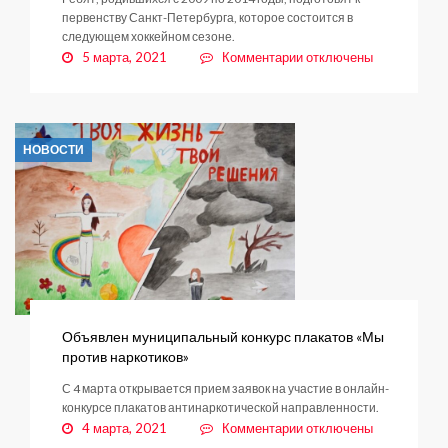
первенству Санкт-Петербурга, которое состоится в
следующем хоккейном сезоне.
к
5 марта, 2021
Комментарии
отключены
записи
Заневская
спортшкола
приглашает
НОВОСТИ
новых
игроков
в
хоккейную
команду
“Заневский
молот”
Объявлен муниципальный конкурс плакатов «Мы
против наркотиков»
С 4 марта открывается прием заявок на участие в онлайн-
конкурсе плакатов антинаркотической направленности.
к
4 марта, 2021
Комментарии
отключены
записи