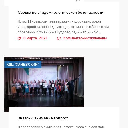
Сводка по эпидемиологической безопасности
Плюс 11 новых случаев заражения коронавирусной
инфекцией за прошедшую неделю выявили в Заневском
поселении. 10 из них – в Кудрово, один – в Янино-1.
к
8 марта, 2021
Комментарии
отключены
записи
Сводка
по
эпидемиологической
КДЦ "ЗАНЕВСКИЙ"
безопасности
Знатоки, внимание вопрос!
В преддверии Международного женского дня для мам