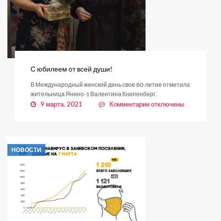
С юбилеем от всей души!
В Международный женский день свое 80-летие отметила
жительница Янино-1 Валентина Книпенберг.
к
9 марта, 2021
Комментарии
отключены
записи
С
юбилеем
от
НОВОСТИ
всей
души!