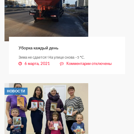
Уборка каждый день
Зима не сдается! На улице снова –5 *С.
к
6 марта, 2021
Комментарии
отключены
записи
Уборка
каждый
день
НОВОСТИ