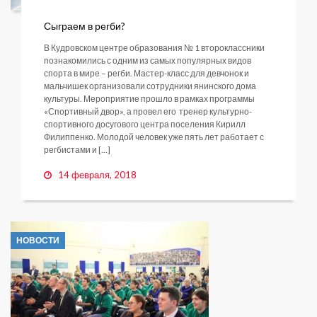
Сыграем в регби?
В Кудровском центре образования № 1 второклассники
познакомились с одним из самых популярных видов
спорта в мире – регби. Мастер-класс для девчонок и
мальчишек организовали сотрудники янинского дома
культуры. Мероприятие прошло в рамках программы
«Спортивный двор», а провел его тренер культурно-
спортивного досугового центра поселения Кирилл
Филиппенко. Молодой человек уже пять лет работает с
регбистами и […]
14 февраля, 2018
НОВОСТИ