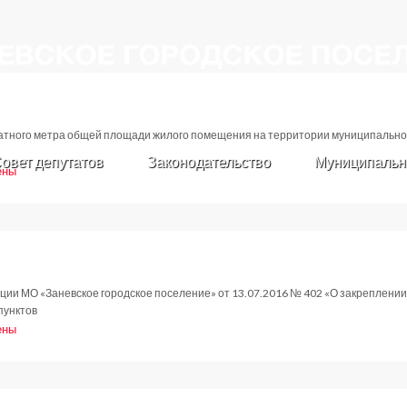
атного метра общей площади жилого помещения на территории муниципальног
овет депутатов
Законодательство
Муниципальн
ены
вление
017
ии МО «Заневское городское поселение» от 13.07.2016 № 402 «О закреплении
пунктов
ены
вление