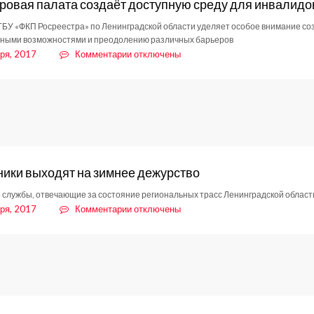
ровая палата создаёт доступную среду для инвалидо
БУ «ФКП Росреестра» по Ленинградской области уделяет особое внимание соз
ными возможностями и преодолению различных барьеров
к
ря, 2017
Комментарии
отключены
записи
Кадастровая
палата
создаёт
доступную
среду
для
инвалидов
ики выходят на зимнее дежурство
службы, отвечающие за состояние региональных трасс Ленинградской област
к
ря, 2017
Комментарии
отключены
записи
Дорожники
выходят
на
зимнее
дежурство