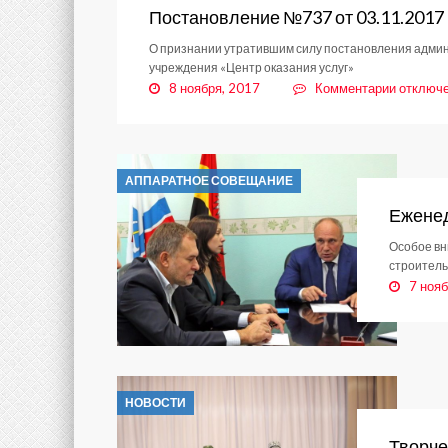
03.11.2
Постановление №737 от 03.11.2017
О признании утратившим силу постановления админи
учреждения «Центр оказания услуг»
к
8 ноября, 2017
Комментарии
отключ
записи
Постано
№737
от
АППАРАТНОЕ СОВЕЩАНИЕ
03.11.2
Еженед
Особое вн
строитель
7 нояб
НОВОСТИ
Творче