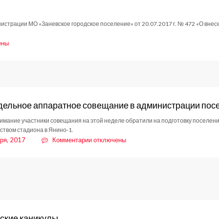
017
страции МО «Заневское городское поселение» от 20.07.2017 г. № 472 «О внес
ены
вление
017
ельное аппаратное совещание в администрации пос
имание участники совещания на этой неделе обратили на подготовку поселения
ством стадиона в Янино‑1.
к
ря, 2017
Комментарии
отключены
записи
Еженедельное
аппаратное
совещание
в
администрации
поселения
ские каникулы