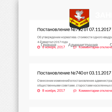
Постановление №752 от 07.11.2017
Об утверждении норматива стоимости одного квадр
4-й квартал 2017 года
Главная
Администрация
С
к
8 ноября, 2017
Комментарии
отключ
записи
Постано
№752
от
07.11.2
Постановление №740 от 03.11.2017
О внесении изменений в постановление администрац
общественными советами, старостами населенных 
к
8 ноября, 2017
Комментарии
отключ
записи
Постано
№740
от