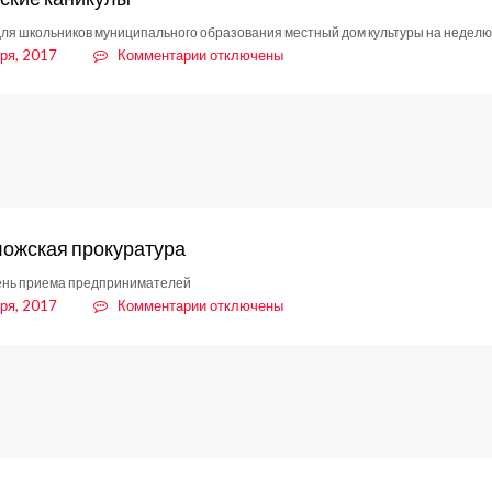
ля школьников муниципального образования местный дом культуры на неделю 
к
ря, 2017
Комментарии
отключены
записи
Творческие
каникулы
ожская прокуратура
ень приема предпринимателей
к
ря, 2017
Комментарии
отключены
записи
Всеволожская
прокуратура