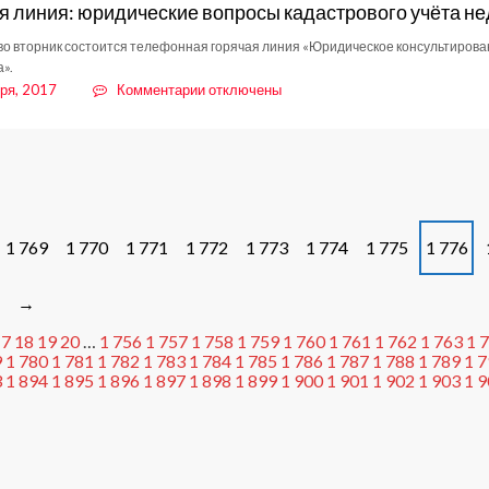
я линия: юридические вопросы кадастрового учёта н
 во вторник состоится телефонная горячая линия «Юридическое консультирова
».
к
ря, 2017
Комментарии
отключены
записи
Горячая
линия:
юридические
вопросы
кадастрового
учёта
1 769
1 770
1 771
1 772
1 773
1 774
1 775
1 776
недвижимости
→
17
18
19
20
…
1 756
1 757
1 758
1 759
1 760
1 761
1 762
1 763
1 
9
1 780
1 781
1 782
1 783
1 784
1 785
1 786
1 787
1 788
1 789
1 
3
1 894
1 895
1 896
1 897
1 898
1 899
1 900
1 901
1 902
1 903
1 