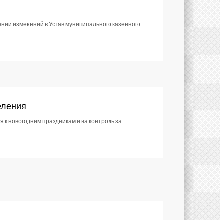
ении изменений в Устав муниципального казенного
еления
 к новогодним праздникам и на контроль за