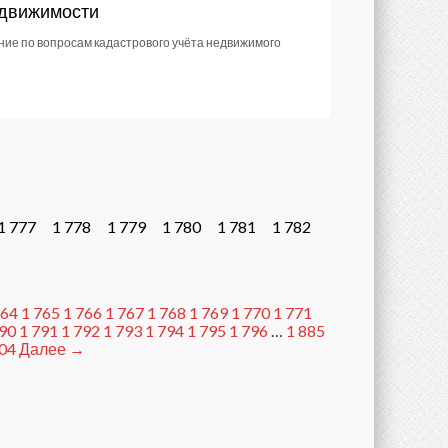
едвижимости
ние по вопросам кадастрового учёта недвижимого
1 777
1 778
1 779
1 780
1 781
1 782
764
1 765
1 766
1 767
1 768
1 769
1 770
1 771
790
1 791
1 792
1 793
1 794
1 795
1 796
…
1 885
904
Далее →