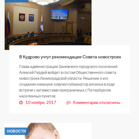
нагрузку
на
малый
бизнес
В Кудрово учтут рекомендации Совета новостроек
Глава администрации Заневского городского поселения
Алексей Гердий войдет в состав Общественного совета
новостроек Ленинградской области. Решение о его
создании накануне озвучил губернатор региона в ходе
встречи с активистами приграничных с Петербургом
населенных пунктов.
к
10 ноября, 2017
Комментарии
отключены
записи
В
Кудрово
учтут
НОВОСТИ
рекомендации