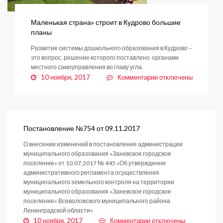
Маленькая страна» строит в Кудрово большие
планы
Развитие системы дошкольного образования в Кудрово –
это вопрос, решение которого поставлено органами
местного самоуправления во главу угла.
к
10 ноября, 2017
Комментарии
отключены
записи
Маленькая
страна»
строит
в
Постановление №754 от 09.11.2017
Кудрово
О внесении изменений в постановление администрации
большие
муниципального образования «Заневское городское
планы
поселение» от 10.07.2017 № 445 «Об утверждении
административного регламента осуществления
муниципального земельного контроля на территории
муниципального образования «Заневское городское
поселение» Всеволожского муниципального района
Ленинградской области»
к
10 ноября, 2017
Комментарии
отключены