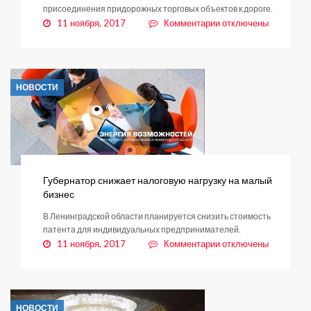
присоединения придорожных торговых объектов к дороге.
к
11 ноября, 2017
Комментарии
отключены
записи
Вячеслав
Кондратьев:
«Придорожный
НОВОСТИ
бизнес
не
должен
создавать
неудобства»
Губернатор снижает налоговую нагрузку на малый
бизнес
В Ленинградской области планируется снизить стоимость
патента для индивидуальных предпринимателей.
к
11 ноября, 2017
Комментарии
отключены
записи
Губернатор
снижает
налоговую
НОВОСТИ