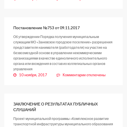
записи
Постановление
№754
от
09.11.2017
Постановление №753 от 09.11.2017
Об утверждении Порядка получения муниципальным
служащим МО «Заневское городское поселение» разрешения
представителя нанимателя (работодателя) на участие на
безвозмездной основе в управлении некоммерческими
организациями в качестве единоличного исполнительного
органа или вхождения в состав их коллегиальных органов
управления
к
10 ноября, 2017
Комментарии
отключены
записи
Постановление
№753
от
09.11.2017
ЗАКЛЮЧЕНИЕ О РЕЗУЛЬТАТАХ ПУБЛИЧНЫХ
СЛУШАНИЙ
Проект муниципальной программы «Комплексное развитие
транспортной инфраструктуры муниципального образования