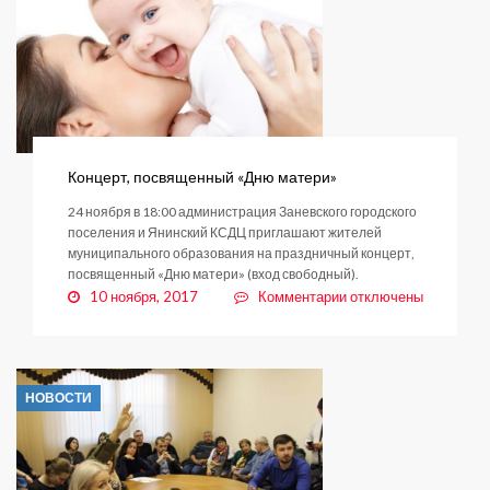
Совета
новостроек
Концерт, посвященный «Дню матери»
24 ноября в 18:00 администрация Заневского городского
поселения и Янинский КСДЦ приглашают жителей
муниципального образования на праздничный концерт,
посвященный «Дню матери» (вход свободный).
к
10 ноября, 2017
Комментарии
отключены
записи
Концерт,
посвященный
«Дню
НОВОСТИ
матери»