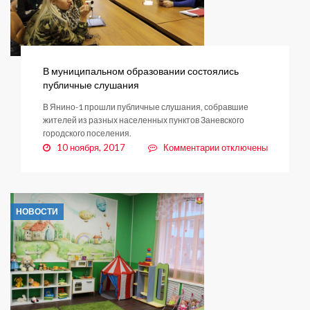
В муниципальном образовании состоялись
публичные слушания
В Янино-1 прошли публичные слушания, собравшие
жителей из разных населенных пунктов Заневского
городского поселения.
к
10 ноября, 2017
Комментарии
отключены
записи
В
муниципальном
образовании
НОВОСТИ
состоялись
публичные
слушания