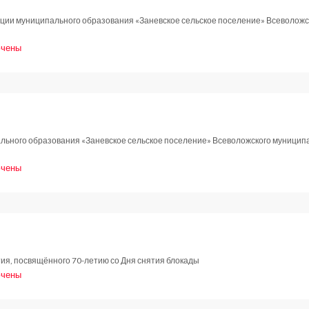
ции муниципального образования «Заневское сельское поселение» Всеволожс
чены
и
новление
.2014
ьного образования «Заневское сельское поселение» Всеволожского муниципал
чены
и
новление
.2014
ия, посвящённого 70-летию со Дня снятия блокады
чены
и
новление