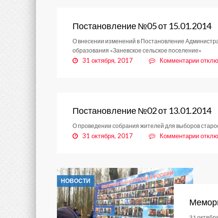
№08
от
20.01
Постановление №05 от 15.01.2014
О внесении изменений в Постановление Администра
образования «Заневское сельское поселение»
к
31 октября, 2017
Комментарии
отклю
запис
Поста
№05
от
15.01
Постановление №02 от 13.01.2014
О проведении собрания жителей для выборов старо
к
31 октября, 2017
Комментарии
отклю
запис
Поста
№02
от
НОВОСТИ
13.01
Мемори
31 октябр