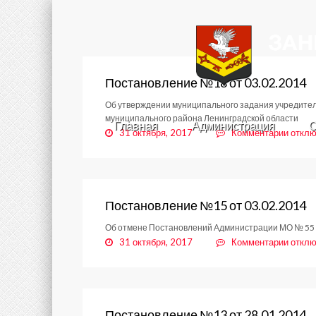
Постановление №18 от 03.02.2014
Об утверждении муниципального задания учредител
муниципального района Ленинградской области
Главная
Администрация
С
к
31 октября, 2017
Комментарии
отклю
запис
Поста
№18
от
03.02
Постановление №15 от 03.02.2014
Об отмене Постановлений Администрации МО № 55 от 1
к
31 октября, 2017
Комментарии
отклю
запис
Поста
№15
от
03.02
Постановление №13 от 28.01.2014