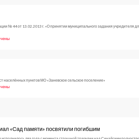
.2014
ции № 44 от 13.02.2013 г. «О принятии муниципального задания учредителя 
чены
и
новление
.2014
ст населённых пунктов МО «Заневское сельское поселение»
чены
и
новление
.2014
ал «Сад памяти» посвятили погибшим
я исполнилось два года с момента страшной трагедии над Синайским полуостр