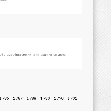
об этом ребята смогли на интерактивном уроке.
1 786
1 787
1 788
1 789
1 790
1 791