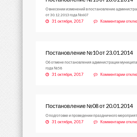
О внесении изменений в постановление администра
от 30.12.2013 года №607
к
31 октября, 2017
Комментарии
отклю
запис
Поста
№13
от
28.01
Постановление №10 от 23.01.2014
Об отмене постановления администрации муниципал
года №58
к
31 октября, 2017
Комментарии
отклю
запис
Поста
№10
от
23.01
Постановление №08 от 20.01.2014
О подготовке и проведении праздничного мероприят
к
31 октября, 2017
Комментарии
отклю
запис
Поста