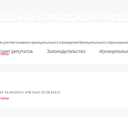
я для Автономного муниципального учреждения Муниципального образования
овет депутатов
Законодательство
Муниципальн
чены
и
новление
.2014
3.04.2011 г. и № 56 от 15.04.2011 г.
чены
и
новление
.2014