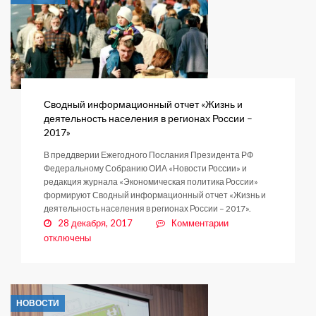
в
село
Сводный информационный отчет «Жизнь и
деятельность населения в регионах России –
2017»
В преддверии Ежегодного Послания Президента РФ
Федеральному Собранию ОИА «Новости России» и
редакция журнала «Экономическая политика России»
формируют Сводный информационный отчет «Жизнь и
деятельность населения в регионах России – 2017».
к
28 декабря, 2017
Комментарии
записи
отключены
Сводный
информационный
отчет
«Жизнь
НОВОСТИ
и