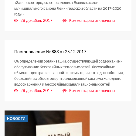
«Заневское городское поселение» Всеволожского
муниципального района Ленинградской области на 2017-2020
годы»
к
28 декабря, 2017
Комментарии
отключены
записи
Постановление
№
888
от
Постановление № 883 от 25.12.2017
27.12.2017
Об определении организации, осуществляющей содержание и
обслуживание бесхозяйных тепловых сетей, бесхозяйных
объектов централизованной системы горячего водоснабжения,
бесхозяйных объектов централизованной системы холодного
водоснабжения и бесхозяйных канализационных сетей
к
28 декабря, 2017
Комментарии
отключены
записи
Постановление
№
883
НОВОСТИ
от
25.12.2017