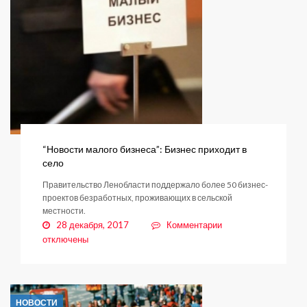
“Новости малого бизнеса”: Бизнес приходит в
село
Правительство Ленобласти поддержало более 50 бизнес-
проектов безработных, проживающих в сельской
местности.
к
28 декабря, 2017
Комментарии
записи
отключены
“Новости
малого
бизнеса”:
Бизнес
НОВОСТИ
приходит