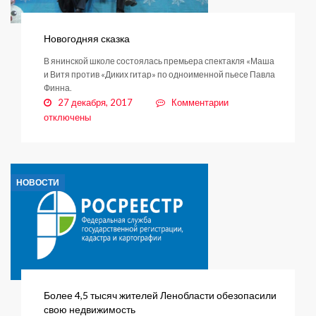
Новогодняя сказка
В янинской школе состоялась премьера спектакля «Маша
и Витя против «Диких гитар» по одноименной пьесе Павла
Финна.
к
27 декабря, 2017
Комментарии
записи
отключены
Новогодняя
сказка
НОВОСТИ
Более 4,5 тысяч жителей Ленобласти обезопасили
свою недвижимость