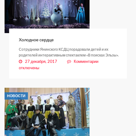
Холодное сердце
Сотрудники Янинского КСДЦ порадовали детей и их
родителей интерактивным спектаклем «В поисках Эльзы».
к
27 декабря, 2017
Комментарии
записи
отключены
Холодное
сердце
НОВОСТИ