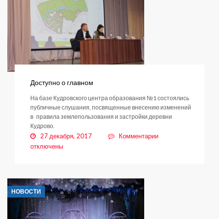
деятельность
населения
в
регионах
России
–
2017»
Доступно о главном
На базе Кудровского центра образования №1 состоялись
публичные слушания, посвященные внесению изменений
в правила землепользования и застройки деревни
Кудрово.
к
27 декабря, 2017
Комментарии
записи
отключены
Доступно
о
главном
НОВОСТИ