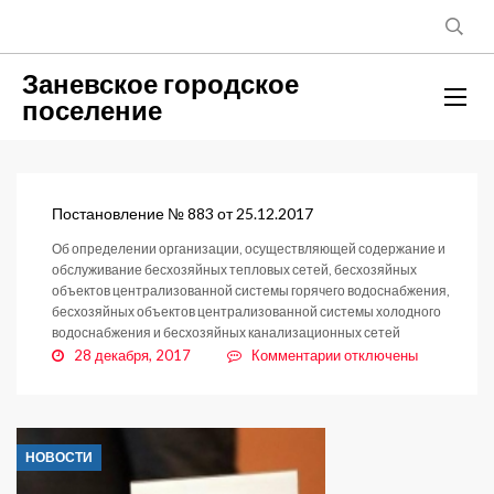
Заневское городское
поселение
Постановление № 883 от 25.12.2017
Об определении организации, осуществляющей содержание и
обслуживание бесхозяйных тепловых сетей, бесхозяйных
объектов централизованной системы горячего водоснабжения,
бесхозяйных объектов централизованной системы холодного
водоснабжения и бесхозяйных канализационных сетей
к
28 декабря, 2017
Комментарии
отключены
записи
Постановление
№
883
НОВОСТИ
от
25.12.2017