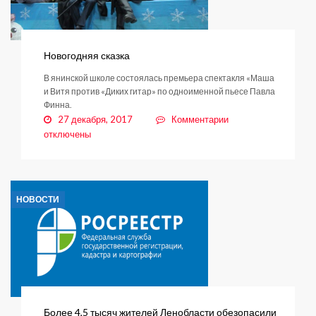
Новогодняя сказка
В янинской школе состоялась премьера спектакля «Маша
и Витя против «Диких гитар» по одноименной пьесе Павла
Финна.
к
27 декабря, 2017
Комментарии
записи
отключены
Новогодняя
сказка
НОВОСТИ
Более 4,5 тысяч жителей Ленобласти обезопасили