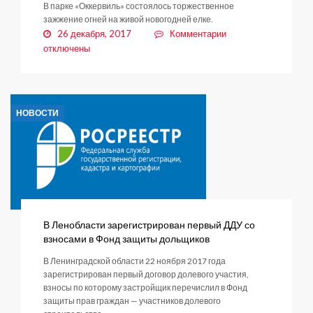
В парке «Оккервиль» состоялось торжественное
зажжение огней на живой новогодней елке.
к
26 декабря, 2017
Комментарии
записи
отключены
Теперь
она
нарядная
НОВОСТИ
В Ленобласти зарегистрирован первый ДДУ со
взносами в Фонд защиты дольщиков
В Ленинградской области 22 ноября 2017 года
зарегистрирован первый договор долевого участия,
взносы по которому застройщик перечислил в Фонд
защиты прав граждан — участников долевого