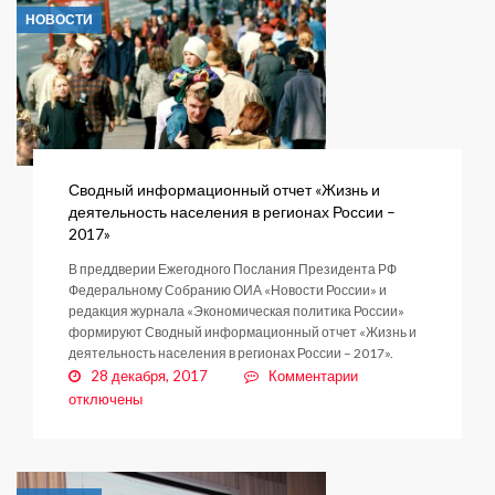
Бизнес
НОВОСТИ
приходит
в
село
Сводный информационный отчет «Жизнь и
деятельность населения в регионах России –
2017»
В преддверии Ежегодного Послания Президента РФ
Федеральному Собранию ОИА «Новости России» и
редакция журнала «Экономическая политика России»
формируют Сводный информационный отчет «Жизнь и
деятельность населения в регионах России – 2017».
к
28 декабря, 2017
Комментарии
записи
отключены
Сводный
информационный
отчет
«Жизнь