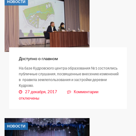
НОВОСТИ
и
деятельность
населения
в
регионах
России
–
2017»
Доступно о главном
На базе Кудровского центра образования №1 состоялись
публичные слушания, посвященные внесению изменений
в правила землепользования и застройки деревни
Кудрово.
к
27 декабря, 2017
Комментарии
записи
отключены
Доступно
о
главном
НОВОСТИ