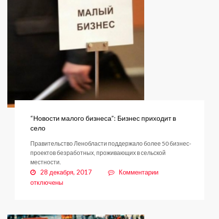
“Новости малого бизнеса”: Бизнес приходит в
село
Правительство Ленобласти поддержало более 50 бизнес-
проектов безработных, проживающих в сельской
местности.
к
28 декабря, 2017
Комментарии
записи
отключены
“Новости
малого
бизнеса”: