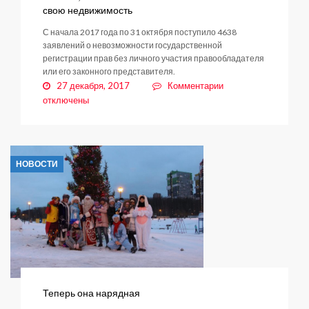
свою недвижимость
С начала 2017 года по 31 октября поступило 4638
заявлений о невозможности государственной
регистрации прав без личного участия правообладателя
или его законного представителя.
к
27 декабря, 2017
Комментарии
записи
отключены
Более
4,5
тысяч
жителей
НОВОСТИ
Ленобласти
обезопасили
свою
недвижимость
Теперь она нарядная