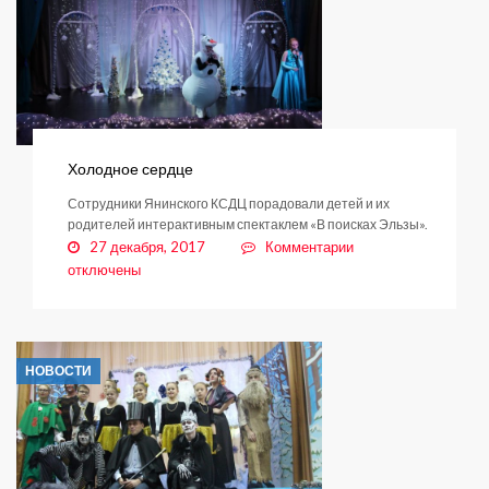
Холодное сердце
Сотрудники Янинского КСДЦ порадовали детей и их
родителей интерактивным спектаклем «В поисках Эльзы».
к
27 декабря, 2017
Комментарии
записи
отключены
Холодное
сердце
НОВОСТИ