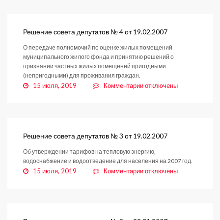
Решение
совета
депутатов
№
Решение совета депутатов № 4 от 19.02.2007
5
О передаче полномочий по оценке жилых помещений
от
муниципального жилого фонда и принятию решений о
19.02.2007
признании частных жилых помещений пригодными
(непригодными) для проживания граждан.
к
15 июля, 2019
Комментарии
отключены
записи
Решение
совета
депутатов
№
Решение совета депутатов № 3 от 19.02.2007
4
Об утверждении тарифов на тепловую энергию,
от
водоснабжение и водоотведение для населения на 2007 год.
19.02.2007
к
15 июля, 2019
Комментарии
отключены
записи
Решение
совета
депутатов
№