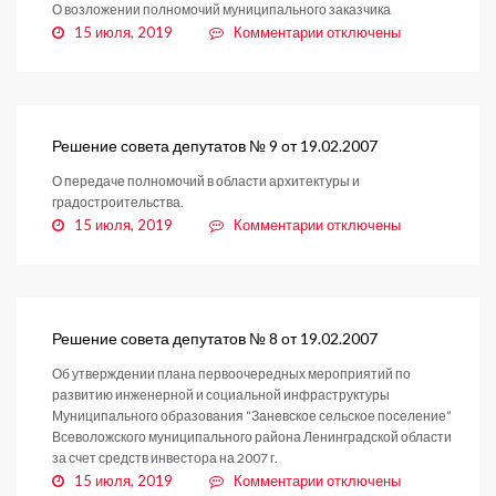
О возложении полномочий муниципального заказчика
от
к
15 июля, 2019
Комментарии
отключены
19.02.2007
записи
Решение
совета
депутатов
№
Решение совета депутатов № 9 от 19.02.2007
10
О передаче полномочий в области архитектуры и
от
градостроительства.
19.02.2007
к
15 июля, 2019
Комментарии
отключены
записи
Решение
совета
депутатов
№
Решение совета депутатов № 8 от 19.02.2007
9
Об утверждении плана первоочередных мероприятий по
от
развитию инженерной и социальной инфраструктуры
19.02.2007
Муниципального образования “Заневское сельское поселение”
Всеволожского муниципального района Ленинградской области
за счет средств инвестора на 2007 г.
к
15 июля, 2019
Комментарии
отключены