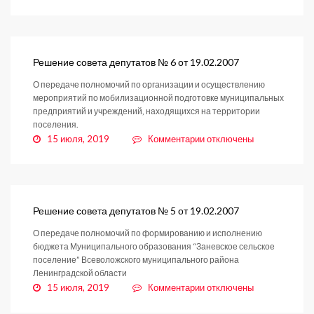
записи
Решение
совета
депутатов
№
Решение совета депутатов № 6 от 19.02.2007
8
О передаче полномочий по организации и осуществлению
от
мероприятий по мобилизационной подготовке муниципальных
19.02.2007
предприятий и учреждений, находящихся на территории
поселения.
к
15 июля, 2019
Комментарии
отключены
записи
Решение
совета
депутатов
№
Решение совета депутатов № 5 от 19.02.2007
6
О передаче полномочий по формированию и исполнению
от
бюджета Муниципального образования “Заневское сельское
19.02.2007
поселение” Всеволожского муниципального района
Ленинградской области
к
15 июля, 2019
Комментарии
отключены
записи