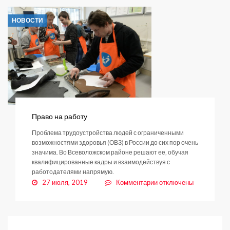
Янино-1
начал
НОВОСТИ
работать
паспортный
стол
Право на работу
Проблема трудоустройства людей с ограниченными
возможностями здоровья (ОВЗ) в России до сих пор очень
значима. Во Всеволожском районе решают ее, обучая
квалифицированные кадры и взаимодействуя с
работодателями напрямую.
к
27 июля, 2019
Комментарии
отключены
записи
Право
на
работу