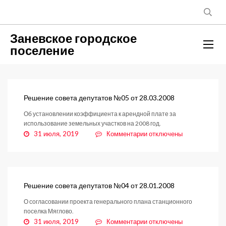
Заневское городское
поселение
Решение совета депутатов №05 от 28.03.2008
Об установлении коэффициента к арендной плате за
использование земельных участков на 2008 год.
к
31 июля, 2019
Комментарии
отключены
записи
Решение
совета
депутатов
№05
Решение совета депутатов №04 от 28.01.2008
от
О согласовании проекта генерального плана станционного
28.03.2008
поселка Мяглово.
к
31 июля, 2019
Комментарии
отключены