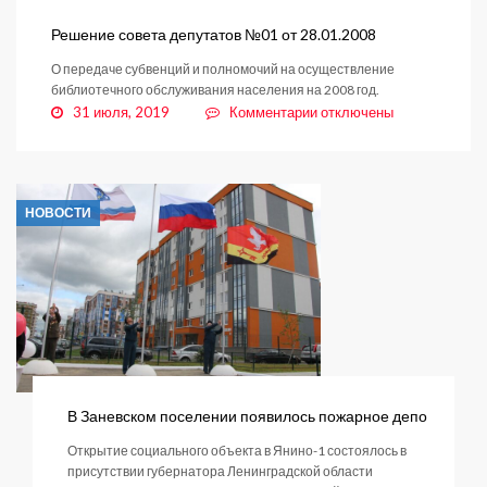
депутатов
№02
Решение совета депутатов №01 от 28.01.2008
от
О передаче субвенций и полномочий на осуществление
28.01.2008
библиотечного обслуживания населения на 2008 год.
к
31 июля, 2019
Комментарии
отключены
записи
Решение
совета
депутатов
НОВОСТИ
№01
от
28.01.2008
В Заневском поселении появилось пожарное депо
Открытие социального объекта в Янино-1 состоялось в
присутствии губернатора Ленинградской области