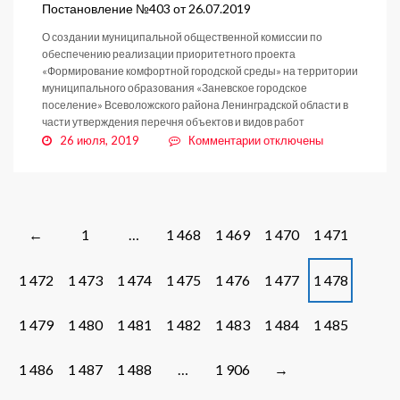
Постановление №403 от 26.07.2019
О создании муниципальной общественной комиссии по
обеспечению реализации приоритетного проекта
«Формирование комфортной городской среды» на территории
муниципального образования «Заневское городское
поселение» Всеволожского района Ленинградской области в
части утверждения перечня объектов и видов работ
к
26 июля, 2019
Комментарии
отключены
записи
Постановление
№403
от
26.07.2019
Posts
1
…
1 468
1 469
1 470
1 471
←
navigation
1 472
1 473
1 474
1 475
1 476
1 477
1 478
1 479
1 480
1 481
1 482
1 483
1 484
1 485
1 486
1 487
1 488
…
1 906
→