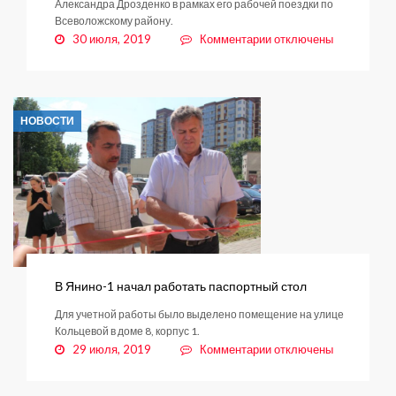
Александра Дрозденко в рамках его рабочей поездки по
Всеволожскому району.​
к
30 июля, 2019
Комментарии
отключены
записи
В
Заневском
поселении
НОВОСТИ
появилось
пожарное
депо
В Янино-1 начал работать паспортный стол
Для учетной работы было выделено помещение на улице
Кольцевой в доме 8, корпус 1.
к
29 июля, 2019
Комментарии
отключены
записи
В