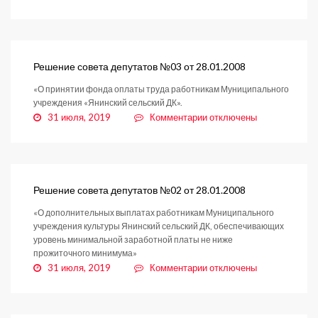
записи
Решение
совета
депутатов
№04
Решение совета депутатов №03 от 28.01.2008
от
«О принятии фонда оплаты труда работникам Муниципального
28.01.2008
учреждения «Янинский сельский ДК».
к
31 июля, 2019
Комментарии
отключены
записи
Решение
совета
депутатов
№03
Решение совета депутатов №02 от 28.01.2008
от
«О дополнительных выплатах работникам Муниципального
28.01.2008
учреждения культуры Янинский сельский ДК, обеспечивающих
уровень минимальной заработной платы не ниже
прожиточного минимума»
к
31 июля, 2019
Комментарии
отключены
записи
Решение
совета