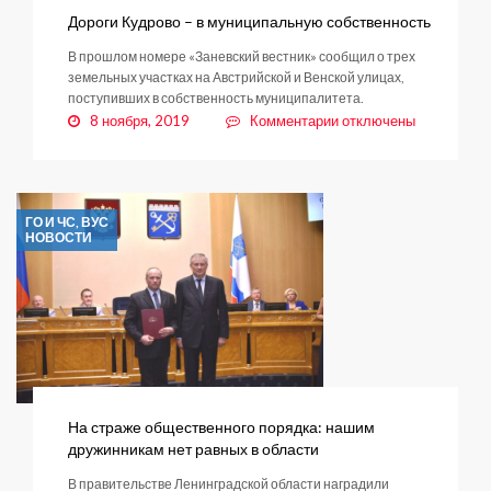
Дороги Кудрово – в муниципальную собственность
В прошлом номере «Заневский вестник» сообщил о трех
земельных участках на Австрийской и Венской улицах,
поступивших в собственность муниципалитета.
к
8 ноября, 2019
Комментарии
отключены
записи
Дороги
Кудрово
–
ГО И ЧС, ВУС
в
НОВОСТИ
муниципальную
собственность
На страже общественного порядка: нашим
дружинникам нет равных в области
В правительстве Ленинградской области наградили