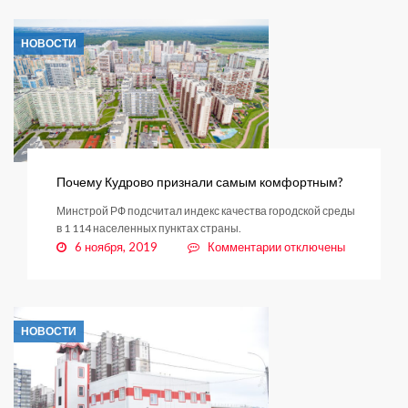
линия
по
НОВОСТИ
«мусорной
реформе»
Почему Кудрово признали самым комфортным?
Минстрой РФ подсчитал индекс качества городской среды
в 1 114 населенных пунктах страны.
к
6 ноября, 2019
Комментарии
отключены
записи
Почему
Кудрово
признали
НОВОСТИ
самым
комфортным?