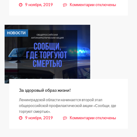
к
9 ноября, 2019
Комментарии
отключены
записи
Восточный
скоростной
диаметр
НОВОСТИ
получил
землю
За здоровый образ жизни!
Ленинградской области начинается второй этап
общероссийской профилактической акции «Сообщи, где
торгуют смертью».
к
9 ноября, 2019
Комментарии
отключены
записи
За
здоровый