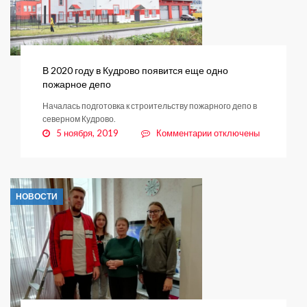
В 2020 году в Кудрово появится еще одно
пожарное депо
Началась подготовка к строительству пожарного депо в
северном Кудрово.
к
5 ноября, 2019
Комментарии
отключены
записи
В
2020
году
НОВОСТИ
в
Кудрово
появится
еще
одно
пожарное
депо