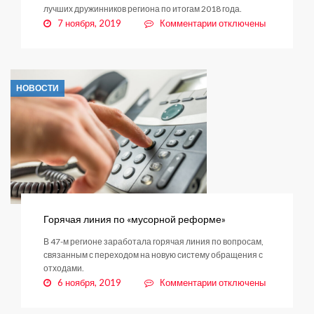
лучших дружинников региона по итогам 2018 года.
к
7 ноября, 2019
Комментарии
отключены
записи
На
страже
общественного
НОВОСТИ
порядка:
нашим
дружинникам
нет
равных
в
области
Горячая линия по «мусорной реформе»
В 47-м регионе заработала горячая линия по вопросам,
связанным с переходом на новую систему обращения с
отходами.
к
6 ноября, 2019
Комментарии
отключены
записи
Горячая