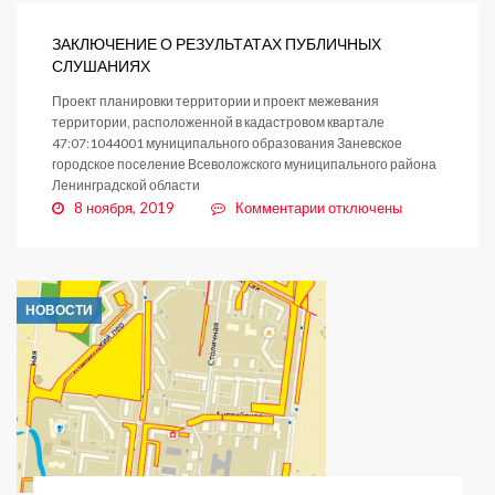
образ
жизни!
ЗАКЛЮЧЕНИЕ О РЕЗУЛЬТАТАХ ПУБЛИЧНЫХ
СЛУШАНИЯХ
Проект планировки территории и проект межевания
территории, расположенной в кадастровом квартале
47:07:1044001 муниципального образования Заневское
городское поселение Всеволожского муниципального района
Ленинградской области
к
8 ноября, 2019
Комментарии
отключены
записи
ЗАКЛЮЧЕНИЕ
О
РЕЗУЛЬТАТАХ
НОВОСТИ
ПУБЛИЧНЫХ
СЛУШАНИЯХ