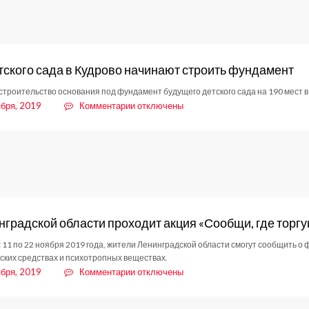
–
гражданский
контроль
тского сада в Кудрово начинают строить фундамент
строительство основания под фундамент будущего детского сада на 190 мест 
к
ября, 2019
Комментарии
отключены
записи
Для
детского
сада
в
Кудрово
начинают
строить
нградской области проходит акция «Сообщи, где торгу
фундамент
с 11 по 22 ноября 2019 года, жители Ленинградской области смогут сообщить о
ских средствах и психотропных веществах.
к
ября, 2019
Комментарии
отключены
записи
В