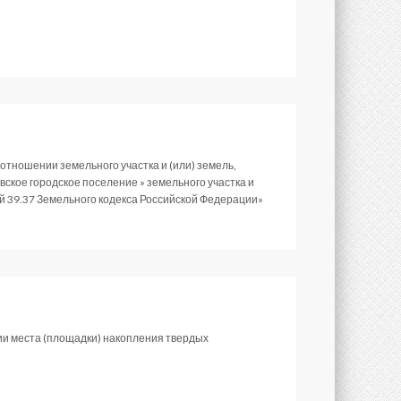
тношении земельного участка и (или) земель,
ское городское поселение » земельного участка и
ей 39.37 Земельного кодекса Российской Федерации»
ии места (площадки) накопления твердых