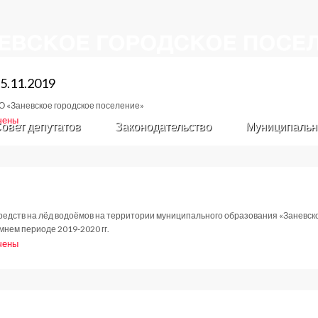
5.11.2019
О «Заневское городское поселение»
чены
овет депутатов
Законодательство
Муниципальн
ие
тов
редств на лёд водоёмов на территории муниципального образования «Заневск
2019
мнем периоде 2019-2020 гг.
чены
овление
2019