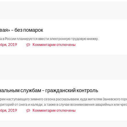
овление
2019
вая» – без помарок
да в России планируется ввести электронную трудовую книжку.
к
ября, 2019
Комментарии
отключены
записи
«Трудовая»
–
без
помарок
альным службам – гражданский контроль
рии наступающего зимнего сезона рассказываем, куда жителям Заневского гор
рриторий от снега и наледи, а также в случае возникновения аварийных или чр
к
ября, 2019
Комментарии
отключены
записи
Коммунальным
службам