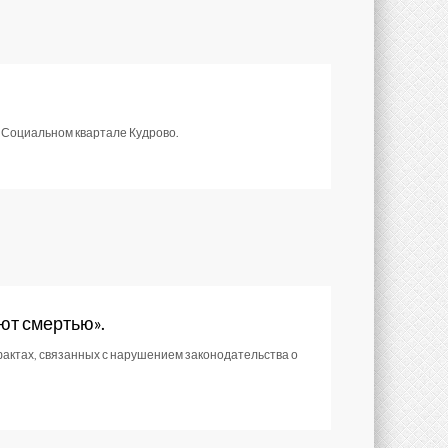
в Социальном квартале Кудрово.
ют смертью».
 фактах, связанных с нарушением законодательства о