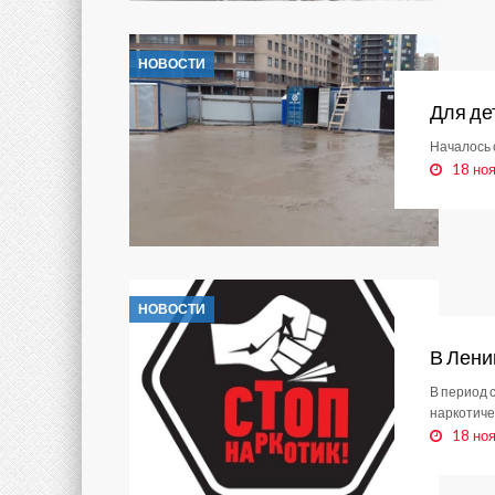
НОВОСТИ
Для де
Началось 
18 но
НОВОСТИ
В Лени
В период 
наркотиче
18 но