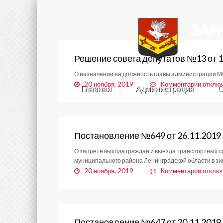
Решение совета депутатов №13 от 1
О назначении на должность главы администрации М
к
20 ноября, 2019
Комментарии
отклю
Главная
Администрация
С
записи
Решен
совета
депута
№13
Постановление №649 от 26.11.2019
от
О запрете выхода граждан и выезда транспортных с
15.11.
муниципального района Ленинградской области в зи
к
20 ноября, 2019
Комментарии
отклю
записи
Постан
№649
от
26.11.
Постановление №647 от 20.11.2019