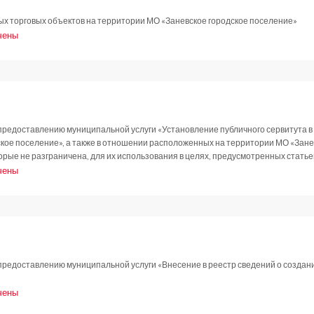
 торговых объектов на территории МО «Заневское городское поселение»
чены
овление
2019
редоставлению муниципальной услуги «Установление публичного сервитута в о
кое поселение», а также в отношении расположенных на территории МО «Занев
торые не разграничена, для их использования в целях, предусмотренных стать
чены
овление
2019
предоставлению муниципальной услуги «Внесение в реестр сведений о создан
чены