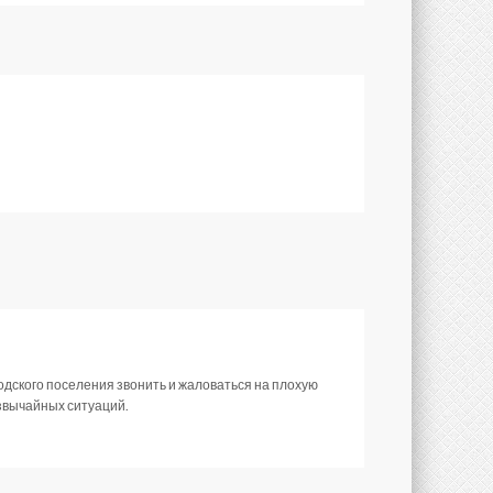
одского поселения звонить и жаловаться на плохую
езвычайных ситуаций.