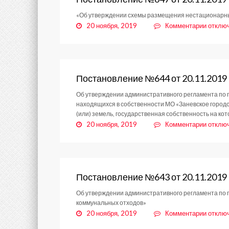
«Об утверждении схемы размещения нестационарных
к
20 ноября, 2019
Комментарии
отклю
записи
Постан
№647
от
20.11.
Постановление №644 от 20.11.2019
Об утверждении административного регламента по п
находящихся в собственности МО «Заневское городс
(или) земель, государственная собственность на ко
к
20 ноября, 2019
Комментарии
отклю
записи
Постан
№644
от
20.11.
Постановление №643 от 20.11.2019
Об утверждении административного регламента по 
коммунальных отходов»
к
20 ноября, 2019
Комментарии
отклю
записи