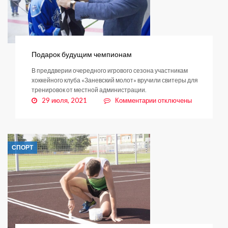
Подарок будущим чемпионам
В преддверии очередного игрового сезона участникам
хоккейного клуба «Заневский молот» вручили свитеры для
тренировок от местной администрации.
к
29 июля, 2021
Комментарии
отключены
записи
Подарок
будущим
чемпионам
СПОРТ