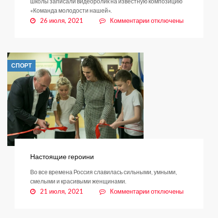
школы записали видеоролик на известную композицию
«Команда молодости нашей».
к
26 июля, 2021
Комментарии
отключены
записи
Заневское
поселение
присоединяется
СПОРТ
к
всероссийской
акции
«10
песен
чемпионов»
Настоящие героини
Во все времена Россия славилась сильными, умными,
смелыми и красивыми женщинами.
к
21 июля, 2021
Комментарии
отключены
записи
Настоящие