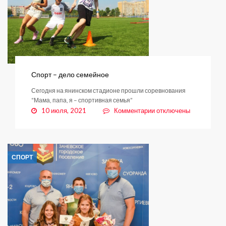
подарок
спортивные
палки
Спорт – дело семейное
Сегодня на янинском стадионе прошли соревнования
“Мама, папа, я – спортивная семья”
к
10 июля, 2021
Комментарии
отключены
записи
Спорт
–
дело
СПОРТ
семейное