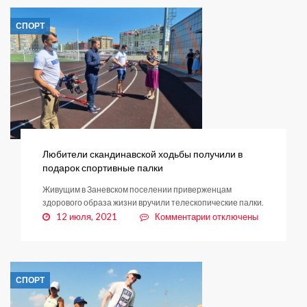
героини
СПОРТ
Любители скандинавской ходьбы получили в
подарок спортивные палки
Живущим в Заневском поселении приверженцам
здорового образа жизни вручили телескопические палки.
к
12 июля, 2021
Комментарии
отключены
записи
Любители
скандинавской
ходьбы
СПОРТ
получили
в