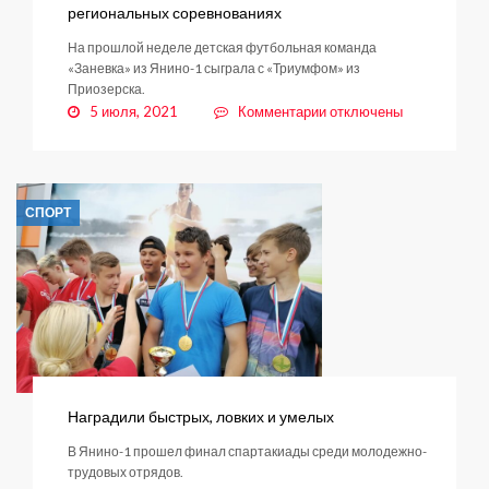
региональных соревнованиях
На прошлой неделе детская футбольная команда
«Заневка» из Янино-1 сыграла с «Триумфом» из
Приозерска.
к
5 июля, 2021
Комментарии
отключены
записи
Наши
футболисты
продолжают
СПОРТ
выступать
на
региональных
соревнованиях
Наградили быстрых, ловких и умелых
В Янино-1 прошел финал спартакиады среди молодежно-
трудовых отрядов.