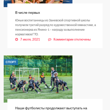
В числе первых
Юные воспитанницы из Заневской спортивной школы
получили третий разряд по художественной гимнастике, а
пенсионерка из Янино-1 – награду за выполнение
нормативов ГТО.
к
7 июля, 2021
Комментарии
отключены
записи
В
числе
первых
СПОРТ
Наши футболисты продолжают выступать на