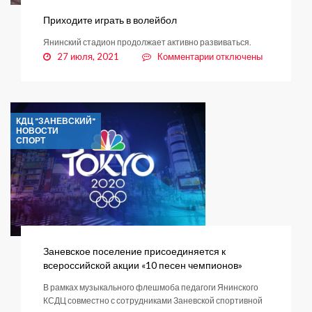
Приходите играть в волейбол
Янинский стадион продолжает активно развиваться.
к
27 июля, 2021
Комментарии
отключены
записи
Приходите
играть
в
КДЦ "ЗАНЕВСКИЙ"
волейбол
НОВОСТИ
СПОРТ
Заневское поселение присоединяется к
всероссийской акции «10 песен чемпионов»
В рамках музыкального флешмоба педагоги Янинского
КСДЦ совместно с сотрудниками Заневской спортивной