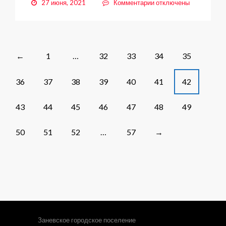
к
27 июня, 2021
Комментарии
отключены
записи
Наградили
быстрых,
ловких
и
Posts
1
…
32
33
34
35
←
умелых
navigation
36
37
38
39
40
41
42
43
44
45
46
47
48
49
50
51
52
…
57
→
Заневское городское поселение