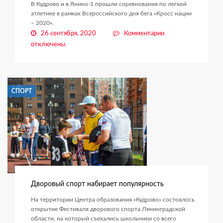
В Кудрово и в Янино-1 прошли соревнования по легкой
атлетике в рамках Всероссийского дня бега «Кросс нации
– 2020».
к
26 сентября, 2020
Комментарии
записи
отключены
Заневское
поселение
присоединилось
ко
СПОРТ
Дню
бега
Дворовый спорт набирает популярность
На территории Центра образования «Кудрово» состоялось
открытие Фестиваля дворового спорта Ленинградской
области, на который съехались школьники со всего