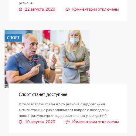
региона.
к
22 августа, 2020
Комментарии
отключены
записи
Дворовый
спорт
набирает
СПОРТ
популярность
Спорт станет доступнее
В ходе встречи главы 47-го региона с кудровскими
активистами не раз поднимался вопрос о возведении
новых физкультурно-оздоровительных учреждений.
к
10 августа, 2020
Комментарии
отключены
записи
Спорт