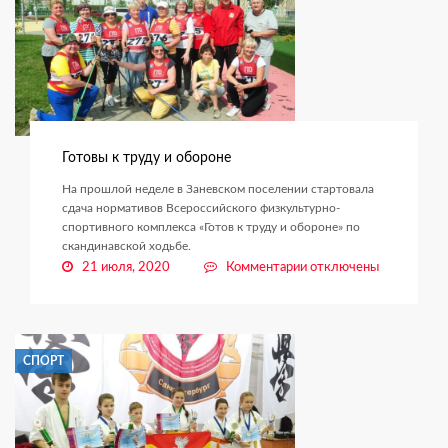
Готовы к труду и обороне
На прошлой неделе в Заневском поселении стартовала
сдача нормативов Всероссийского физкультурно-
спортивного комплекса «Готов к труду и обороне» по
скандинавской ходьбе.
к
21 июля, 2020
Комментарии
отключены
записи
Готовы
к
труду
СПОРТ
и
обороне