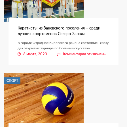
Каратисты из Заневского поселения – среди
лучших спортсменов Северо-Запада
В городе Отрадное Кировского района состоялись сразу
два открытых турнира по боевым искусствам
к
6 марта, 2020
Комментарии
отключены
записи
Каратисты
из
Заневского
СПОРТ
поселения
–
среди
лучших
спортсменов
Северо-
Запада