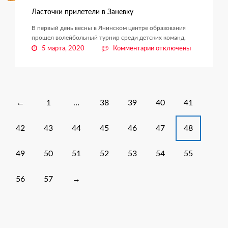
Ласточки прилетели в Заневку
В первый день весны в Янинском центре образования
прошел волейбольный турнир среди детских команд.
к
5 марта, 2020
Комментарии
отключены
записи
Ласточки
прилетели
в
Заневку
Posts
←
1
…
38
39
40
41
navigation
42
43
44
45
46
47
48
49
50
51
52
53
54
55
→
56
57