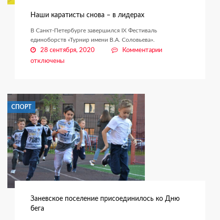
Наши каратисты снова – в лидерах
В Санкт-Петербурге завершился IХ Фестиваль
единоборств «Турнир имени В.А. Соловьева».
к
28 сентября, 2020
Комментарии
записи
отключены
Наши
каратисты
снова
–
СПОРТ
в
лидерах
Заневское поселение присоединилось ко Дню
бега