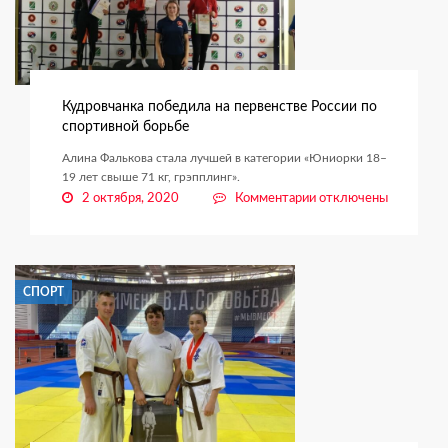
Кудровчанка победила на первенстве России по
спортивной борьбе
Алина Фалькова стала лучшей в категории «Юниорки 18–
19 лет свыше 71 кг, грэпплинг».
к
2 октября, 2020
Комментарии
отключены
записи
Кудровчанка
победила
на
СПОРТ
первенстве
России
по
спортивной
борьбе