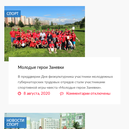
станет
доступнее
СПОРТ
Молодые герои Заневки
В преддверии Дня физкультурника участники молодежных
губернаторских трудовых отрядов стали участниками
спортивной игры-квеста «Молодые герои Заневки».
к
8 августа, 2020
Комментарии
отключены
записи
Молодые
герои
Заневки
НОВОСТИ
СПОРТ