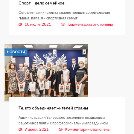
Спорт – дело семейное
Сегодня на янинском стадионе прошли соревнования
“Мама, папа, я – спортивная семья”
к
10 июля, 2021
Комментарии
отключены
записи
Спорт
–
дело
НОВОСТИ
семейное
Те, кто объединяет жителей страны
Администрация Заневского поселения поздравила
работников почты с профессиональным праздником.
к
9 июля, 2021
Комментарии
отключены