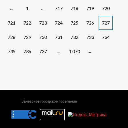
ВСЕХ
НАС
Posts
1
…
717
718
719
720
←
navigation
721
722
723
724
725
726
727
728
729
730
731
732
733
734
735
736
737
…
1 070
→
Заневское городское поселение