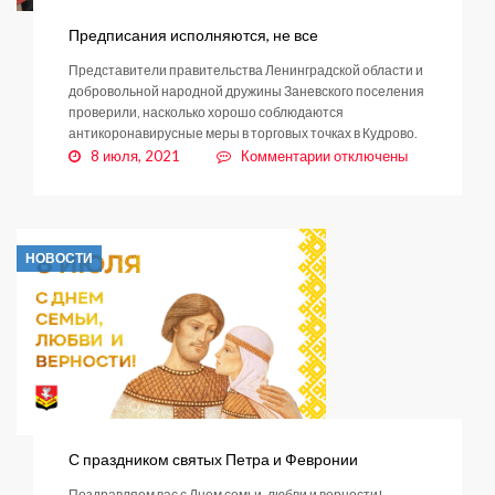
Предписания исполняются, не все
Представители правительства Ленинградской области и
добровольной народной дружины Заневского поселения
проверили, насколько хорошо соблюдаются
антикоронавирусные меры в торговых точках в Кудрово.
к
8 июля, 2021
Комментарии
отключены
записи
Предписания
исполняются,
не
НОВОСТИ
все
С праздником святых Петра и Февронии
Поздравляем вас с Днем семьи, любви и верности!