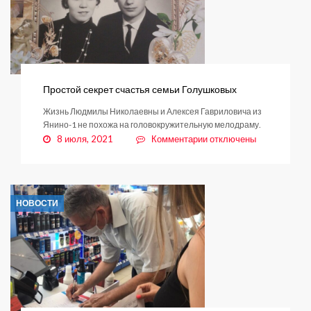
Простой секрет счастья семьи Голушковых
Жизнь Людмилы Николаевны и Алексея Гавриловича из
Янино-1 не похожа на головокружительную мелодраму.
к
8 июля, 2021
Комментарии
отключены
записи
Простой
секрет
счастья
НОВОСТИ
семьи
Голушковых