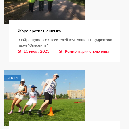
Жара против шашлыка
Зной распугал всех любителей жечь мангалы в кудровском
парке “Оккервиль”.
к
10 июля, 2021
Комментарии
отключены
записи
Жара
против
шашлыка
СПОРТ