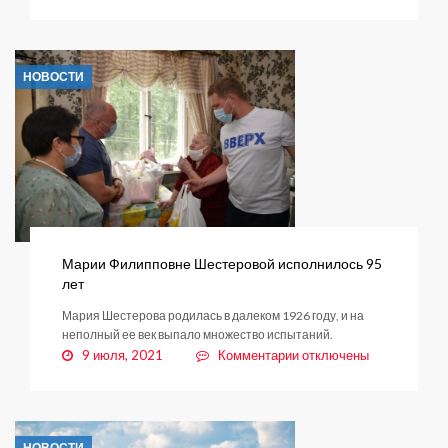
записи
Те,
кто
объединяет
НОВОСТИ
жителей
страны
Марии Филипповне Шестеровой исполнилось 95
лет
Мария Шестерова родилась в далеком 1926 году, и на
неполный ее век выпало множество испытаний.
к
9 июля, 2021
Комментарии
отключены
записи
Марии
Филипповне
Шестеровой
НОВОСТИ