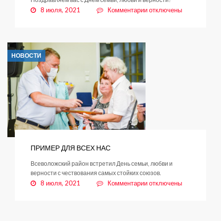
к
8 июля, 2021
Комментарии
отключены
записи
С
праздником
святых
НОВОСТИ
Петра
и
Февронии
ПРИМЕР ДЛЯ ВСЕХ НАС
Всеволожский район встретил День семьи, любви и
верности с чествования самых стойких союзов.
к
8 июля, 2021
Комментарии
отключены
записи
ПРИМЕР
ДЛЯ