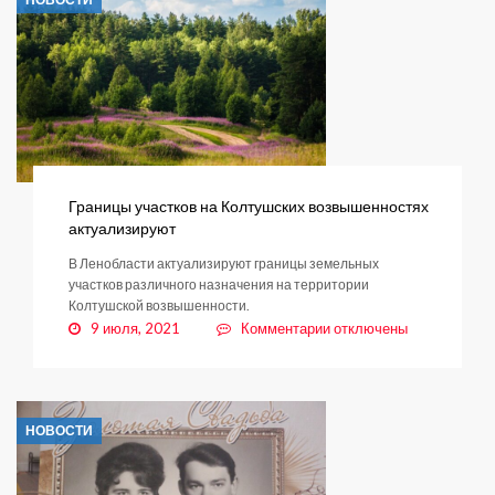
исполнилось
95
лет
Границы участков на Колтушских возвышенностях
актуализируют
В Ленобласти актуализируют границы земельных
участков различного назначения на территории
Колтушской возвышенности.
к
9 июля, 2021
Комментарии
отключены
записи
Границы
участков
на
НОВОСТИ
Колтушских
возвышенностях
актуализируют