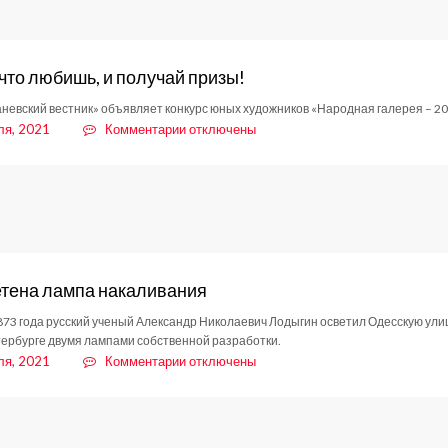
 что любишь, и получай призы!
аневский вестник» объявляет конкурс юных художников «Народная галерея – 2
к
ля, 2021
Комментарии
отключены
записи
Рисуй,
что
любишь,
и
получай
призы!
тена лампа накаливания
873 года русский ученый Александр Николаевич Лодыгин осветил Одесскую улиц
ербурге двумя лампами собственной разработки.
к
ля, 2021
Комментарии
отключены
записи
Изобретена
лампа
накаливания