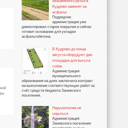
безымянного ручья в
Кудрово заменят на
асфальт
Подрядчик
администрации уже
демонтировал старое покрытие и сейчас
готовит основание для укладки
асфальтобетона.
В Кудрово до конца
августа оборудуют две
площадки для выгула
собак
Администрация
муниципального
образования на днях заключила контракт
на выполнение соответствующих работ за
ьной
счёт средств бюджета Заневского
еры
поселения.
Нарушителям не
скрыться
Администрация
Заневского поселения