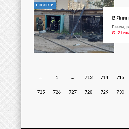
НОВОСТИ
В Янин
Горели дв
21 ию
Posts
1
…
713
714
715
←
navigation
725
726
727
728
729
730