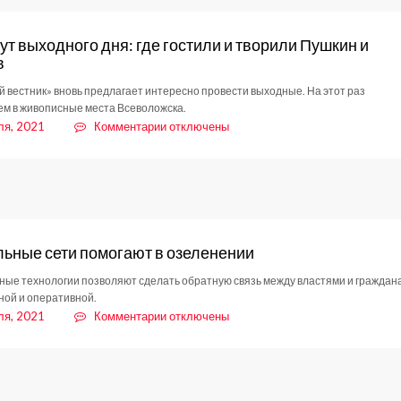
происшествий
т выходного дня: где гостили и творили Пушкин и
в
й вестник» вновь предлагает интересно провести выходные. На этот раз
м в живописные места Всеволожска.
к
ля, 2021
Комментарии
отключены
записи
Маршрут
выходного
дня:
где
гостили
ьные сети помогают в озеленении
и
творили
ые технологии позволяют сделать обратную связь между властями и граждан
Пушкин
ой и оперативной.
и
к
ля, 2021
Комментарии
отключены
Крылов
записи
Социальные
сети
помогают