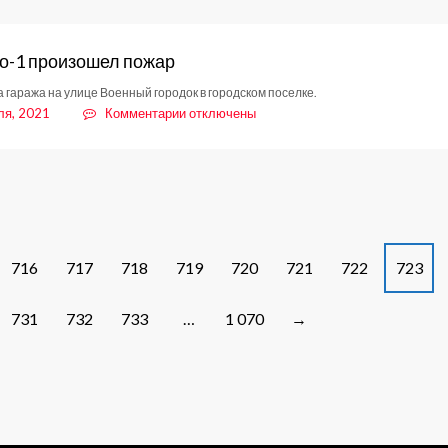
оставили
без
о-1 произошел пожар
электричества
а гаража на улице Военный городок в городском поселке.
к
ля, 2021
Комментарии
отключены
записи
В
Янино-1
произошел
пожар
716
717
718
719
720
721
722
723
731
732
733
…
1 070
→