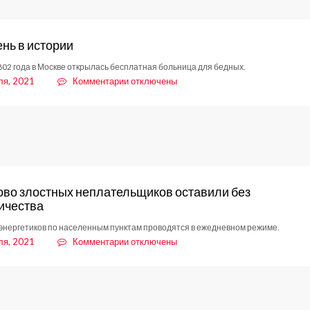
в
озеленении
ень в истории
802 года в Москве открылась бесплатная больница для бедных.
к
ля, 2021
Комментарии
отключены
записи
Этот
день
в
истории
ово злостных неплательщиков оставили без
ичества
энергетиков по населенным пунктам проводятся в ежедневном режиме.
к
ля, 2021
Комментарии
отключены
записи
В
Кудрово
злостных
неплательщиков