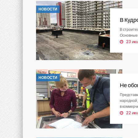
НОВОСТИ
В Кудр
В строите
Основные 
23 ию
НОВОСТИ
Не обо
Представи
народной 
в коммерч
22 ию