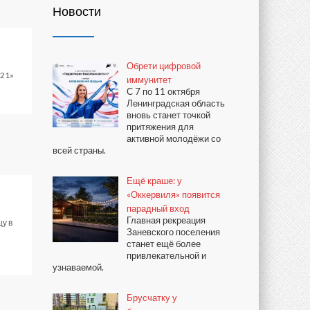
Новости
Обрети цифровой
021»
иммунитет
С 7 по 11 октября
Ленинградская область
вновь станет точкой
притяжения для
активной молодёжи со
всей страны.
Ещё краше: у
«Оккервиля» появится
парадный вход
Главная рекреация
у в
Заневского поселения
станет ещё более
привлекательной и
узнаваемой.
Брусчатку у