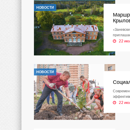
НОВОСТИ
Маршру
Крыло
«Заневски
приглашае
22 ию
НОВОСТИ
Социал
Современн
эффективн
22 ию