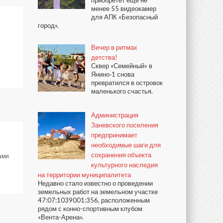
приобретёт ещё не
менее 55 видеокамер
для АПК «Безопасный
город».
Вечер в ритмах
детства!
Сквер «Семейный» в
Янино‑1 снова
превратился в островок
маленького счастья.
Администрация
Заневского поселения
предпринимает
необходимые шаги для
сохранения объекта
ами
культурного наследия
на территории муниципалитета
Недавно стало известно о проведении
земельных работ на земельном участке
47:07:1039001:356, расположенным
рядом с конно-спортивным клубом
«Вента-Арена».