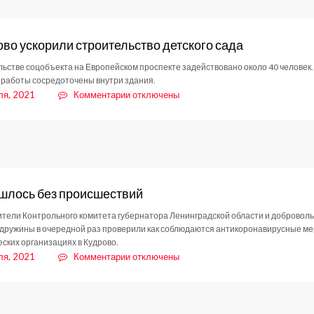
ово ускорили строительство детского сада
льстве соцобъекта на Европейском проспекте задействовано около 40 человек.
работы сосредоточены внутри здания.
к
ля, 2021
Комментарии
отключены
записи
В
Кудрово
ускорили
строительство
детского
шлось без происшествий
сада
тели Контрольного комитета губернатора Ленинградской области и добровол
дружины в очередной раз проверили как соблюдаются антикоронавирусные м
еских организациях в Кудрово.
к
ля, 2021
Комментарии
отключены
записи
Не
обошлось
без