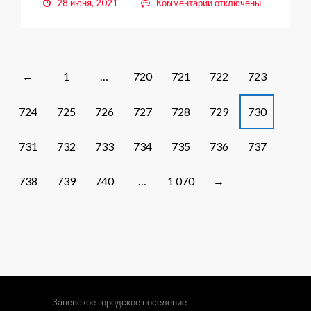
к
28 июня, 2021
Комментарии
отключены
записи
Сводка
по
эпидемиологической
безопасности
Posts
1
…
720
721
722
723
←
navigation
724
725
726
727
728
729
730
731
732
733
734
735
736
737
738
739
740
…
1 070
→
Заневское городское поселение