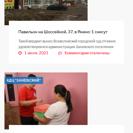
Павильон на Шоссейной, 37, в Янино-1 снесут
Такой вердикт вынес Всеволожский городской суд 29 июня,
удовлетворив иск администрации Заневского поселения.
к
1 июля, 2021
Комментарии
отключены
записи
Павильон
на
Шоссейной,
КДЦ "ЗАНЕВСКИЙ"
37,
в
Янино-1
снесут