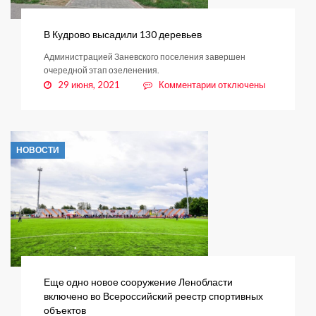
В Кудрово высадили 130 деревьев
Администрацией Заневского поселения завершен
очередной этап озеленения.
к
29 июня, 2021
Комментарии
отключены
записи
В
Кудрово
высадили
НОВОСТИ
130
деревьев
Еще одно новое сооружение Ленобласти
включено во Всероссийский реестр спортивных
объектов