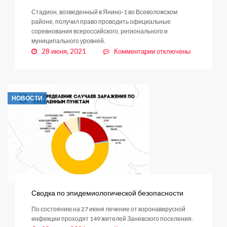
Стадион, возведенный в Янино-1 во Всеволожском
районе, получил право проводить официальные
соревнования всероссийского, регионального и
муниципального уровней.
к
28 июня, 2021
Комментарии
отключены
записи
Еще
одно
новое
НОВОСТИ
сооружение
Ленобласти
включено
во
Всероссийский
реестр
спортивных
объектов
Сводка по эпидемиологической безопасности
По состоянию на 27 июня лечение от коронавирусной
инфекции проходят 149 жителей Заневского поселения.