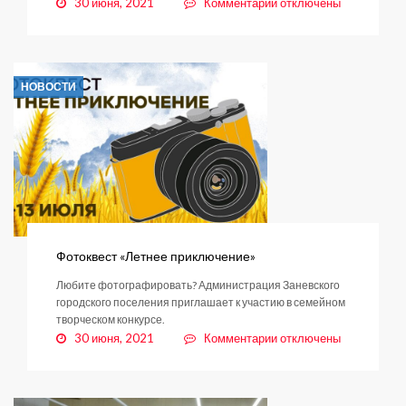
к
30 июня, 2021
Комментарии
отключены
записи
Образование
в
Янино-1
НОВОСТИ
одно
из
лучших
Фотоквест «Летнее приключение»
Любите фотографировать? Администрация Заневского
городского поселения приглашает к участию в семейном
творческом конкурсе.
к
30 июня, 2021
Комментарии
отключены
записи
Фотоквест
«Летнее