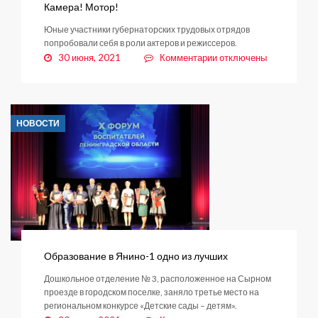
Камера! Мотор!
Юные участники губернаторских трудовых отрядов
попробовали себя в роли актеров и режиссеров.
к
30 июня, 2021
Комментарии
отключены
записи
Камера!
Мотор!
НОВОСТИ
Образование в Янино-1 одно из лучших
Дошкольное отделение № 3, расположенное на Сырном
проезде в городском поселке, заняло третье место на
региональном конкурсе «Детские сады – детям».