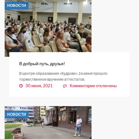
приключение»
НОВОСТИ
В добрый путь, друзья!
В центре образования «Кудрово» 26 июня прошло
торжественное вручение аттестатов.
к
30 июня, 2021
Комментарии
отключены
записи
В
добрый
путь,
НОВОСТИ
друзья!