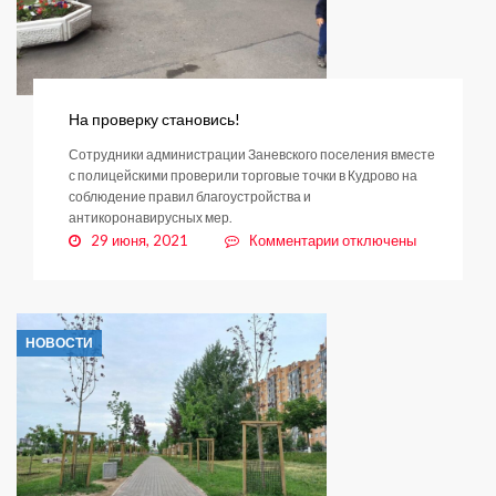
На проверку становись!
Сотрудники администрации Заневского поселения вместе
с полицейскими проверили торговые точки в Кудрово на
соблюдение правил благоустройства и
антикоронавирусных мер.
к
29 июня, 2021
Комментарии
отключены
записи
На
проверку
становись!
НОВОСТИ