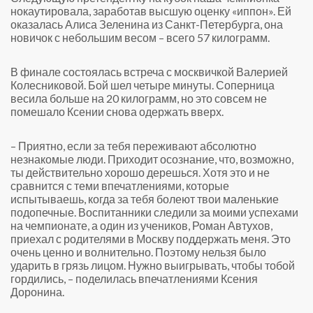
нокаутировала, заработав высшую оценку «иппон». Ей
оказалась Алиса Зеленина из Санкт-Петербурга, она
новичок с небольшим весом – всего 57 килограмм.
В финале состоялась встреча с москвичкой Валерией
Колесниковой. Бой шел четыре минуты. Соперница
весила больше на 20 килограмм, но это совсем не
помешало Ксении снова одержать вверх.
– Приятно, если за тебя переживают абсолютно
незнакомые люди. Приходит осознание, что, возможно,
ты действительно хорошо дерешься. Хотя это и не
сравнится с теми впечатлениями, которые
испытываешь, когда за тебя болеют твои маленькие
подопечные. Воспитанники следили за моими успехами
на чемпионате, а один из учеников, Роман Автухов,
приехал с родителями в Москву поддержать меня. Это
очень ценно и волнительно. Поэтому нельзя было
ударить в грязь лицом. Нужно выигрывать, чтобы тобой
гордились, – поделилась впечатлениями Ксения
Доронина.