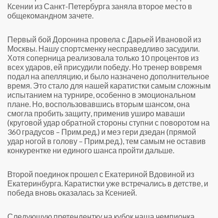
Ксении из Санкт-Петербурга заняла второе место в
общекомандном зачете.
Первый бой Доронина провела с Дарьей Ивановой из
Москвы. Нашу спортсменку несправедливо засудили.
Хотя соперница реализовала только 10 процентов из
всех ударов, ей присудили победу. Но тренер вовремя
подал на апелляцию, и было назначено дополнительное
время. Это стало для нашей каратистки самым сложным
испытанием на турнире, особенно в эмоциональном
плане. Но, воспользовавшись вторым шансом, она
смогла пробить защиту, применив уширо маваши
(круговой удар обратной стороны ступни с поворотом на
360 градусов – Прим.ред.) и меэ гери дзедан (прямой
удар ногой в голову – Прим.ред.), тем самым не оставив
конкурентке ни единого шанса пройти дальше.
Второй поединок прошел с Екатериной Вдовиной из
Екатеринбурга. Каратистки уже встречались в детстве, и
победа вновь оказалась за Ксенией.
Следующую претендентку на кубок наша чемпионка