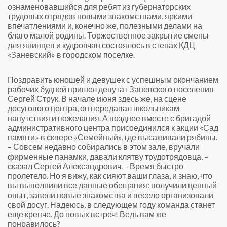
ознаменовавшийся для ребят из губернаторских
трудовых отрядов новыми знакомствами, яркими
впечатлениями и, конечно же, полезными делами на
благо малой родины. Торжественное закрытие смены
для янинцев и кудровчан состоялось в стенах КДЦ
«Заневский» в городском поселке.
Поздравить юношей и девушек с успешным окончанием
рабочих будней пришел депутат Заневского поселения
Сергей Струк. В начале июня здесь же, на сцене
досугового центра, он передавал школьникам
напутствия и пожелания. А позднее вместе с бригадой
административного центра присоединился к акции «Сад
памяти» в сквере «Семейный», где высаживали рябины.
– Совсем недавно собирались в этом зале, вручали
фирменные панамки, давали клятву трудотрядовца, –
сказал Сергей Александрович. – Время быстро
пролетело. Но я вижу, как сияют ваши глаза, и знаю, что
вы выполнили все данные обещания: получили ценный
опыт, завели новые знакомства и весело организовали
свой досуг. Надеюсь, в следующем году команда станет
еще крепче. До новых встреч! Ведь вам же
понравилось?