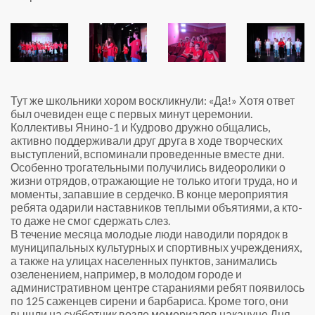
Тут же школьники хором воскликнули: «Да!» Хотя ответ
был очевиден еще с первых минут церемонии.
Коллективы Янино-1 и Кудрово дружно общались,
активно поддерживали друг друга в ходе творческих
выступлений, вспоминали проведенные вместе дни.
Особенно трогательными получились видеоролики о
жизни отрядов, отражающие не только итоги труда, но и
моменты, запавшие в сердечко. В конце мероприятия
ребята одарили наставников теплыми объятиями, а кто-
то даже не смог сдержать слез.
В течение месяца молодые люди наводили порядок в
муниципальных культурных и спортивных учреждениях,
а также на улицах населенных пунктов, занимались
озеленением, например, в молодом городе и
административном центре стараниями ребят появилось
по 125 саженцев сирени и барбариса. Кроме того, они
вышли на субботник возле мемориалов накануне Дня