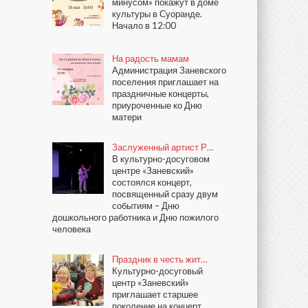
минусом» покажут в доме
культуры в Суоранде.
Начало в 12:00
На радость мамам
Администрация Заневского
поселения приглашает на
праздничные концерты,
приуроченные ко Дню
матери
Заслуженный артист Р…
В культурно-досуговом
центре «Заневский»
состоялся концерт,
посвященный сразу двум
событиям – Дню
дошкольного работника и Дню пожилого
человека
Праздник в честь жит…
Культурно-досуговый
центр «Заневский»
приглашает старшее
поколение на концерт,