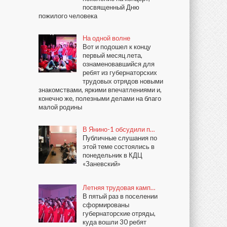
посвященный Дню
пожилого человека
На одной волне
Вот и подошел к концу
первый месяц лета,
ознаменовавшийся для
ребят из губернаторских
трудовых отрядов новыми
знакомствами, яркими впечатлениями и,
конечно же, полезными делами на благо
малой родины
В Янино-1 обсудили п…
Публичные слушания по
этой теме состоялись в
понедельник в КДЦ
«Заневский»
Летняя трудовая камп…
В пятый раз в поселении
сформированы
губернаторские отряды,
куда вошли 30 ребят