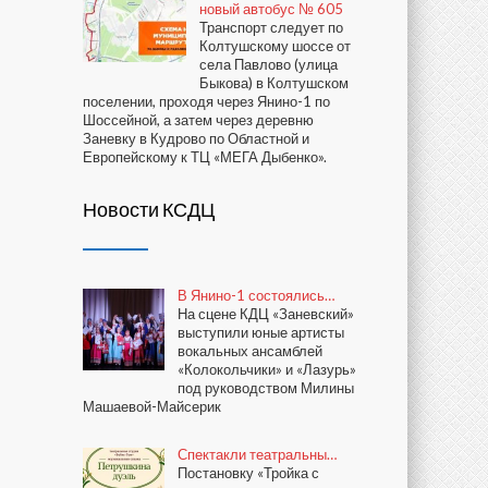
новый автобус № 605
Транспорт следует по
Колтушскому шоссе от
села Павлово (улица
Быкова) в Колтушском
поселении, проходя через Янино-1 по
Шоссейной, а затем через деревню
Заневку в Кудрово по Областной и
Европейскому к ТЦ «МЕГА Дыбенко».
Новости КСДЦ
В Янино-1 состоялись…
На сцене КДЦ «Заневский»
выступили юные артисты
вокальных ансамблей
«Колокольчики» и «Лазурь»
под руководством Милины
Машаевой-Майсерик
Спектакли театральны…
Постановку «Тройка с