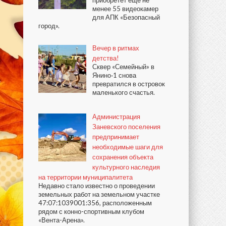
приобретёт ещё не
менее 55 видеокамер
для АПК «Безопасный
город».
Вечер в ритмах
детства!
Сквер «Семейный» в
Янино‑1 снова
превратился в островок
маленького счастья.
Администрация
Заневского поселения
предпринимает
необходимые шаги для
сохранения объекта
культурного наследия
на территории муниципалитета
Недавно стало известно о проведении
земельных работ на земельном участке
47:07:1039001:356, расположенным
рядом с конно-спортивным клубом
«Вента-Арена».