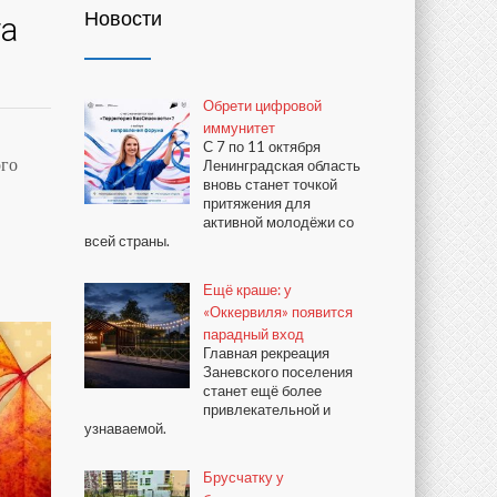
Новости
та
Обрети цифровой
иммунитет
С 7 по 11 октября
ого
Ленинградская область
вновь станет точкой
притяжения для
активной молодёжи со
всей страны.
Ещё краше: у
«Оккервиля» появится
парадный вход
Главная рекреация
Заневского поселения
станет ещё более
привлекательной и
узнаваемой.
Брусчатку у