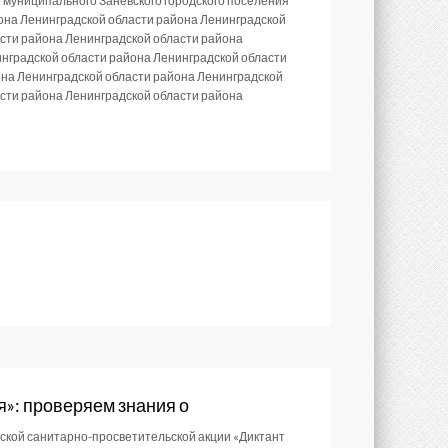
 муниципального Заневского городского поселения
она Ленинградской области района Ленинградской
асти района Ленинградской области района
инградской области района Ленинградской области
она Ленинградской области района Ленинградской
асти района Ленинградской области района
я»: проверяем знания о
йской санитарно-просветительской акции «Диктант