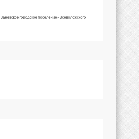
«Заневское городское поселение» Всеволожского