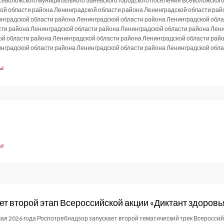
севоложского муниципального Заневского городского поселения Всеволожского
ой области района Ленинградской области района Ленинградской области рай
нградской области района Ленинградской области района Ленинградской обл
ти района Ленинградской области района Ленинградской области района Лен
ой области района Ленинградской области района Ленинградской области рай
нградской области района Ленинградской области района Ленинградской обл
ы
ление
6
ы
ие
ет второй этап Всероссийской акции «Диктант здоровь
 мая 2026 года Роспотребнадзор запускает второй тематический трек Всеросси