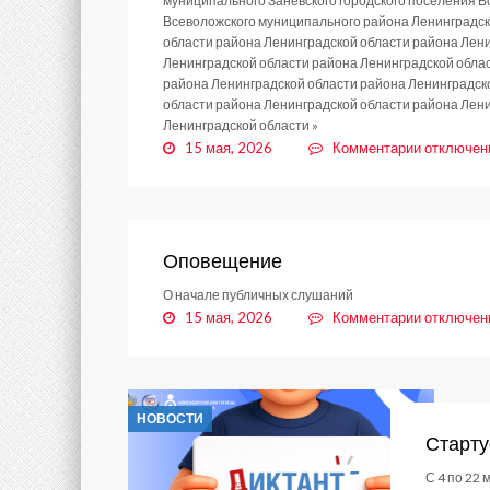
муниципального Заневского городского поселения В
Всеволожского муниципального района Ленинградск
области района Ленинградской области района Лени
Ленинградской области района Ленинградской облас
района Ленинградской области района Ленинградск
области района Ленинградской области района Лени
Ленинградской области »
к
15 мая, 2026
Комментарии
отключен
записи
Постанов
№
542
от
Оповещение
14.05.202
О начале публичных слушаний
к
15 мая, 2026
Комментарии
отключен
записи
Оповещен
НОВОСТИ
Старту
С 4 по 22