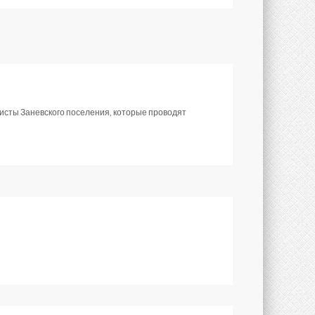
исты Заневского поселения, которые проводят