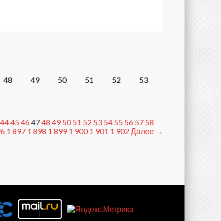
48
49
50
51
52
53
44
45
46
47
48
49
50
51
52
53
54
55
56
57
58
96
1 897
1 898
1 899
1 900
1 901
1 902
Далее →