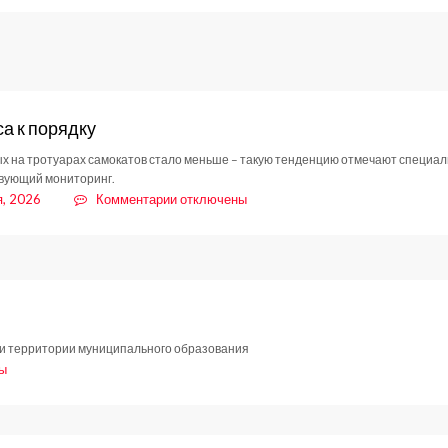
Как
шутки
превращаются
в
уголовное
дело
са к порядку
 на тротуарах самокатов стало меньше – такую тенденцию отмечают специал
вующий мониторинг.
к
я, 2026
Комментарии
отключены
записи
От
хаоса
к
порядку
ки территории муниципального образования
ы
я