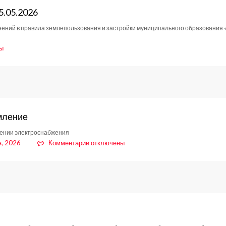
5.05.2026
нений в правила землепользования и застройки муниципального образования 
ы
ление
мление
6
ении электроснабжения
к
я, 2026
Комментарии
отключены
записи
Уведомление