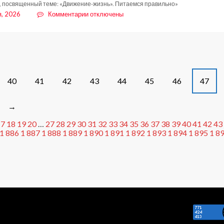
, посвященный теме: «Движение-жизнь». Питаемся правильно»
к
я, 2026
Комментарии
отключены
записи
Стартует
второй
этап
Всероссийской
акции
40
41
42
43
44
45
46
47
«Диктант
здоровья»:
проверяем
→
знания
17
18
19
20
…
27
28
29
30
31
о
32
33
34
35
36
37
38
39
40
41
42
43
1 886
1 887
1 888
1 889
1 890
1 891
1 892
1 893
1 894
1 895
1 8