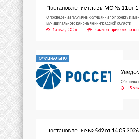
Постановление главы МО № 11 от 1
О проведении публичных слушаний по проекту изме
муниципального района Ленинградской области
к
15 мая, 2026
Комментарии
отключен
записи
Постанов
главы
МО
ОФИЦИАЛЬНО
№
11
Уведо
от
15.05.202
Об отключ
15 ма
Постановление № 542 от 14.05.2026