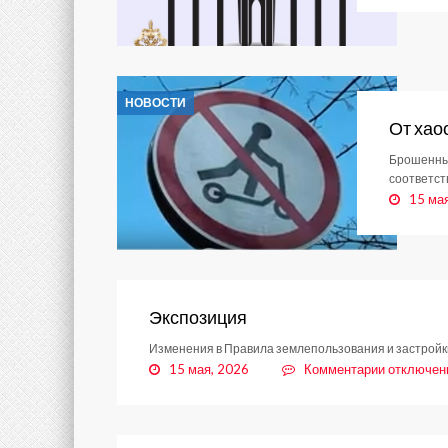
НОВОСТИ
От хао
Брошенных
соответст
15 ма
Экспозиция
Изменения в Правила землепользования и застрой
к
15 мая, 2026
Комментарии
отключен
записи
Экспозици