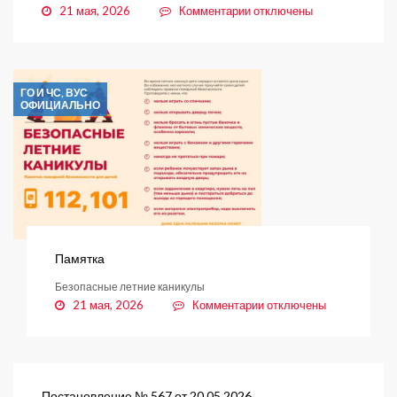
к
21 мая, 2026
Комментарии
отключены
свалки
записи
Заключение
ГО И ЧС, ВУС
ОФИЦИАЛЬНО
Памятка
Безопасные летние каникулы
к
21 мая, 2026
Комментарии
отключены
записи
Памятка
Постановление № 567 от 20.05.2026