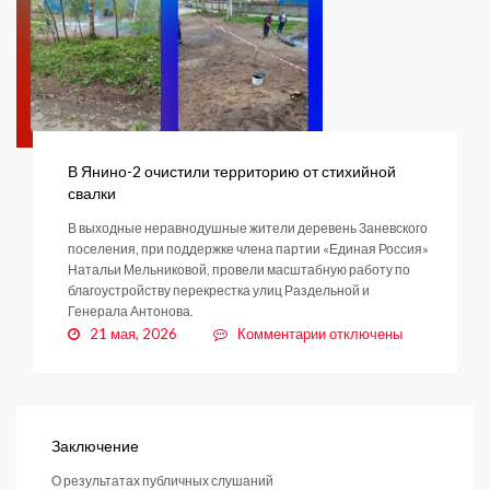
В Янино-2 очистили территорию от стихийной
свалки
В выходные неравнодушные жители деревень Заневского
поселения, при поддержке члена партии «Единая Россия»
Натальи Мельниковой, провели масштабную работу по
благоустройству перекрестка улиц Раздельной и
Генерала Антонова.
к
21 мая, 2026
Комментарии
отключены
записи
В
Янино-2
очистили
территорию
Заключение
от
О результатах публичных слушаний
стихийной