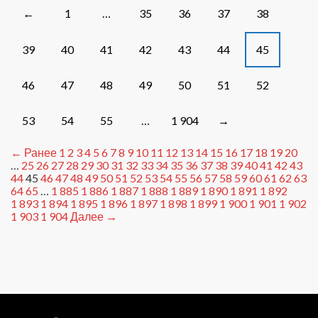
от
Posts
1
…
35
36
37
38
←
20.05.2026
navigation
39
40
41
42
43
44
45
46
47
48
49
50
51
52
53
54
55
…
1 904
→
← Ранее
1
2
3
4
5
6
7
8
9
10
11
12
13
14
15
16
17
18
19
20
…
25
26
27
28
29
30
31
32
33
34
35
36
37
38
39
40
41
42
43
44
45
46
47
48
49
50
51
52
53
54
55
56
57
58
59
60
61
62
63
64
65
…
1 885
1 886
1 887
1 888
1 889
1 890
1 891
1 892
1 893
1 894
1 895
1 896
1 897
1 898
1 899
1 900
1 901
1 902
1 903
1 904
Далее →