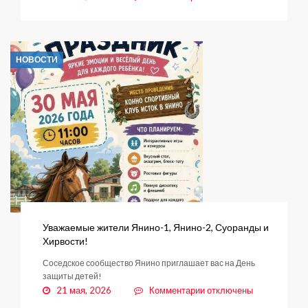
записи
Тысячами
цветов
украсят
НОВОСТИ
Заневское
поселение
Уважаемые жители Янино-1, Янино-2, Суоранды и
Хирвости!
Соседское сообщество Янино приглашает вас на День
защиты детей!
к
21 мая, 2026
Комментарии
отключены
записи