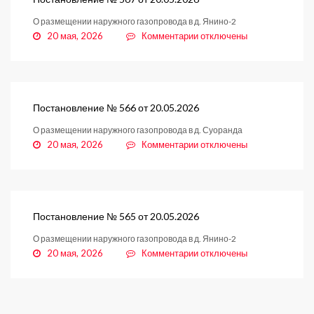
О размещении наружного газопровода в д. Янино-2
к
20 мая, 2026
Комментарии
отключены
записи
Постановление
№
567
от
Постановление № 566 от 20.05.2026
20.05.2026
О размещении наружного газопровода в д. Суоранда
к
20 мая, 2026
Комментарии
отключены
записи
Постановление
№
566
от
Постановление № 565 от 20.05.2026
20.05.2026
О размещении наружного газопровода в д. Янино-2
к
20 мая, 2026
Комментарии
отключены
записи
Постановление
№
565