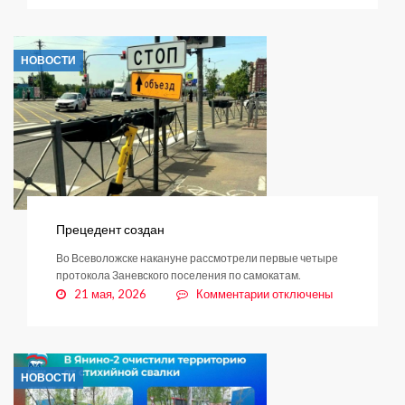
Уважаемые
жители
Янино-1,
НОВОСТИ
Янино-2,
Суоранды
и
Хирвости!
Прецедент создан
Во Всеволожске накануне рассмотрели первые четыре
протокола Заневского поселения по самокатам.
к
21 мая, 2026
Комментарии
отключены
записи
Прецедент
создан
НОВОСТИ