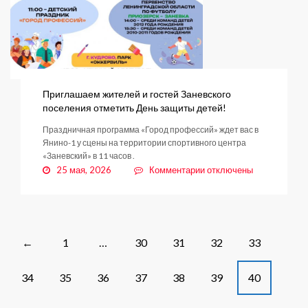
Приглашаем жителей и гостей Заневского
поселения отметить День защиты детей!
Праздничная программа «Город профессий» ждет вас в
Янино-1 у сцены на территории спортивного центра
«Заневский» в 11 часов .
к
25 мая, 2026
Комментарии
отключены
записи
Приглашаем
жителей
и
гостей
Posts
1
…
30
31
32
33
←
Заневского
navigation
поселения
34
35
36
37
38
39
40
отметить
День
защиты