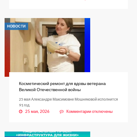
записи
Шаги
к
успеху:
НОВОСТИ
как
прошло
закрытие
сезона
2025-
2026
в
центре
культуры
и
Косметический ремонт для вдовы ветерана
досуга
Великой Отечественной войны
«Кудрово»
25 мая Александре Максимовне Мошняковой исполнится
91 год.
к
25 мая, 2026
Комментарии
отключены
записи
Косметический
ремонт
для