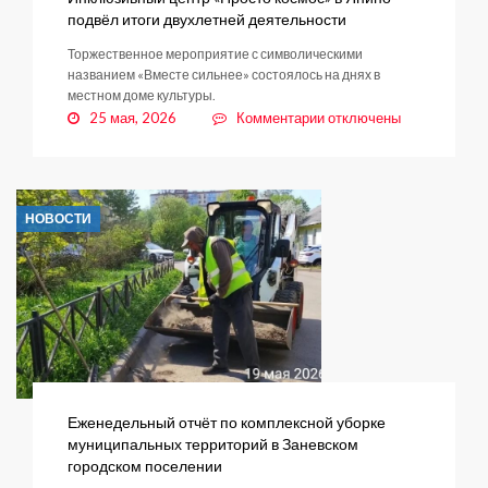
подвёл итоги двухлетней деятельности
Торжественное мероприятие с символическими
названием «Вместе сильнее» состоялось на днях в
местном доме культуры.
к
25 мая, 2026
Комментарии
отключены
записи
Инклюзивный
центр
«Просто
НОВОСТИ
космос»
в
Янино
подвёл
итоги
двухлетней
деятельности
Еженедельный отчёт по комплексной уборке
муниципальных территорий в Заневском
городском поселении