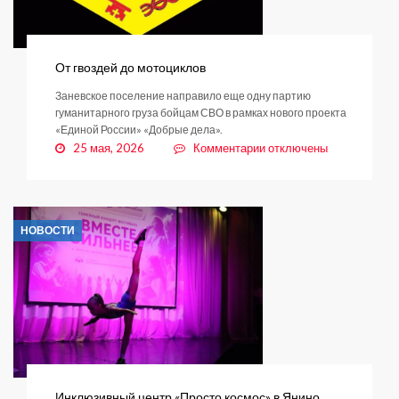
От гвоздей до мотоциклов
Заневское поселение направило еще одну партию
гуманитарного груза бойцам СВО в рамках нового проекта
«Единой России» «Добрые дела».
к
25 мая, 2026
Комментарии
отключены
записи
От
гвоздей
до
НОВОСТИ
мотоциклов
Инклюзивный центр «Просто космос» в Янино