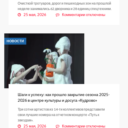
Очисткой тротуаров, дорог и пешеходных зон на прошлой
неделе занимались 62 дворника и 28 единиц спецтехники.
к
25 мая, 2026
Комментарии
отключены
записи
Еженедельный
отчёт
по
НОВОСТИ
комплексной
уборке
муниципальных
территорий
в
Заневском
городском
поселении
Шаги к успеху: как прошло закрытие сезона 2025-
2026 в центре культуры и досуга «Кудрово»
Три сотни артистов из 14-ти коллективов представили
свои лучшие номера на отчетном концерте «Путь к
звездам».
к
25 мая, 2026
Комментарии
отключены