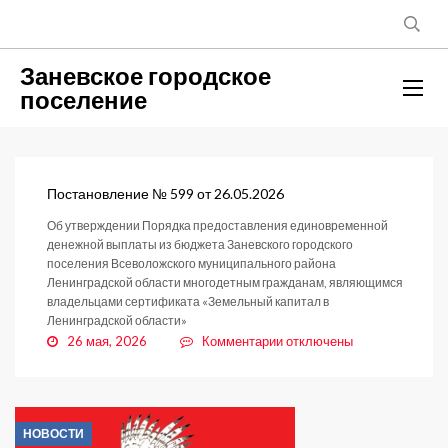
Заневское городское
поселение
Постановление № 599 от 26.05.2026
Об утверждении Порядка предоставления единовременной
денежной выплаты из бюджета Заневского городского
поселения Всеволожского муниципального района
Ленинградской области многодетным гражданам, являющимся
владельцами сертификата «Земельный капитал в
Ленинградской области»
к
26 мая, 2026
Комментарии
отключены
записи
Постановление
№
599
НОВОСТИ
от