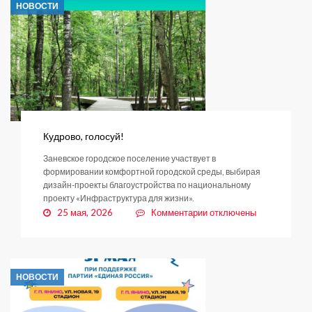
НОВОСТИ
вдовы
ветерана
Великой
Отечественной
войны
Кудрово, голосуй!
Заневское городское поселение участвует в
формировании комфортной городской среды, выбирая
дизайн-проекты благоустройства по национальному
проекту «Инфраструктура для жизни».
к
25 мая, 2026
Комментарии
отключены
записи
Кудрово,
голосуй!
НОВОСТИ