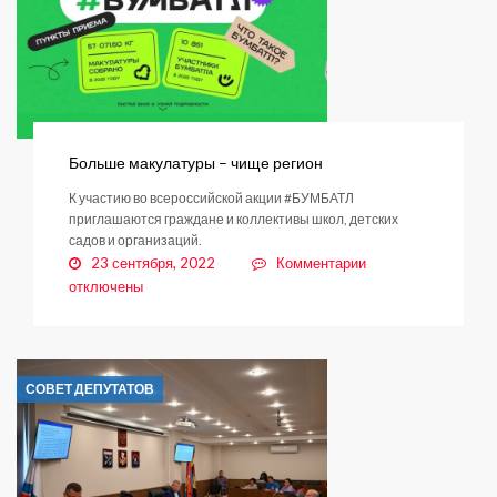
Больше макулатуры – чище регион
К участию во всероссийской акции #БУМБАТЛ
приглашаются граждане и коллективы школ, детских
садов и организаций.
к
23 сентября, 2022
Комментарии
записи
отключены
Больше
макулатуры
–
чище
СОВЕТ ДЕПУТАТОВ
регион