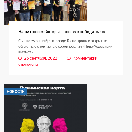
Наши гроссмейстеры — снова в победителях
С 23 по 25 сентября в городе Тосно прошли открытые
областные спортивные соревнования «Приз Федерации
шахмат».
к
26 сентября, 2022
Комментарии
записи
отключены
Наши
гроссмейстеры
—
снова
НОВОСТИ
в
победителях