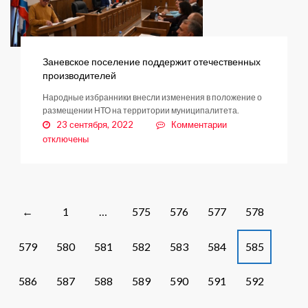
Заневское поселение поддержит отечественных
производителей
Народные избранники внесли изменения в положение о
размещении НТО на территории муниципалитета.
к
23 сентября, 2022
Комментарии
записи
отключены
Заневское
поселение
поддержит
отечественных
производителей
Posts
1
…
575
576
577
578
←
navigation
579
580
581
582
583
584
585
586
587
588
589
590
591
592