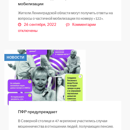
мобилизации
Жители Ленинградской области могут получить ответы на
вопросы о частичной мобилизации по номеру «122».
к
26 сентября, 2022
Комментарии
записи
отключены
Телефон
«122»
–
для
НОВОСТИ
вопросов
о
частичной
мобилизации
ПФР предупреждает
В Северной столице и 47-м регионе участились случаи
мошенничества в отношении людей, получающих пенсию.