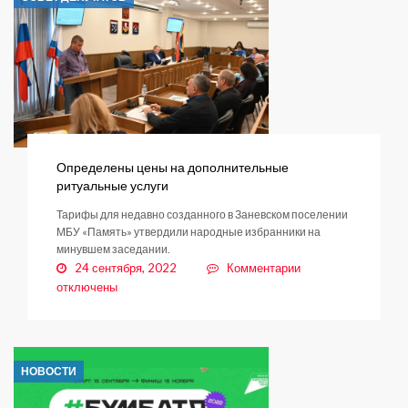
Херсонской
областей
смогут
проголосовать
в
Ленобласти
Определены цены на дополнительные
ритуальные услуги
Тарифы для недавно созданного в Заневском поселении
МБУ «Память» утвердили народные избранники на
минувшем заседании.
к
24 сентября, 2022
Комментарии
записи
отключены
Определены
цены
на
дополнительные
НОВОСТИ
ритуальные
услуги