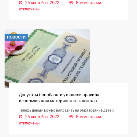
к
25 сентября, 2022
Комментарии
записи
отключены
ПФР
предупреждает
НОВОСТИ
Депутаты Ленобласти уточнили правила
использования материнского капитала
Теперь деньги можно направить на образование детей.
к
25 сентября, 2022
Комментарии
записи
отключены
Депутаты
Ленобласти