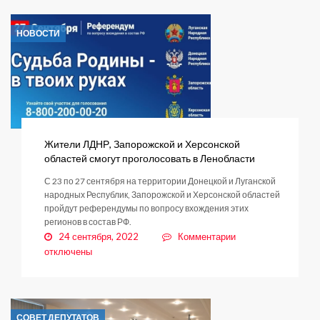
уточнили
правила
НОВОСТИ
использования
материнского
капитала
Жители ЛДНР, Запорожской и Херсонской
областей смогут проголосовать в Ленобласти
С 23 по 27 сентября на территории Донецкой и Луганской
народных Республик, Запорожской и Херсонской областей
пройдут референдумы по вопросу вхождения этих
регионов в состав РФ.
к
24 сентября, 2022
Комментарии
записи
отключены
Жители
ЛДНР,
Запорожской
и
СОВЕТ ДЕПУТАТОВ